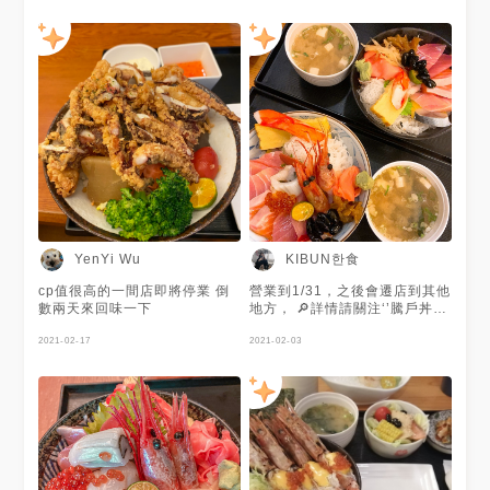
KIBUN한食
YenYi Wu
cp值很高的一間店即將停業 倒
營業到1/31，之後會遷店到其他
數兩天來回味一下
地方， 🔎詳情請關注‘’騰戶丼飯
專賣‘’粉絲專頁 - 這個飯是我最
2021-02-17
愛的醋飯😍 海鮮也是很新鮮，
2021-02-03
吃得到蝦的鮮甜 單點有搭配一
碗味噌湯（裡面盡然有一隻
蝦！） 套餐+100有沙拉、小
菜、茶碗蒸