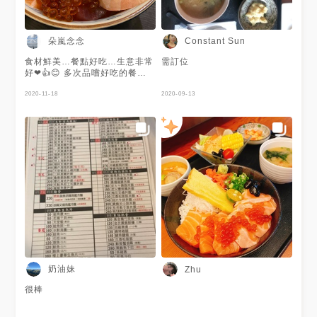
鰻魚和某種海鮮，蒸蛋好吃，沙
拉和小菜也有海鮮，$100套餐
其實也划算，味道整體都不錯
吃。 ▪️醬燒雞腿丼飯 $170 雞腿
朵嵐念念
Constant Sun
肉軟嫩，但醬燒味沒有入味，感
覺只有外皮有醬燒，裡面肉的部
食材鮮美…餐點好吃…生意非常
需訂位
分沒有，有附配菜滿滿的蓋住白
好❤👍😊 多次品嚐好吃的餐廳
飯。 ▪️鯖魚鹽燒 $140 上面鋪上
👏👍#喜歡生魚片料理的朋友這
類似蘿蔔泥？去除腥味，吃過很
家很可以👍👍👍
2020-11-18
2020-09-13
多家的鯖魚，不知道是烤過頭還
是如何，吃起來有點乾柴。 📝
店名：騰戶丼飯 📍地址：高雄
市鼓山區昌盛路59號 🚇交通：
捷運巨蛋站2號出口/步行3分鐘
☎️電話：07-5557679 ⏱時間：
11:30-14:00、17:30-21:30
奶油妹
Zhu
很棒