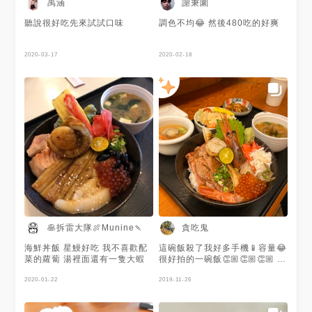
禹涵
謝秉圜
聽說很好吃先來試試口味
調色不均😂 然後480吃的好爽
2020-03-17
2020-02-18
🥞拆雷大隊🍖Munine🍡
貪吃鬼
海鮮丼飯 星鰻好吃 我不喜歡配
這碗飯殺了我好多手機📱容量😂
菜的蘿蔔 湯裡面還有一隻大蝦
很好拍的一碗飯👏🏼👏🏼👏🏼 還
有好多生魚片丼飯可以選擇 這
2020-01-22
碗裡面有肉也有生蝦🦐跟鮭魚卵
2019-11-26
干貝還有比目魚 視覺跟味覺都
照顧到了👍👍👍