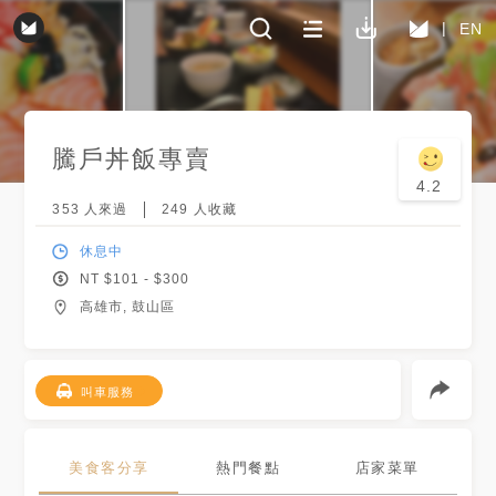
EN
騰戶丼飯專賣
4.2
353
人來過
249
人收藏
休息中
NT $
101
- $
300
高雄市, 鼓山區
叫車服務
美食客分享
熱門餐點
店家菜單