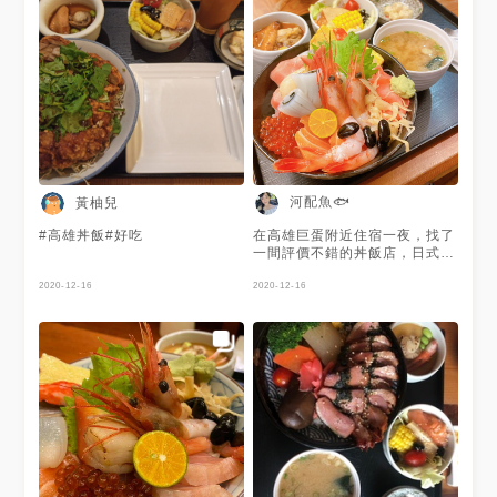
換 🐭：無服務費、店家有提供
熱麥茶/冷綠茶
———————————————————————-
地址：高雄市鼓山區昌盛路59
號 捷運🚇：巨蛋站 電話：07-
5557679 營業時間：11：30-
14 / 17：30-20：50
河配魚🐟
黃柚兒
#高雄丼飯#好吃
在高雄巨蛋附近住宿一夜，找了
一間評價不錯的丼飯店，日式的
門面與室內裝潢，菜單裡都有圖
2020-12-16
片讓客人方便挑選，實在太多種
2020-12-16
丼飯類的選項，慶幸還算蠻早去
吃沒有排隊，吃完出來發現外面
很多組客人在等。 ▪️一極棒海鮮
丼飯 $280+套餐$100 海鮮種類
很多豐盛，蓋住下面的白飯，滿
滿的生魚片實在壯觀，這餐點還
不是最浮誇的，海鮮都很新鮮，
白飯份量雖然多，但覺得吃起來
有點乾，最後白飯沒有吃完😅
套餐$100是茶碗蒸、沙拉和小
菜，很有誠意的茶碗蒸裡面是附