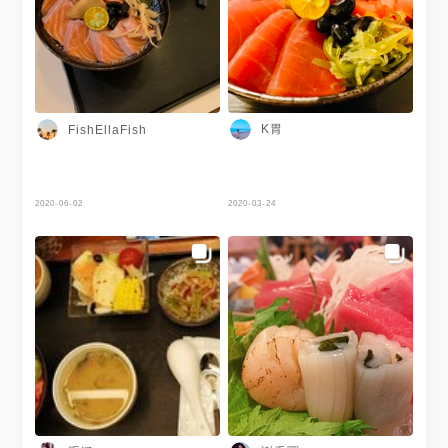
的家人們都覺得各自的餐點好吃
很適合帶家人來吃飯或跟朋友聚
餐 CP值蠻不錯的👍 #高雄#鼓
山區
K胃
FishEllaFish
2020-06-02
2020-03-24