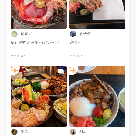
辣辣♡
莊子儀
便宜好吃人很多～(⁎❛ᴗ˂ﾉﾉ✧
好吃～
2021-01-20
2020-12-29
肥🐭
Sian