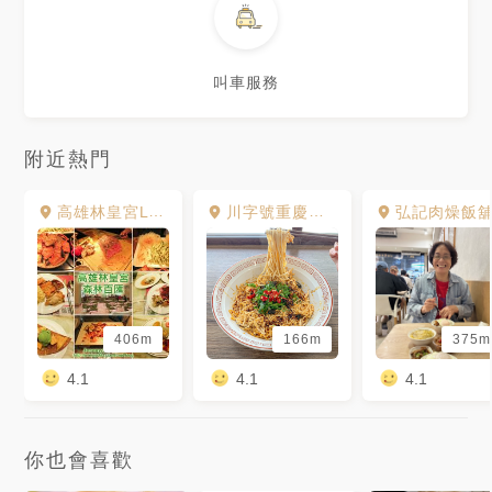
叫車服務
附近熱門
高雄林皇宮LV森林百匯
川字號重慶小麵
弘記肉燥飯
406m
166m
375m
4.1
4.1
4.1
你也會喜歡