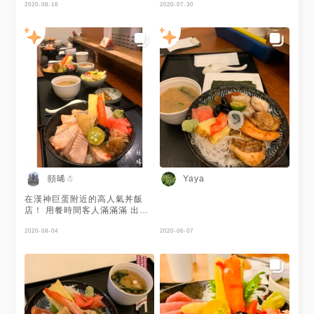
2020-08-16
2020-07-30
頤晞☃
Yaya
在漢神巨蛋附近的高人氣丼飯
店！ 用餐時間客人滿滿滿 出餐
速度蠻快的 現場等了十分鐘左
右就入座了 餐點選擇超級多 不
2020-08-04
2020-06-07
管生食丼還是熟食丼都好令人心
動💓 - 【炙燒鮭魚丼飯】 油脂
滿滿的炙燒鮭魚 吃起來就是好
吃☺️ 一份有六片鮭魚 一碗200
元還附味噌湯很划算 其他配料
蠻豐富的也都不錯吃 這碗可以
說是被我秒殺掉的😎 - 一同用餐