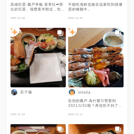
高雄巨蛋-騰戶丼飯 菜單往⬅️滑
不能吃海鮮也能在這家吃到很優
位於巨蛋、瑞豐夜市附近，吃一
質的豬雞牛。
次後愛上❤️份量很多重點是價錢
很甜建議升級套餐更划算！ 結
2020-12-28
2020-12-24
帳時看到店家公告：2021/1/31
租約到期後歇業任，嗚嗚大家趕
快趁結束🈺️前去嚐鮮吧
————————————————————————
以下單點丼飯本身就有附味增湯
喔+裡面還有一隻大蝦🦐 ⚪️炙燒
鮭魚🐟丼飯$200 五到六片鮭魚
都蠻大塊也很有厚度很鮮甜，還
有甜豆皮、黑豆、玉子燒、蟹肉
棒、辣薑、牛蒡、醃菜，真的很
豐盛，二百元的價格真的很佛沒
有理由不點ㄧㄚ，CP值超高。
⚪️蒜片🧄牛排丼飯（附溫泉♨️
🥚）$240 份量真的超瓜張多到
嚇死人，🐭友整個吃不完，蒜頭
莊子儀
sinsila
🧄吃起來很脆又香，再加上一口
肉跟飯一同入口整個絕配，只是
告別的騰戶 為什麼只營業到
吃到後面有點小膩。 ⚪️起司🧀️
2021/1/31呢？再也吃不到了
可樂餅 2個 $90 熱呼呼的，裡
嗚嗚嗚 #高雄巨蛋站 #最好吃的
頭的🧀️大大加分，爆幹好吃😋
2020-12-19
海鮮丼飯 #吃不到會想念
2020-12-12
⚪️推爆升級套餐+100 有3樣 1
蒸蛋很嫩滑順裡頭有顆干貝和蒲
燒雕、 2 沙拉🥗-佐和風醬 附鮭
魚、假鮑魚片 3 小菜-不定時更