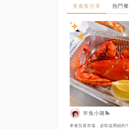
美食客分享
熱門餐
🌸兔小璐🎠
來雀兒喜市場，必吃這間紐約T