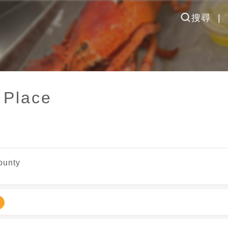
搜尋
 Place
ounty