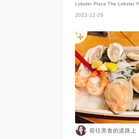
Lobster Place The Lobster 
Seafood Market 成立於19
2023-12-26
兒喜市場中段的水池旁 以海鮮
價格平價還有代客烹調，也是
必吃的餐廳之一 🔖 MAINE LOBSTER
ROL 緬因州龍蝦堡，微酸微
特別，很清爽的口味 蝦肉口感
都很滿足!! 🔖 LOBSTER BISQUE 有提
供一包麵包酥，可惜沒什麼龍
的天氣想來碗熱湯取暖 🔖 PEEL-N-EAT
SHRIMP 水煮龍蝦有提供檸
有處理過所以吃起來非常方便
鮮嫩，不用調味料就很美味 好
奶油醬...沒想到變得好膩口，
龍蝦最好吃 - 🌸 MAINE LOB
ROLL USD 23.00 🌸 LOBSTER
BISQUE USD 11 🌸 PEEL-N
前往美食的道路上
SHRIMP USD 16.00 - 🔖 Lob
Place 📍 75 9th Ave, New Y