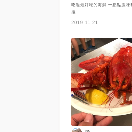
吃過最好吃的海鮮 一點點腥味
10011 ⏰ 11:00-21:00 ☎️ (21
推
5672 - 【美國-New York
必吃美食 Chelsea Market │ 
2019-11-21
Lobster Place BLOG：
https://jkaln4869.pixnet.ne
- #紐約 #紐約自由行 #紐約美
#yummyfood #foodstagram
#instafood #eeeeeats #popo
貨 #foodpics #foodstyling
美食 #foodpics #4foodieforf
#foodie #popdaily #howsay
#howsaylove #america #caf
#popyummy #yummyfood
#foodphotography #popyum
#dessert #girlstalk美食 #gir
#tagsis #NewYorkcity #newy