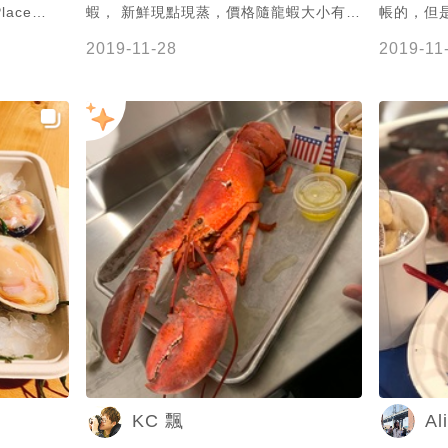
Place
蝦， 新鮮現點現蒸，價格隨龍蝦大小有所
帳的，但
74年，在雀
不同， 龍蝦肉質Q彈鮮美，擠檸檬提味就
2019-11-28
2019-11
市場定位，
非常好吃🍋另外生蠔也推薦必點！ 來這吃
紐約觀光客
生蠔龍蝦真的超級划算的啊👍👍👍 感謝
@函 分享的美食照💛分享的美食照很多
鹹的鮮味好
元，從小吃到餐廳通通有，懂吃喔！
紮實每一口
蝦味，冷冷
檬跟奶油醬
，蝦肉紮實
奇沾了一下
還是原味的
STER
-EAT
Al
KC 飄
ster
ork, NY