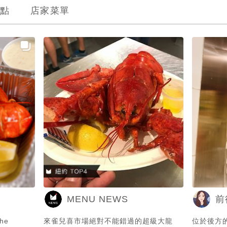
點
店家菜單
MENU NEWS
前
he
來雀兒喜市場絕對不能錯過的超級大龍
位於後方