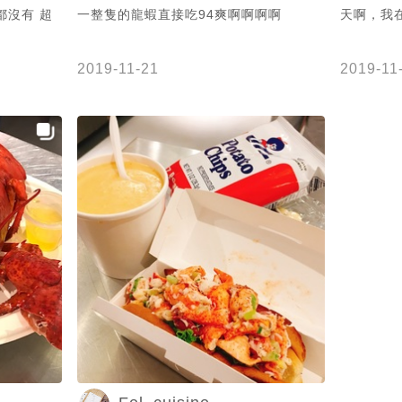
都沒有 超
一整隻的龍蝦直接吃94爽啊啊啊啊
天啊，我在吃
2) 255-
】紐約雀兒喜
The
2019-11-21
2019-11
t/blog/post/36558602
食
aliy #吃
 #相機食先 #
oodie
how
e
my #drink
ltalk打卡
ork