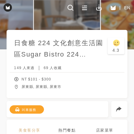
EN
日食糖 224 文化創意生活園
4.3
區Sugar Bistro 224
creative living park
149
人來過
69
人收藏
NT $
101
- $
300
屏東縣, 屏東縣, 屏東市
叫車服務
美食客分享
熱門餐點
店家菜單