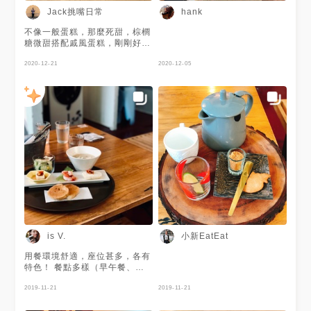
易胖
Jack挑嘴日常
hank
不像一般蛋糕，那麼死甜，棕櫚
糖微甜搭配戚風蛋糕，剛剛好的
滋味
2020-12-21
2020-12-05
小新EatEat
is V.
用餐環境舒適，座位甚多，各有
特色！ 餐點多樣（早午餐、甜
點蛋糕、咖啡飲品、燉飯、義大
利麵），很適合聚餐！ #必二訪
2019-11-21
2019-11-21
#菜單最後一張