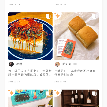
落日#果汁 好久好久沒來了…今
2021-06-19
天不喝咖啡喝喝果汁💕
2021-06-30
凌琳
肥知知🙋🏻‍♀️
好一陣子沒有去屏東了，意外發
生吐司🍞 （其實我吃不出來有
現ㄧ間不錯的甜點店，戚風蛋糕
什麼特別ㄉ😅）
很推，已經很久沒有吃到好吃的
戚風蛋糕了～還有他的拌豆腐也
2021-02-26
2021-03-03
很特別，清爽的口感我很喜歡！
但到著了ㄧ定要吃戚風蛋糕
唷！！！ 日食糖 📍屏東市康定
街22號 ☎️08-766-9881 ⏰
10：00-22：00