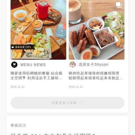
流浪女子Shyuan
MENU NEWS
獨家使用棕櫚糖的餐廳 結合藝
豬肉吃起來微辣肉很嫩很開胃
文空間💐 利用這款手工糖研發
鬆餅聞起來很香吃起來有飽足感
出各式不同的料理：早午餐🍞輕
烤布蕾咖啡拿鐵我覺得就是好喝
食🥗義大利麵🍝南洋鍋物🍲主廚
2019-11-21
的拿鐵 沒有讓我印象深刻的感
2019-11-21
料理🍴燉飯 餐點種類多，不管
覺😅 整體而言是好吃的餐點跟
是哪種都讓人吃不膩啊！ 謝謝
好喝的拿鐵 但價位我覺得有點
@levialiu 提供美照❤️似乎有著
小貴😂 #屏東
想看更多分享嗎
一顆少女心的美食客👀
餐廳資訊