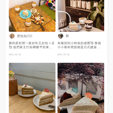
蘇
肥知知🙋🏻‍♀️
勝利星村裡一家好吃又好拍ㄉ店
有種回到小時候的感覺🥰 整個
🥰 他們家主打棕櫚糖🌴的東
小小眷村裡面都是日式建築 這
西，所以好多東西都加了棕櫚糖
間也是日式老宅改建的咖啡廳
在裡面，我個人很喜歡棕櫚糖生
2021-02-16
整間店的感覺好好 下午待在這
2021-01-20
起司，飲料雖然也好喝但就是偏
裡很舒服 而且裡面只要有用到
普通💁🏻‍♀️ 📍棕櫚糖鮮奶茶$160
糖 都是用棕櫚糖 我媽超愛他們
📍泰式奶茶$160 📍棕櫚糖生吐
的鬆餅 她說是她吃過最好吃的
司$120 📍棕櫚糖生起司$120
鬆餅(？ 我是衝著巧克力歐蕾來
📍棕櫚糖戚風$130 📍香橙野莓
的 真的太可愛了(˶‾᷄ ⁻̫ ‾᷅˵) 苦甜苦
蘋果棕櫚糖鬆餅$270
甜的很棒🥰 - 好來 小知識來了
ψ(｀∇´)ψ 棕櫚糖是營養豐富的
有機食品，手工熬制加上不經過
高度提煉，除了碳水化合物，還
保留了大量的鐵、磷、鈣等礦物
質和微量元素，胺基酸含量也非
常高，還含具有抗氧化作用的多
酚、蛋白質和微量脂肪 好 重點
就是 棕櫚糖很健康 比蔗糖不容