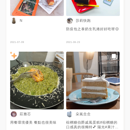
莎莉快跑
N
防疫包之泰奶生乳捲好好吃呀😌
2021-07-09
2021-06-23
莊雅芯
朵嵐念念
用餐環境優美 餐點也很美味
棕櫚糖伯爵戚風蛋糕#棕櫚糖的
口感真的很獨特💕 陽光#果汁