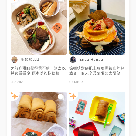
肥知知🙋🏻‍♀️
Erica Hunag
之前吃甜點覺得還不錯，這次吃
棕櫚糖鬆餅配上玫瑰香氣真的好
鹹食看看😙 原本以為棕糖蘋果
適合一個人享受慵懶的太陽🥰
燒肉是甜甜的肉，但吃起來很像
媽媽牌滷肉😂只有微微的甜味，
2021-10-18
2021-09-29
還是以鹹味居多(๑⃙⃘´༥`๑⃙⃘)蛋
很入味，不過飯有點乾～ 套餐
還有附吐司跟飲料，我喜歡那個
吐司🍞裡面有包棕櫚糖，吃起來
香香甜甜的，很適合當飯後甜點
💁🏻‍♀️ 📍叻沙咖喱雞肉佐紅藜薑黃
飯套餐$208 📍田園咖喱時蔬佐
紅藜薑黃飯套餐$178 📍棕糖蘋
果燒肉佐紅藜薑黃飯套餐$228