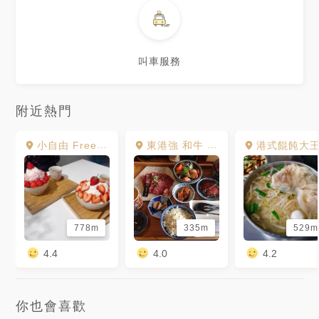
叫車服務
附近熱門
小自由 Free Moment
東港強 和牛 燒肉 屏東旗艦店
港式餛飩大
778m
335m
529m
4.4
4.0
4.2
你也會喜歡