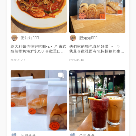
肥知知🙋🏻‍♀️
肥知知🙋🏻‍♀️
義大利麵也很好吃耶•͈౿•͈ 📍 柬式
他們家的麵包真的好讚´͈ ᵕ `͈ ♡
酸辣椰奶海鮮$350 喜歡重口味
我最喜歡裡面有包棕櫚糖的生吐
的人一定要點，又酸又辣，但沒
司，尤其烤過之後，甜甜脆脆
什麼椰奶的味道，而且海鮮蠻多
2022-01-12
的，超好吃💁🏻‍♀️ 📍棕櫚糖生吐司
2022-01-10
的，我很喜歡💁🏻‍♀️ 📍香草奶油檸
$130 📍鹽之花可頌$180
檬嫩雞$280 📍椰奶咖哩松子菌
菇$280
朵嵐念念
朵嵐念念