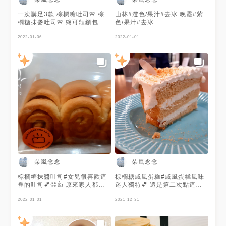
一次購足3款 棕櫚糖吐司🌸 棕
山林#澄色/果汁#去冰 晚霞#紫
櫚糖抹醬吐司🌸 鹽可頌麵包 🌸
色/果汁#去冰
棕櫚糖生吐司 嚐起來各有特色
😋💕 家人喜歡第三次回購好吃
2022-01-06
2022-01-01
麵包😋💕
朵嵐念念
朵嵐念念
棕櫚糖抹醬吐司#女兒很喜歡這
棕櫚糖戚風蛋糕#戚風蛋糕風味
裡的吐司💕😊👍 原來家人都超
迷人獨特💕 這是第二次點這樣
喜歡這款吐司😅😄💕👍
子的蛋糕👍💕😊
2022-01-01
2021-12-31