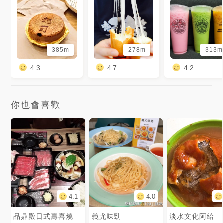
385m
278m
313m
4.3
4.7
4.2
你也會喜歡
4.1
4.0
品鼎殿日式壽喜燒
義尤味勁
淡水文化阿給