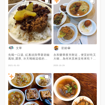
文華
逆媳😂
先喝一口湯, 紅蔥頭與帶著胡椒
永和樂華夜市附近，便宜好吃又
風味,濃厚, 冷天喝碗這樣的
大碗，為何米其林沒有來吃？真
「熱」湯是個享受; 第一口魯肉
的很好吃很好吃很好吃😋
飯下去, 哇,這是我喜歡的風格,
2021-01-03
2020-10-29
只是擔心料會不會少了點的疑
問, 在後續下筷中解決; 重味,小
油, 但是不會讓你直接感受, 排
骨酥湯上可沒啥油花, 不管是魯
肉飯還是米糕的飯, 煮的都黏而
不糊,對比海山醬, 在米糕來說,
我喜歡撒上它的胡椒。 回頭解
決尚溫但煮透的排骨酥湯, 雖然
還是覺得湯重味了點, 但這次來
吃米糕、飯湯三套件, 還是很滿