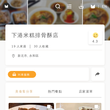
EN
下港米糕排骨酥店
4.3
19
人來過
30
人收藏
新北市, 永和區
叫車服務
美食客分享
熱門餐點
店家菜單