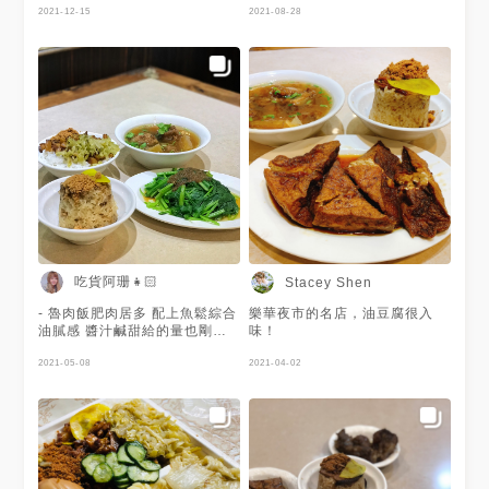
小吃種類多元 推薦滷肉飯和排
2021-12-15
另外淋醬增添鹹味再配上醃蘿蔔
2021-08-28
骨湯
提味😆 蔬菜新鮮加上蒜酥加持
口味很好！🧄 排骨酥湯燉的軟
爛入味、湯頭口味偏鹹😝 現在
開放內用囉！😚 謝謝 @跟著地
方媽媽吃吃喝喝 提供美照🧡
吃貨阿珊👧🏻
Stacey Shen
- 魯肉飯肥肉居多 配上魚鬆綜合
樂華夜市的名店，油豆腐很入
油膩感 醬汁鹹甜給的量也剛好
味！
酸菜不會太鹹 米糕使用純糯米
軟糯Q彈 調味比較淡 屬於清爽
2021-05-08
2021-04-02
型米糕 配菜醃蘿蔔反而提味 蔬
菜滿新鮮 加上蒜酥的加持整體
不賴 排骨酥湯燉的軟爛入味 可
惜湯頭偏鹹 ▫下港米糕排骨酥店
📞02-2232-5739 ⏱11:00-
14:00、17:00-20:30（週日
休） ▫️新北市永和區保平路14號