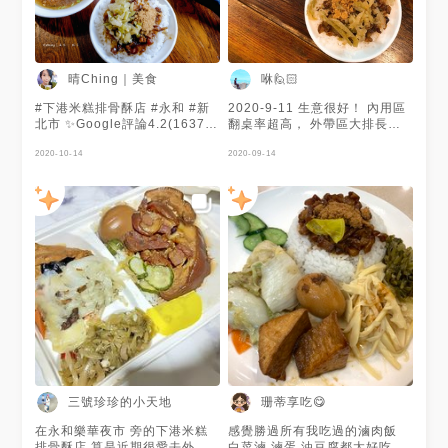
足的。
晴Ching｜美食
咻🙋🏻
#下港米糕排骨酥店 #永和 #新
2020-9-11 生意很好！ 內用區
北市 ✨Google評論4.2(1637
翻桌率超高， 外帶區大排長龍
則) - 推薦度rating：8(滿分10)
😳 不過我覺得我點的東西都一
—————————————
2020-10-14
般般， 沒有到需要排隊來吃的
2020-09-14
🔹環境乾淨，開放冷氣，提供白
等級😂 排骨酥湯還不錯， 冬瓜
開水 - 🏷️排骨酥湯NT.49 👑 🏷️
煮得很軟爛，好吃😋
排骨酥麵 NT.60 排骨酥湯有濃
郁胡椒香，味道鹹中帶甘，蘿蔔
超級軟嫩🥢一夾就散，排骨酥肉
剔除了硬骨頭，滷到軟骨可以輕
鬆咬開的地步👍🏻。 麵條比較普
通，勝在價位便宜，湯頭上有一
層薄油，實際喝起來並不會感覺
油膩。 - 🏷️油豆腐 (小) NT.20
豆腐內部軟嫩滷的很入味。 - 🏷️
特製排骨 NT.35/片 排骨跟一般
滷排骨有點不同，比較類似排骨
酥湯內的排骨作法，滷到入味軟
爛又不乾柴，帶有濃郁胡椒香，
三號珍珍的小天地
珊蒂享吃😋
味道略重。 - 🏷️魯肉飯 (小)
NT.25 搭配的酸菜不會酸，味道
在永和樂華夜市 旁的下港米糕
感覺勝過所有我吃過的滷肉飯
也不會太鹹，加上魚鬆剛好豐富
排骨酥店 算是近期很愛去外帶
白菜滷 滷蛋 油豆腐都太好吃了