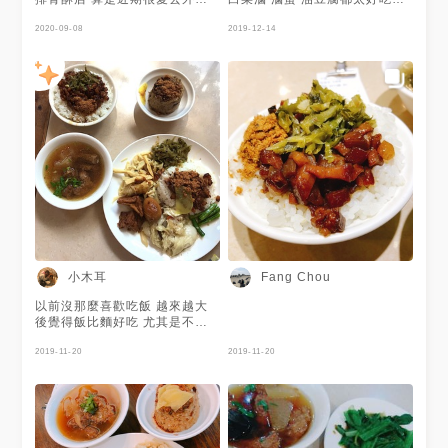
了滷肉飯整體味道。滷肉偏肥，
的一家便當店！價格平易近人，
飯上還有魚鬆 而且肥肉吃起來
醬汁鹹香味差一點，一碗25元
東西也好吃，主打的排骨酥湯也
2020-09-08
不會肥😋 很可以👍 #樂華夜市
2019-12-14
CP值還是挺高的。 - 🏷️米糕
吃得到肉塊，不會像有些店家都
NT.35 內軟外硬，口感適中不會
是骨頭居多呢！ 食記網址：
太軟爛，米糕本身帶有很香的蝦
https://aaweichen.pixnet.net/blog/post/120667536
米味，灑上魚鬆添加了點層次，
下港米糕排骨酥店 （０２）２
晴Ching最喜歡淋上甜辣醬，鹹
２３２－５７３９ 星期一～
甜鹹甜好吃😋。 - FB/IG：晴
六 １１：００～１５：００
Ching｜美食· 旅行 #晴ching
１７：００～２
食新北
０：３０ 星期日公休 新北市永
—————————————
和區保平路14號 #永和美食 #樂
📍下港米糕排骨酥店 🏠新北市
華夜市 #保平路美食 #中永和美
永和區保平路14號
食推薦 #下港排骨酥店 #台灣
☎️(02)2232-5739 🕤
#taiwanfood #樂華夜市排隊店
11:00~15:00；
#控肉飯推薦
17:00~20:30(週日公休) - #排
骨酥 #排骨麺 #排骨 #滷肉飯 #
小木耳
Fang Chou
魯肉飯 #古早味 #平價美食 #銅
板美食 #台北美食 #新北美食 #
以前沒那麼喜歡吃飯 越來越大
永和美食 #中和美食 #米糕
後覺得飯比麵好吃 尤其是不會
#taipeifood #newtaipeifood
太軟不會太硬的飯配上這種家常
#foodie #小吃 #樂華夜市 #夜
菜，覺得神之美味哈哈哈 以前
2019-11-20
2019-11-20
市
也沒很喜歡吃筒仔米糕 但這次
吃完愛上 我自己覺得很好吃😋
Ps.第一次吃，不過聽說漲價了