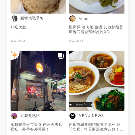
（米粉/冬粉） 🍚小菜類 🌱肝連
🌱嘴邊瘦肉 🌱大腸頭 🌱脆腸 🌱
海蜇皮 🌱乾下水 🌱魯白菜 🌱魯
筍絲 🌱油豆腐 🌱燙青菜 🌱焢肉
貓咪大戰爭🐈
Allen
一片 🌱特製排骨一片 🌱魯蛋 🥩
特製排骨飯 一顆滷蛋、一大份
好吃便宜
排骨酥 滷肉飯 很讚 其他都很普
筍絲、油豆腐兩塊 油豆腐帶有
可惜不能全部都好吃XD
滿滿的湯汁，口感嫩口 白飯淋
上醬汁，十分夠味 排骨的口感
2022-09-02
2022-05-05
入口即化，分量很足 🥩排骨酥
麵 份量也不少， 湯頭帶有些微
黑胡椒味，些許香菜提味 蘿蔔
鬆軟清甜，吸附了排骨酥的湯汁
排骨酥質地柔軟，鹹香中有胡椒
香氣 麵條為一般的油麵 🥩筒仔
米糕 在上頭的滷肉上，灑上一
些魚鬆 米粒偏硬，較有口感，
Ｑ彈帶點黏性 最後淋上甜辣醬
🥩排骨湯 排骨酥份量蠻多，至
少有五塊排骨 湯頭清甜，不乾
不燥 排骨軟嫩，肉質的部分帶
點軟骨 軟骨也可食用，口感軟
脆 冬瓜也幾乎是入口即化 🥩滷
肉飯 灑上魚鬆 粒粒分明的白米
豆花趁熱吃
MENU NEWS
飯 淋上黑香味四溢的肉燥，入
口即化 非常好吃 🥩特製排骨 排
永和樂華夜市美食 內用再去店
逛夜市總會想吃點古早味👀 這
骨肉質軟化，味道不會太鹹 非
裡吃、外帶有外帶區！
間米糕、排骨酥湯生意超好！👏
常好吃 整體而言 餐點表現不錯
米糕軟糯Q彈、調味較淡😌 可以