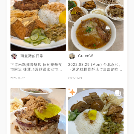
兩隻豬的日常
GraceW
下港米糕排骨酥店 位於樂華夜
2022.08.29 (Mon) 台北永和。
市附近 捷運頂溪站跟永安市場
下港米糕排骨酥店 #葛蕾絲吃台
站中間 有專門內用和外帶店 環
北 #葛蕾絲吃永和 . 每次經過門
境還算乾淨明亮，座位也蠻多的
2023-08-07
口都排好多人，外帶的更多 金
2022-11-24
🍚飯類 🌱白飯 🌱滷肉飯 🌱筒仔
天來一試，真的很不錯 排骨酥
米糕 🌱控肉飯 🌱特製排骨飯 🌱
湯稍微有一咪咪太鹹 不過還可
滷肉便當 🍚湯類 🌱排骨酥湯 🌱
以
苦瓜排骨湯 🌱香菇雞湯 🌱下水
湯 🌱鹹菜肉絲湯 🍚乾/湯麵類
🌱乾/湯油麵 🌱乾/湯米粉 🌱乾/
湯冬粉 🍚麵（米粉/冬粉）類 🌱
排骨酥麵（米粉/冬粉） 🌱苦瓜
排骨麵（米粉/冬粉） 🌱香菇雞
麵（米粉/冬粉） 🌱下水麵線
（米粉/冬粉） 🌱鹹菜肉絲麵