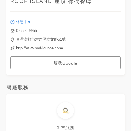
ROOF ISLAND 屋頂 棕櫚餐廳
休息中
07 550 9955
台灣高雄市左營區立文路51號
http://www.roof-lounge.com/
幫我Google
餐廳服務
叫車服務