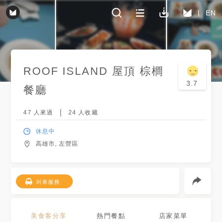
EN
ROOF ISLAND 屋頂 棕櫚
3.7
餐廳
47
人來過
24
人收藏
休息中
高雄市, 左營區
叫車服務
美食客分享
熱門餐點
店家菜單