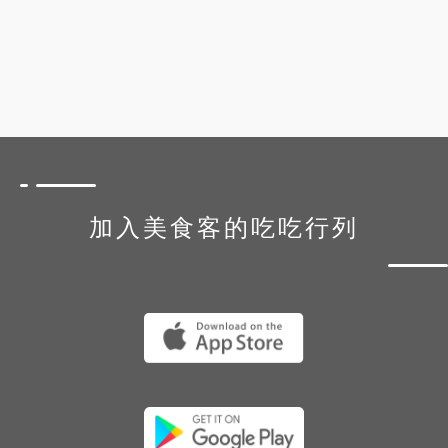
加入美食客的吃吃行列