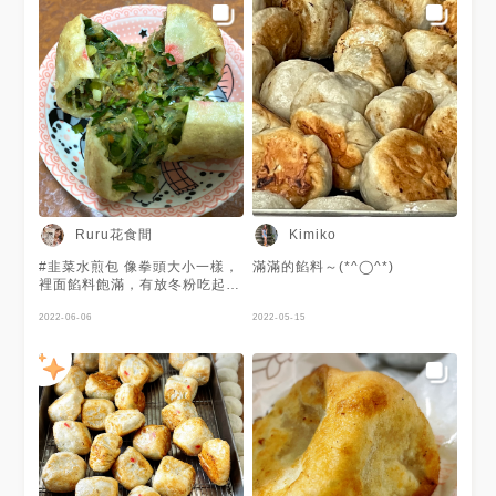
Ruru花食間
Kimiko
#韭菜水煎包 像拳頭大小一樣，
滿滿的餡料～(*^◯^*)
裡面餡料飽滿，有放冬粉吃起來
比較像韭菜盒子！好像不是用煎
的是油炸的，但是真的還不錯
2022-06-06
2022-05-15
吃！