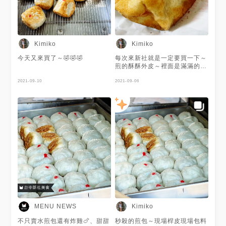
Kimiko
Kimiko
今天又來買了～🤣🤣🤣
每次來新社就是一定要買一下～
煎的酥酥外皮～裡面是滿滿的餡
料～😋😋😋
2021-09-10
2021-09-06
MENU NEWS
Kimiko
不只賣水煎包還有炸雞🍗、甜甜
秒殺的煎包～現場桿皮現場包料