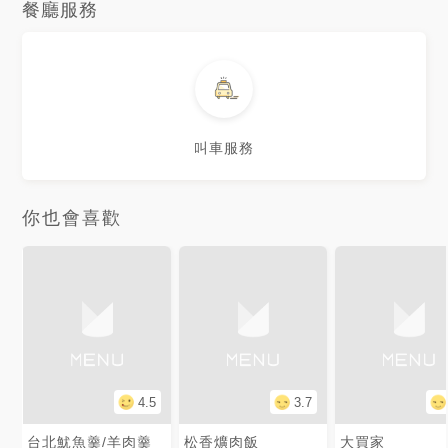
餐廳服務
叫車服務
你也會喜歡
4.5
3.7
台北魷魚羹/羊肉羹
松香爌肉飯
大買家