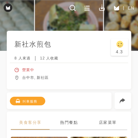
EN
新社水煎包
4.3
8
人來過
12
人收藏
營業中
台中市, 新社區
叫車服務
美食客分享
熱門餐點
店家菜單