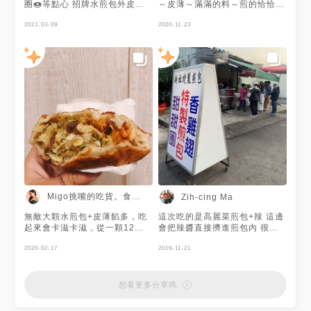
圈🍩等點心 招牌水煎包外皮酥
～皮薄～滿滿的料～煎的恰恰～
脆，裡頭餡料很多！ 每道食物
真的是好吃～👍👍👍
都價格親民💰 難怪吸引許多老
2021-03-09
2020-11-23
饕拜訪🤓 謝謝 @Kimiko 提供
美照❤️
Migo挑嘴的吃貨。食話食說
Zih-cing Ma
無敵大顆水煎包+皮薄餡多，吃
這次吃的是高麗菜煎包+辣 這邊
起來會卡滋卡滋，從一顆12元
會把辣醬直接擠進煎包內 很特
吃到現在18元（9年）
別（對我來說啦） （我台中朋
2020-02-17
友說：煎包不都這樣吃嗎） 內
2019-11-21
陷非常豐富，高麗菜、肉末、粉
絲 👍🏻👍🏻👍🏻建議加辣更好吃👍🏻👍🏻
👍🏻
想看更多分享嗎