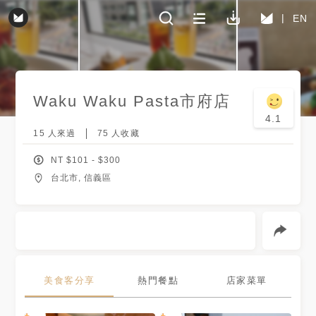
EN
Waku Waku Pasta
市府店
4.1
15
人來過
75
人收藏
NT $
101
- $
300
台北市, 信義區
美食客分享
熱門餐點
店家菜單