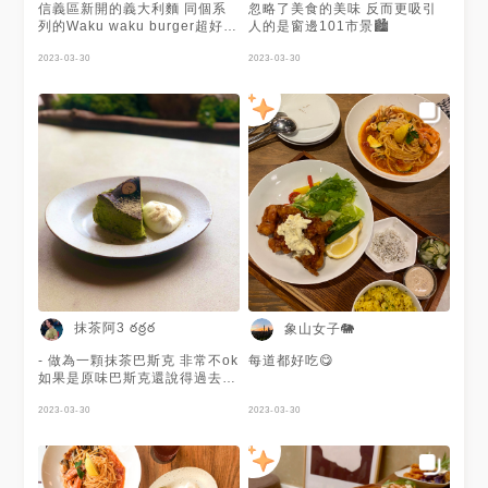
信義區新開的義大利麵 同個系
忽略了美食的美味 反而更吸引
#foodphotography
列的Waku waku burger超好吃
人的是窗邊101市景🏙
#popyummy台北 #
義大利麵系列也沒有失望😍 番
taipeifoodie #drink #dessert
茄奶油鮮蝦麵有點像粉紅醬 麵
2023-03-30
2023-03-30
#girlstalk美食 #girltalk打卡
很吸附醬汁 明太子麵包也蠻香
#tagsis
的 推～可以來試試
抹茶阿3 ఠఠ్రఠ
象山女子🐘
- 做為一顆抹茶巴斯克 非常不ok
每道都好吃😋
如果是原味巴斯克還說得過去
不要看他糕體綠綠的 根本完全
沒有抹茶味😠 喜歡原味的朋友
2023-03-30
2023-03-30
可以嘗試 奶味&乳酪味很重 不
過很乾 一個人吃整個會很膩 抹
茶濃度 x 回購指數 0% 𝒏𝒂𝒎𝒆
waku waku pasta 𝒂𝒅𝒅𝒓𝒆𝒔𝒔 台