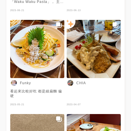
體很有層次感且不無聊，帶點微
「Waku Waku Pasta」， 主打
辣口感更好吃！下次想來吃醬燒
和風義大利麵和日式洋食。 這
牛肉芫荽細扁麵🤭 另外值得點
家的義大利麵包括麵條口感、醬
2023-06-21
2023-06-13
的還有全新推出的排餐系列，這
汁和配料都不錯， 其中個人很
次先來吃看看油封鴨胸🤩以奶油
推薦海味鮮香十足的鮭魚親子明
薯泥、爐烤野菜為配餐，搭配紅
太子奶油細扁麵， 日式定食也
酒野莓醬，鴨胸熟肚我選擇5-7
相當精緻。 店內用餐氣氛溫馨
分很剛好。肉質鮮嫩搭配甜甜的
愜意， 還能欣賞101大樓和信義
野莓醬，有喜歡🤤 冬季口味的
商圈繁華街景， 是很棒的朋友
鮮奶茶季節水果戚風蛋糕是草莓
聚餐好選擇之一。 完整圖文食
🍓戚風蛋糕蓬鬆柔軟，鮮奶茶醬
記：​​
很香濃再加上草莓，怎麼會不好
https://jeremyfoodie.tw/blog/post/233159742
吃😚 飲品是常常喝的青森蘋果
Waku Waku Pasta 市府店 地
美式以及全新的調酒啊～ 不愛
址：台北市信義區松高路11號4
酒感的人非常推薦桃子もも，清
樓 (誠品信義店4樓) 鄰近捷運
酒、蜜桃、桂花、檸檬、荔枝
站：台北捷運板南線BL18捷運
酒、奶蓋，甜甜的完全是少女調
市政府站 電話：(02) 2722
酒🤩🩷好愛！ 🍑🍑 - ✔️ 唐揚炸
9939 營業時間：每天
Funky
CHIA
雞與剝皮辣椒醬 $180 ✔️ 炸櫛
11:00~21:30 大家在IG上也一
瓜與柚子胡椒醬 $180 ✔️ 鮭魚
起來追蹤「Jeremy以食為天」
看起來比較好吃 都是細扁麵 偏
炒蛋開放三明治 $350 ✔️ 栗子
吧！
硬
南瓜羅勒野菇細扁麵 $260 ✔️
https://www.instagram.com/jeremy_foodie/
油封鴨胸佐紅酒野莓醬 $480 ✔️
#WakuWakuPasta #義大利麵
2023-05-21
2023-04-07
鮮奶茶草莓戚風蛋糕 $110 ✔️
#和風義大利麵 #日式定食 #和
青森蘋果美式 $150 ✔️ 桃子も
風洋食 #鮭魚親子明太子奶油細
も $230 - 📍 台北市大安區光復
扁麵 #南蠻唐揚雞肉飯定食
南路294巷21號 🚉 #捷運國父
#Jeremy在台北市 #台北美食 #
紀念館站 ☎️ 02-2722-9939 🕰
台北日式料理 #台北義式料理 #