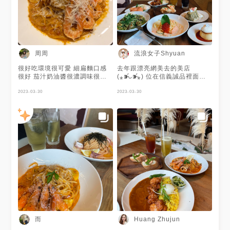
廳 #信義區美食
◊松露起司薯條 $160 這個是梅
味的布丁。 - 🌸 番茄漁夫細扁
套餐附的 脆脆硬硬的上面也有
麵 NT.290 🌸 重蒜小牡蠣清炒
灑上起司粉 旁邊有附上松露味
細扁麵 NT.250 🌸 松露厚奶油
的醬 可以大家分著吃 - ⧫黑咖哩
舞菇細扁麵 NT.240 🌸 鮭魚親
雞肉飯 $250 這個朋友說會辣
子明太子奶油細扁麵 NT.310 🌸
我沒有吃 不過看起來蠻豐盛的 -
黑咖哩雞肉飯 NT.250 🌸 嵐韻
🕰️營業時間 11.~21.30 💰價錢
周周
流浪女子Shyuan
紅茶牛奶泡泡 NT.110 🌸 萊姆
右滑有菜單 含10%服務費 🏠店
西西里咖啡 NT.140 🌸 琥珀三
家資訊 台北市信義區松高路11
很好吃環境很可愛 細扁麵口感
去年跟漂亮網美去的美店
溫糖布丁 NT.110 - 🔖 waku
號4F（中山也有分店！） 🚇交
很好 茄汁奶油醬很濃調味很讚
(⁎⁍̴̛ᴗ⁍̴̛⁎) 位在信義誠品裡面的
waku pasta 信義誠品店 📍
通方式 捷運市政府站 - - #台灣
～蝦子還有幫忙撥好 吃完主食
Waku Waku Pasta 是Waku
110台北市信義區松高路11號4
#台北 #市政府站 #信義誠品 #
來塊戚風蛋糕，蛋糕旁邊的奶油
2023-03-30
Waku旗下的義大利麵店 鮭魚親
2023-03-30
樓(信義誠品4樓) 🕒 11:00-
台灣美食而#台北美食 #市政府
奶味很重甜甜的 糕體蓬鬆 蛋糕
子明太子奶油細扁麵💰310 鮭魚
21:30 ☎ 02 2722 9939 - 台
美食 #信義誠品美食 #義大利麵
上綠色的奶油有茶味很讚～～～
鮭魚卵明太子滿滿我愛的組合
北▴信義區│信義誠品美食│美味
#咖哩飯 #taiwan #taipei
葡萄也很甜 推推😍
吃起來口味濃郁擠上檸檬增加清
和風義大利麵101景觀咖啡店
#taiwanfood #taipeifood
爽感 鮭魚卵跟明太子增加不同
│waku waku pasta 信義誠品
#wakuwakupasta #ccㄘ台北
口感喜歡♡ 松💰266 這個套餐
店 Blog：
2022/08/16
內容有麵包、開胃菜、甜品跟飲
https://jkaln4869.pixnet.net/blog/post/36288623
品 開胃菜我選擇的是招牌秘醬
#yummyfood #foodstagram
唐揚炸雞 炸雞吃起來酥脆肉質
#instafood #eeeeeats #台北
多汁蠻不錯的 甜點我選擇的是
美食 #波波打卡 #波波發胖 #吃
琥珀三溫糖布丁 布丁吃起來滑
貨 #吃貨人生 #吃貨日記 #吃貨
嫩苦甜焦糖蠻好吃的 這家店不
女孩 #吃貨日常 #美食
只環境漂亮食物也蠻好吃的 坐
#foodpics #4foodieforfoodie
在窗邊的位置還能看到101 整體
#taipeifood #foodie
而言蠻不錯還蠻喜歡的(⁎⁍̴̛ᴗ⁍̴̛⁎)
#popdaily #howsayhow
而
Huang Zhujun
#howsaylove #cafe
#popyummy