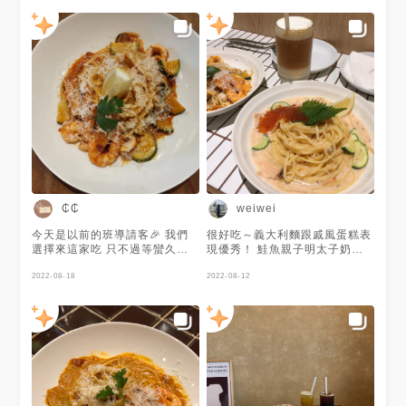
不大 但平日晚上仍然座無虛席
多，牡蠣量很多，上面再撒上大
可單點也可搭配套餐 +菊 / $66
把的吻仔魚。有著海味的鮮味卻
麵包&飲品 +梅 / $188 前菜&飲
不腥 濃郁的蒜香口味配上有嚼
品 +竹 / $199 麵包&前菜&飲品
勁入味的義大利麵條，非常好
+ 松 / $266 麵包&前菜&飲品&
吃!! 🔖松露厚奶油舞菇細扁麵
甜點 這次點了 🔰番茄漁夫細扁
松露的濃烈香氣到位，奶香味也
麵 $290 +松套餐 $+266 🔰選
很濃郁。整體吃起來不乾，裡面
了松露起司薯條 （單點$160）
還有櫛瓜、舞菇、松子、芝麻葉
🔰培茶無花果戚風蛋糕 （單點
口感層次、風味變化豐富。 🔖
$110） 🔰飲料加價 換了梅酒
鮭魚親子明太子奶油細扁麵 餐
（單點$190） 麵很夠味 份量也
廳推薦的料理之一，明太子與鮭
很多 麵芯算偏硬的 我自己很喜
魚卵兩種海味撞擊配搭，再用白
歡 / 如果你也是細薯條控 千萬
醬滋潤兩者，令人驚艷。 整體
別錯過 好喜歡 份量也是很有誠
吃上來並不會膩口，有辣椒調味
意 / 完全出乎預料好吃的甜點
₵₵
weiwei
大約落在中辣。煙燻挪威鮭魚
戚風濕度澎度剛剛好 培茶也剛
做，肉質軟嫩味道香濃且爽口!!
剛好點綴 真心推薦 總之 我就是
今天是以前的班導請客🎉 我們
很好吃～義大利麵跟戚風蛋糕表
🔖黑咖哩雞肉飯 軟嫩多汁的雞
喜歡wakuwaku🤪 大家不要跟
選擇來這家吃 只不過等蠻久的
現優秀！ 鮭魚親子明太子奶油
腿肉搭配黑咖哩和薑黃黎麥飯營
我搶訂位好了🤭 ✅ waku waku
原本有打電話訂位 但生意太好
細扁麵 旁邊附的檸檬一定要
養滿分 打散溫泉蛋一起享用美
pasta 信義誠品店
啦 已經被訂滿了 所以想吃的一
2022-08-18
加！ 整體口味直接變清清爽！
2022-08-12
味加分!! 🔖嵐韻紅茶牛奶泡泡
@wakuwaku_taipei 📍 地址｜
定要提前訂位‼️ 不要像我傻傻地
麵條偏硬 焙茶戚風超好吃(˶‾᷄ ⁻̫
奶香濃與茶味搭配得十分完美，
北市信義區松高路11號4樓 ⏰
前一天才訂 - ⧫蕃茄漁夫細扁麵
‾᷅˵)
帶著花香與麥芽糖的香氣，奶香
營業時間｜11：00-21：30 #
$290 這個是我點的！還不錯吃
回甘。 🔖萊姆西西里咖啡 口感
娜要吃什麼 #naamangequoi
🥰 上面灑滿了起司粉 中間還有
風味偏酸入口清爽尾韻濃香搭配
#pasta #pastapasta
檸檬點綴 外圍則有魷魚圈、櫛
黃檸檬，整體味道非常不錯!!!
#wakuwakupasta
瓜、蚵仔、剝好的蝦 這個蠻貼
🔖琥珀三溫糖布丁 使用日本特
#taipeifood #taipeifoodie #
心的 已經剝好了 不用動手剝 麵
有的三溫糖製作，口感綿密但香
台北美食 #台北咖啡廳 #台北餐
還不錯吃 是扁麵~ 蠻推這個的 -
四溢，焦糖醬苦甜不膩，大人口