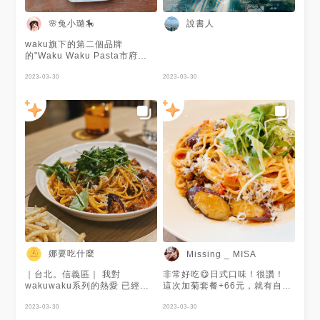
🌸兔小璐🎠
說書人
waku旗下的第二個品牌
的"Waku Waku Pasta市府
店"位於誠品信義店四樓。 日式
洋食為主，專售和風義大利麵、
2023-03-30
2023-03-30
咖喱飯、日式定食等。 美學與
美食完美組合，視覺到味覺都是
場愉快的體驗，還能欣賞信義區
與101的景致。 🔖喜自家麵包佐
明太子醬 法國麵包烤到外酥內
軟，搭配明太子醬鹹甜香夠味。
🔖開胃菜-燻鮭魚芝麻葉 超大片
的燻鮭魚配上芝麻葉佐溫泉蛋，
擠上檸檬一口全吃清爽開胃!! 🔖
開胃菜- 招牌秘製唐揚炸雞 秘醬
以經典的鹹甜為基底，帶入點辛
辣與鮮味，炸雞大塊又多汁，外
皮炸得酥脆的，雞肉嫩口不乾柴
🔖番茄漁夫細扁麵 整體偏濕
潤，香味鮮明帶番茄香的紅醬讓
娜要吃什麼
Missing _ MISA
我很滿意。加上起司更添鹹香
配料有豐富的中卷、鮮蚵、去殼
｜台北。信義區｜ 我對
非常好吃😋日式口味！很讚！
蝦和櫛瓜。 🔖重蒜小牡蠣清炒
wakuwaku系列的熱愛 已經不
這次加菊套餐+66元，就有自家
細扁麵 使用大蒜跟辣椒下去清
想再次說明 waku waku pasta
製麵包（明太子與芝麻葉）跟飲
炒，口味偏重，搭配櫛瓜可以稍
信義誠品店 位在誠品4樓 空間
2023-03-30
品（99元）一杯
2023-03-30
稍解膩 鮮蚵小顆但給的量滿