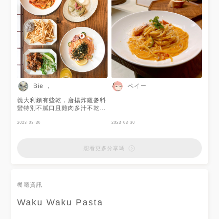
北市信義區松高路11號號4F
𝙈𝙍𝙏 市政府2️⃣ 𝒑𝒉𝒐𝒏𝒆
0227229939
Bie ，
ペイー
義大利麵有些乾，唐揚炸雞醬料
蠻特別不膩口且雞肉多汁不乾
柴，薯條有點太細了松露醬卻意
外可以，戚風蛋糕Q彈生動蓬鬆
2023-03-30
2023-03-30
軟嫩，焙茶醬的微苦與奶油的甜
搭配的不錯～ - #台北美食#信
義美食#市政府美食#日式料理#
想看更多分享嗎
義式料理#異國料理#午餐#甜點
#下午茶#義大利麵#松露薯條#
唐揚炸雞#無花果#戚風蛋糕#焙
茶#wakuwakupasta
餐廳資訊
Waku Waku Pasta