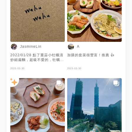
週日至週四 11:00-21:30 週五
台北市 #信義區 #松高路 #誠品
週六 11:00-22:00 - #ㄩㄐ吃の
信義店 #信義商圈美食 #捷運市
圓滾滾🍍 #ㄩㄐ吃國父紀念館站
政府站
#ㄩㄐ的草莓日記🍓
JasmineLin
A
2022/01/28 點了重蒜小牡蠣清
加購的套菜很豐富！推薦 👍
炒細扁麵，超級不愛的，牡蠣腥
到一個極點我還以為壞掉，吃了
兩顆確認全部一樣腥就不敢吃
2023-03-30
2023-03-30
了，然後吻仔魚是冰的……整個
超奇怪，炸薯條大概是整餐唯一
覺得好吃的東西…….，甜點布
丁也偏甜不愛，感覺偏網美店東
西沒有很好吃😐