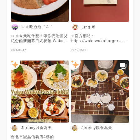
的醬燒牛肉芫荽細扁麵！有香菜
就先加分！濃郁入味的醬汁和口
感剛剛好的細扁麵，再加上一點
辣味，實在太好吃了！ 肉桂蘋
果豬排漢堡更是將我所有喜愛的
元素都融合在一起！鹹甜豐富的
ㄩㄐ吃透透 ´ސު｀
Ling 🌟
層次感，厚實又無肥肉的炸豬
排，簡直讓人欲罷不能 🤤 鮮奶
ㄩㄐ今天吃什麼？帶你們吃國父
✨官方網站：
茶哈密瓜戚風蛋糕和濃郁的紅茶
紀念館新開幕日式餐館 Waku全
https://wakuwakuburger.mystriking
牛奶 🥛 也是基本的標配，絕對
新力作waku ⁺(哇褲普拉斯)，結
fbclid=IwAR3Mxnend7CXjRZwAIu
不能錯過😋 - ✔️ 唐揚炸雞與剝
合了burger、pasta、cafe三家
2024-01-12
Q4f21uG1XWQ
2023-08-20
皮辣椒醬 $180 ✔️ 炸櫛瓜與柚
品牌，裝潢承襲三家分店風格，
子胡椒醬 $180 ✔️ 烤白花椰菜
餐點注入全新的想法及品項，提
佐巴薩米克醋 $220 ✔️ 醬燒牛
供給大家更多更好的用餐體驗!!
肉芫荽奶油細扁麵 $300 ✔️ 肉
超喜歡waku的唐揚炸雞這邊一
桂蘋果豬排堡 $290 ✔️ 鮮奶茶
樣有！外脆內軟又多汁，再淋上
季節水果戚風蛋糕 $110 ✔️ 濃
剝皮辣椒醬增添風味，我可以獨
韻紅茶牛奶 $120 ✔️ 美式咖啡
吞一整份🤭炸櫛瓜搭配的是柚子
$90 - 📍 台北市大安區光復南路
胡椒醬，麵衣和一般吃到的不太
294巷21號 🚉 #捷運國父紀念
一樣，非常好吃耶！櫛瓜很厚又
館站 ☎️ 02-2722-9939 🕰 週
多汁帶甜。 輕食鮭魚炒蛋開放
日至週四 11:00-21:30 週五週
三明治，是法式吐司、燻鮭魚、
六 11:00-22:00 - #ㄩㄐ吃の圓
芝麻葉、炒蛋的組合，法式吐司
滾滾🍍 #ㄩㄐ吃國父紀念館站
很柔軟，整體吃起來很清爽！除
了三明治之外也有漢堡喔！ 不
愛吃南瓜的人也會喜歡的栗子南
Jeremy以食為天
Jeremy以食為天
瓜羅勒野菇細扁麵，南瓜奶油醬
與、栗子、羅勒、野菇拌炒，整
台北市誠品信義店4樓的