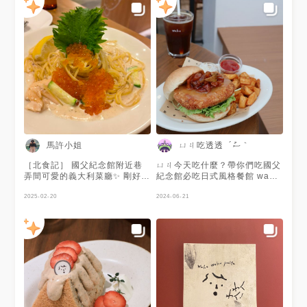
馬許小姐
ㄩㄐ吃透透 ´ސު｀
［北食記］ 國父紀念館附近巷
ㄩㄐ今天吃什麼？帶你們吃國父
弄間可愛的義大利菜廳✨ 剛好適
紀念館必吃日式風格餐館 waku
逢214情人節一直到當天才恍然
⁺ burger pasta cafe waku ⁺ 結
大悟為什麼訂不到位🤣 不過還
2025-02-20
合了burger、pasta、cafe三家
2024-06-21
好晚上6點過去人潮還沒開始 很
品牌的風格及餐點，三不五時報
幸運的有空桌可以享用美食 這
到，常出現到老闆都問你怎麼又
間店的義大利麵濃郁好吃 甜點
來？ 等等！來Waku吃飯真的不
布丁更是綿密不會太甜 整間店
需要理由 🤧 每次必點的開胃菜
的裝潢非常文青簡約又可愛 完
品項 外脆內軟的唐揚炸雞，一
全符合女孩約會的想像💖 大家
口咬下超多汁的炸櫛瓜，搭配特
一定要來試試喔~ #台北 #大安
製的柚子胡椒醬，超級加分！還
#國父紀念館 #義大利麵 #布丁
有清脆的烤白花椰菜，配上巴薩
米克醋醬，酸甜開胃。 我最愛