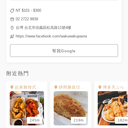
NT $
101
- $
300
02 2722 9939
台灣 台北市信義區松高路11號4樓
https://www.facebook.com/wakuwakupasta
幫我Google
附近熱門
起家雞韓式炸雞
靜岡勝政日式豬排 台北統一時代店
博多天ぶら やまみ (博多天麩羅 山海)
245m
219m
182m