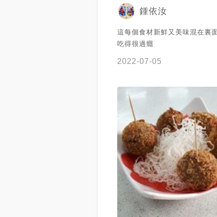
鍾依汝
這每個食材新鮮又美味混在裏
吃得很過癮
2022-07-05