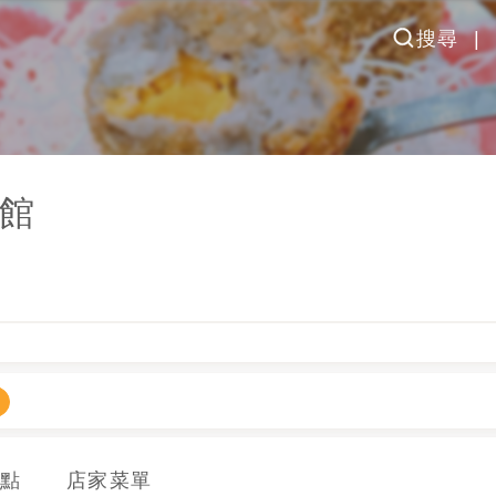
搜尋
館
點
店家菜單