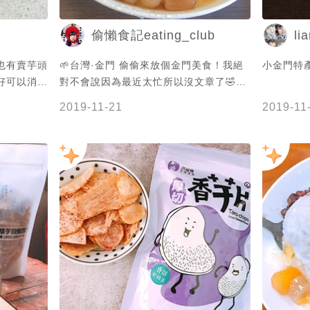
li
偷懶食記eating_club
也有賣芋頭
🌱台灣·金門 偷偷來放個金門美食！我絕
小金門特
好可以消暑
對不會說因為最近太忙所以沒文章了🤣其
實這個不是在金門本島，而是在金門外的
2019-11-21
2019-11
烈嶼喔‼️要注意一下不然玩遍金門你也吃
不到啦😛 - 🦔#芋泥雙胞胎 $100 滿滿的
剉冰，鋪上芋圓跟紅豆淋上甜滋滋的煉
乳！再加上兩大坨超級綿密的芋泥🤤小金
門烈嶼的芋頭真的很好吃！我完全是衝著
芋泥才來的～真的非常香而且軟綿好吃，
芋頭控直接瘋掉💜雖然已經給兩大坨了但
是不夠不夠啦🤪其他像是紅豆跟芋圓表現
也很棒晶瑩剔透！而且蠻Q彈的❤️紅豆也
軟綿軟綿的很讚✨ - 沒吃過小金門的芋頭
不要說過來過小金門！黃厝的芋泥冰也是
超級指標不要錯過了！除了冰品也有其他