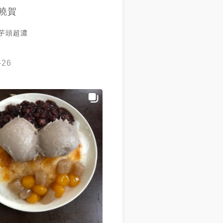
曉賀
 芋頭超濃
-26