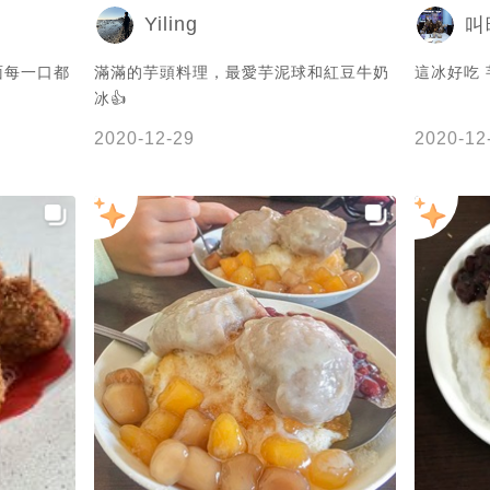
Yiling
叫
面每一口都
滿滿的芋頭料理，最愛芋泥球和紅豆牛奶
這冰好吃
冰👍
2020-12-29
2020-12