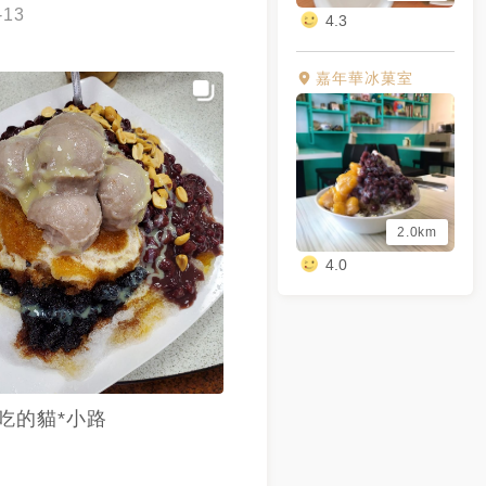
-13
4.3
嘉年華冰菓室
2.0km
4.0
吃的貓*小路