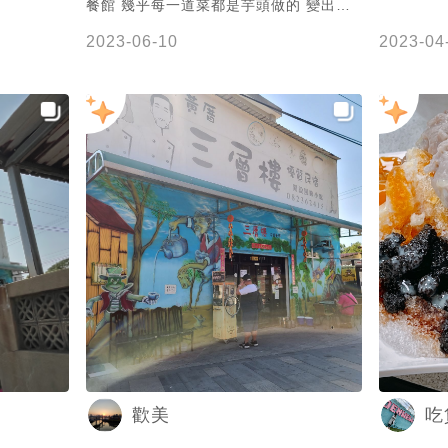
餐館 幾乎每一道菜都是芋頭做的 變出很
多花樣很好吃😋
2023-06-10
2023-04
歡美
吃