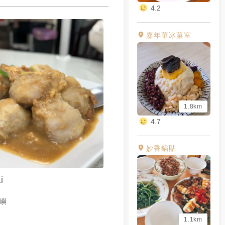
4.2
嘉年華冰菓室
1.8km
4.7
妙香鍋貼
i
烈嶼
1.1km