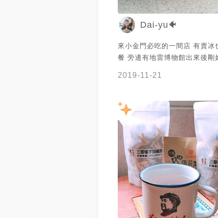
Dai-yu🐠
來小金門必吃的一間店 有賣冰
餐 旁邊有地雷博物館出來後剛
吃個午餐
2019-11-21