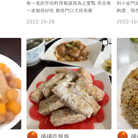
每一道的芋頭料理都讓我為之驚豔 而且每
到小金門
一道都很好吃 難怪門口大排長榮
夠讚，我
350，
2022-10-28
2022-10
冰來吃的
禮可以買讚
芋泥控 #
橘橘吃飯飯
橘