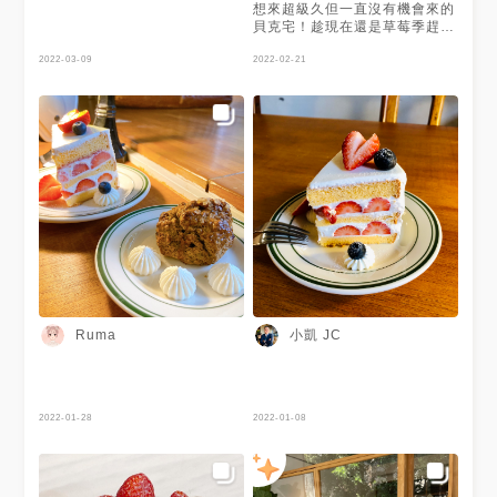
爆更多美食@thailovestoeat -
想來超級久但一直沒有機會來的
🏠：台北市中山區南京東路三段
貝克宅！趁現在還是草莓季趕快
89巷5弄四號 ☎️：02-
來吃心心念念很久的草莓戚風🍓
25176722 ⏰：12:00-
2022-03-09
/ #原味草莓戚風（經典版）
2022-02-21
17:30（週一二公休） #台北美
$300/4吋 #抹茶草莓戚風
食#台北咖啡廳#台北#中山區美
$350/4吋 來貝克宅就是為了可
食#台北人#南京復興美食#台北
愛草莓戚風🥺❤️兩者相比我更喜
食記#捷運南京復興#南京復興
歡抹茶的！抹茶有抹，帶點微
站#南京復興咖啡廳#阿泰吃台
苦，配上蓬鬆的戚風蛋糕體和滿
北
滿草莓🍓，原味的戚風吃起來有
點像那種古早味蛋糕🤣 . #鐵觀
音無花果戚風 $200 鐵觀音味道
挺濃的，內層夾了滿滿的無花
果，但我們一致覺得無花果吃起
來有點太生了有點可惜🥲 . #馬
戲團肉桂捲 $100 外表長得挺特
別的肉桂捲！肉桂捲烤完挺酥脆
的，也不會乾口，肉桂也挺濃
的，是個好吃的肉桂捲～ . #貝
小凱 JC
Ruma
克宅小圓麵包 $90 地瓜/cream
cheese 兩個都是好吃的！地瓜
泥很真材實料也不會太甜膩，但
自己還是更愛搭配cream
cheese的，濃郁的乳酪讓人難
2022-01-28
2022-01-08
以抗拒😍 . #可麗露 $70 我們拍
了超久還是脆的！切下去ㄎㄚㄎ
ㄚ聲很響，吃起來是合格的可麗
露！ . #小山園抹茶拿鐵 $160