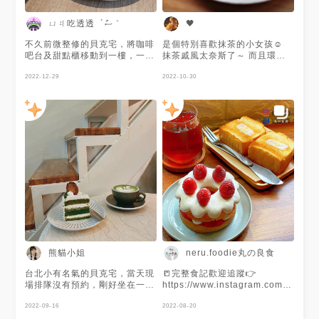
賣得四吋蛋糕視覺上也很可愛，
適合送人和慶生， 📝店名：貝
ㄩㄐ吃透透 ´ސު｀
🖤
克宅 Roasting House -
Beckhome Roasting House
不久前微整修的貝克宅，將咖啡
是個特別喜歡抹茶的小女孩☺️
📍地址：台北市中山區南京東路
吧台及甜點櫃移動到一樓，一進
抹茶戚風太奈斯了～ 而且環境
三段89巷5弄4號 ☎️電話：02
門就能看到甜點櫃有滿滿的蛋糕
很舒適放鬆😉
2517 6722 🚇交通：捷運南京
🥰 選擇困難一次點了三種口味
2022-12-29
2022-10-30
復興站1號出口(步行4分鐘) ⏱
的草莓蛋糕🍰🍰 草莓切片蛋糕
營業時間：11:30-18:00（週
當天供應三種口味，原味草莓蛋
一、二休息）
糕體是原味戚風、原味鮮奶油、
新鮮草莓，外層塗抹的是草莓鮮
奶油，帶有微微草莓香氣。 可
可草莓蛋糕以巧克力戚風、原味
鮮奶油、新鮮草莓組合，外層塗
抹巧克力鮮奶油，香濃苦甜適中
加上酸甜草莓怎麼會不喜歡！
紅玉草莓以紅玉戚風蛋糕、原味
鮮奶油、新鮮草莓組合，外層是
紅玉鮮奶油，茶香突出，風味十
足。三款都很好吃！ 飲品搭配
抹茶牛奶及拿鐵都非常適合。 -
✔️ 可可草莓 $210 ✔️ 原味草莓
熊貓小姐
neru.foodie丸の良食
$210 ✔️ 紅玉草莓 $220 ✔️ 小
山園抹茶牛奶 $160 ✔️ 拿鐵
台北小有名氣的貝克宅，當天現
📒完整食記歡迎追蹤👉
$120 - 📍 台北市中山區南京東
場排隊沒有預約，剛好坐在一樓
https://www.instagram.com/neru.fo
路三段89巷5弄4號 🚉 #捷運南
的位置，店內有點小擁擠，但非
🍭雙北美食地圖正式上線👉
京復興站 ☎️ 02-2517-6722 🕰
常的安靜，店員也很親切⸜ ෆ ⸝‍
2022-09-16
https://goo.gl/maps/jdtSUNJEUgLj
2022-08-20
11:30-18:00 (週一週二公休) -