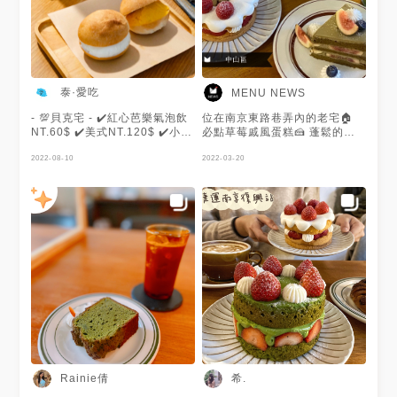
泰·愛吃
MENU NEWS
- 💯貝克宅 - ✔️紅心芭樂氣泡飲
位在南京東路巷弄內的老宅🏠
NT.60$ ✔️美式NT.120$ ✔️小圓
必點草莓戚風蛋糕🍰 蓬鬆的戚
麵包NT.90$(地瓜抹醬/奶油乳
風蛋糕體和滿滿草莓🍓 酸甜滋
酪） ✔️司康NT.90$/150$(蜂蜜
2022-08-10
味讓人好滿足🥰 謝謝 @希. 提
2022-03-20
奶油鹽之花/焦糖海鹽） - 拖了
供美照🧡
一年多的貝克宅，終於從相機拿
出來整理照片了，甚至連現在司
康還有沒有在賣都不確定了，不
過因為蠻喜歡這家的，覺得還是
分享起來～ - 焦糖海鹽司康，甜
度大約5-6分，吃起來稍微偏
乾，需要靠焦糖濕潤，建議小口
吃才能細細品嚐焦糖的香氣；相
較之下很喜歡小圓餐包，外層咬
下有尻尻的脆度，但不會像很多
法國麵包咬不斷，內層有嚼勁跟
麵包香，鹹奶油口味的吃到後面
很像鹹起司但也不會膩，重點是
醬給超多會爆漿。 - 🔍搜尋更多
Rainie倩
希.
美食#阿泰吃台北 追蹤我一起吃