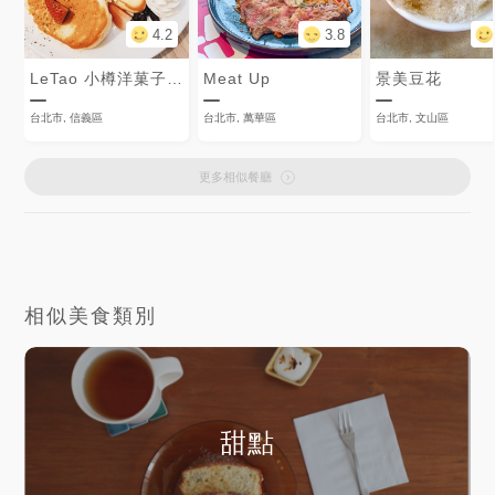
4.2
3.8
LeTao 小樽洋菓子舖
Meat Up
景美豆花
台北市, 信義區
台北市, 萬華區
台北市, 文山區
更多相似餐廳
相似美食類別
甜點