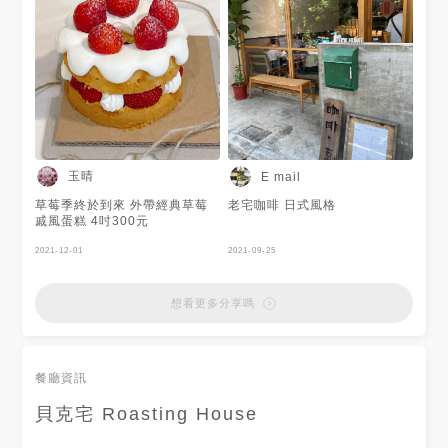
是個不錯喝的抹茶牛奶！冰的熱
的喝起來差不多～但冰的會消泡
喔，要拍照的話可能熱的比較適
合🤣 . #黑糖拿鐵 $160 #拿鐵
$140 / 地址：台北市中山區南
京東路三段89巷5弄4號 營業時
間：週三至週日12:00-17:30
電話：(02)2517-6722 低消：
每人一杯飲料+一甜點 （限時
2.5小時） w/ #台北美食 #南京
復興美食 #中山區美食 #台北咖
玉晴
E mail
啡廳 #南京復興咖啡廳 #希吃台
北 #希吃南京復興 #貝克宅 #台
草莓季終於到來 外帶經典草莓
老宅咖啡 日式風格
北美食地圖 #台北美食地圖🌍
戚風蛋糕 4吋300元
#taipeifood #popyummy
#popdaily #yummyday
2021-12-01
2021-09-25
#yummyfood
想看更多分享嗎
餐廳資訊
貝克宅 Roasting House