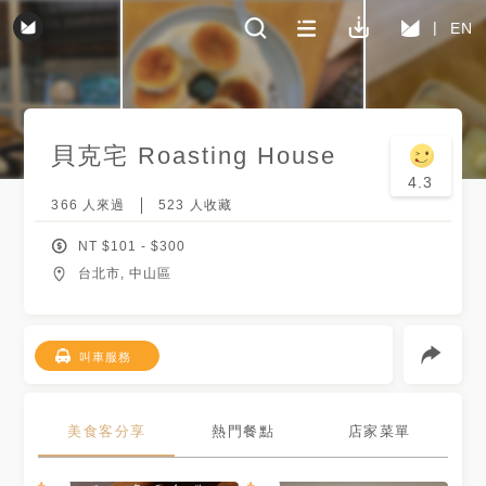
EN
貝克宅 Roasting House
4.3
366
人來過
523
人收藏
NT $
101
- $
300
台北市, 中山區
叫車服務
美食客分享
熱門餐點
店家菜單