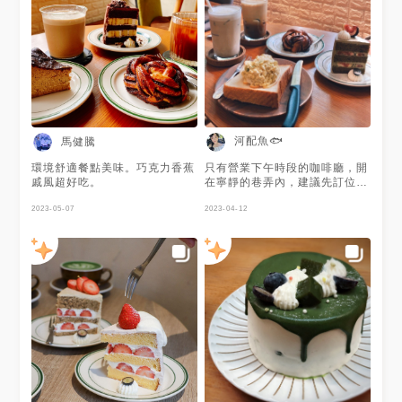
📝店名：貝克宅 Roasting
House - Beckhome Roasting
House 📍地址：台北市中山區
南京東路三段89巷5弄4號 ☎️電
話：02 2517 6722 🚇交通：捷
運南京復興站1號出口(步行4分
鐘) ⏱營業時間：11:30-
18:00（週一、二休息）
河配魚🐟
馬健騰
環境舒適餐點美味。巧克力香蕉
只有營業下午時段的咖啡廳，開
戚風超好吃。
在寧靜的巷弄內，建議先訂位，
也可以線上google訂位，用餐
2023-05-07
時間2.5個小時，內用環境很舒
2023-04-12
適。 一樓為櫃檯及後場區，二
樓才是用餐區，有些座位有插
座，靠窗有區為架高慵懶區，窗
景很美，適合拍照，還有個往三
樓開放式小閣樓，各個用餐空間
不同感受，是個很讓人放鬆的咖
啡廳。 太晚去有時要的餐點就
會沒有，也可以先預訂，點了鐵
觀音無花果戚風，不太愛吃甜食
的我，這家的蛋糕不會太甜，茶
香濃厚，搭配無花果很剛好。肉
桂捲滿濃郁的，但嚐起來偏硬。
酪梨蛋沙拉三明治很清爽。店家