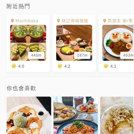
附近熱門
Machikaka
林記海南雞飯
男朋友 家/男朋友餐盒
445m
287m
403m
4.0
4.2
4.1
你也會喜歡