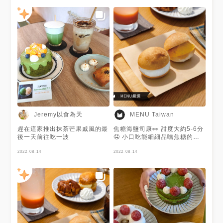
貝克宅大概是我會一直想回訪的
🍵持續更新中～地標點入查看完
#ㄩㄐ吃の圓滾滾🍍 #ㄩㄐ吃南
咖啡廳，蛋糕選擇多樣化外，還
整部落格 🍰建議使用Chrome瀏
京復興站
做得不馬虎，抹茶蛋糕的糕體不
覽器或是電腦觀看 - 🏷 #台北美
乾，搭配鮮奶油剛剛好，不膩
食 #新北美食 #nerufoodie
口，抹茶味也沒有因此被蓋住，
拿鐵也抹味十足，稍微偏苦一
些，適合抹茶控們ჱ̒ ｰ̀֊ｰ́ )
Jeremy以食為天
MENU Taiwan
趕在這家推出抹茶芒果戚風的最
焦糖海鹽司康👀 甜度大約5-6分
後一天前往吃一波
🤤 小口吃能細細品嚐焦糖的香
氣🥺 小圓餐包外層咬下有脆度
2022-08-14
😌 內層有嚼勁跟麵包香😘 謝謝
2022-08-14
@泰·愛吃提供美照❤️