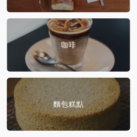
咖啡
麵包糕點