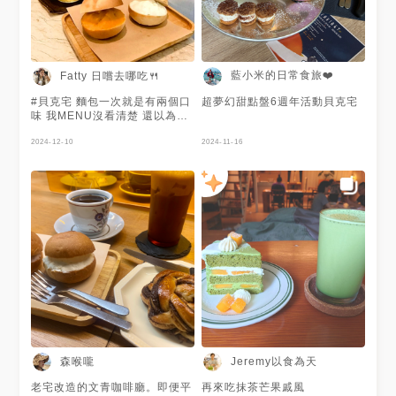
草莓戚風 $280 ✔️ 拿鐵咖啡
$140 ✔️ 黑糖拿鐵 $160 - 貝克
宅南京店 Beckhome Roasting
House 📍 臺北市松山區南京東
路三段303巷8弄1號 🚉 捷運南
京復興站 ☎️ 02-2517-6722 🕰
藍小米的日常食旅❤️
Fatty 日嚐去哪吃🍴
12:00-18:00 (週一週二休) - #
ㄩㄐ吃の圓滾滾🍍 #ㄩㄐ吃忠孝
#貝克宅 麵包一次就是有兩個口
超夢幻甜點盤6週年活動貝克宅
復興站 #ㄩㄐ的草莓日記🍓
味 我MENU沒看清楚 還以為二
選一 一個奶油乳酪 一個地瓜抹
醬💕 麵包酥酥 兩個醬都好
2024-12-10
2024-11-16
吃！！ 🔸小圓麵包 $80（兩
個） 🔸烏龍茶 $120（冷/熱）
🔹兩層樓 二樓位置較多&點餐
店員會送餐到位 🔹印象中門口
沒有明顯寫是貝克宅 🔹人多會
限時3小時 平日不限時 🔹低消
$140/人 不限品項 📮台北市中
山區南京東路三段89巷5弄4號
🍴貝克宅 @beckhome1021
👧🏻2020.07.18吃的 #Fatty日
嚐去哪吃🍴 #Fatty吃台北 #台
北美食 #Taipeifoodie #MENU
美食誌 #MENUFatty #吃貨人
生 #相機食先 #相機先食 #食事
記録 #烏龍茶 #咖啡廳 #咖啡店
森喉嚨
Jeremy以食為天
#roastinghouse
老宅改造的文青咖啡廳。即便平
再來吃抹茶芒果戚風