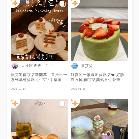
ㄩㄐ吃透透 ´ސު｀
麗莎兒
貝克宅南京店新開幕！還推出一
好愛的一家戚風蛋糕店❤️ 好險
系列草莓蛋糕 (〃'▽'〃) 草莓控
沒收掉,南京復興站只供外帶 忠
一定要來 🍓🍓 想吃真的要記得
孝復興也有分店,提供內用 記得
預定位子＋提前預留品項，不然
2025-12-14
先訂位喔～ #有切片#最小4.5吋
2025-01-16
很容易撲空喔！ 這次一次點了
#推焙茶草莓戚風 #會依季節更
三款草莓戚風 🍓 經典草莓-輕盈
換
不甜膩，草莓香很剛好。 🌰 栗
子伯爵-綿密栗子配上淡淡伯爵
香，好吃有層次。 🍬 碰糖草莓-
甜香碰糖搭配草莓也好吃 穩定
輸出！吃了心情會變好！ - ✔️
經典草莓戚風 $280 ✔️ 伯爵栗
子草莓戚風 $280 ✔️ 碰糖紅茶