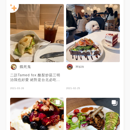
都算滿意，雞腿肉多汁又多，而
跟糙米藜麥各半 雞腿一端上桌
且份量比想像中多，吃完蠻飽
聞起來就超香的 雞腿肉吃起來
的，缺點是比想像中油不太清爽
很嫩很好吃 糙米藜麥粒粒分明
～～但應該是好油啦 下次想要
但不會過硬 沙拉的調味剛好配
試試優格碗 推薦度：😋😋😋😋
飯很好吃 整碗不僅好吃飽足感
也很夠😋
餓死鬼
Hsin
二訪Tamed fox 酪梨炒菇三明
治我也好愛 絕對是台北必吃早
午餐首選
2021-03-26
2021-02-25