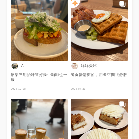
咩咩愛吃
A
酪梨三明治味道好怪⋯咖啡也一
餐食蠻清爽的，用餐空間很舒服
般
2024-12-08
2024-04-29