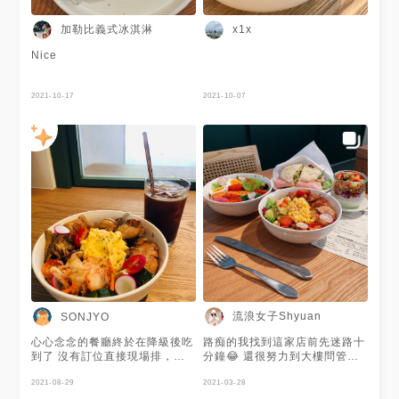
加勒比義式冰淇淋
x1x
Nice
2021-10-17
2021-10-07
流浪女子Shyuan
SONJYO
心心念念的餐廳終於在降級後吃
路痴的我找到這家店前先迷路十
到了 沒有訂位直接現場排，以
分鐘😂 還很努力到大樓問管理
為會等很久，結果20分鐘左右
員這家餐廳在哪 迷迭香蜂蜜香
就等到了讚讚 整體環境、餐點
2021-08-29
煎雞腿碗💰330 我選擇的是沙拉
2021-03-28