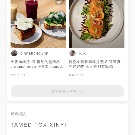
喝不習慣的人會覺得奇怪，個人
是蠻愛的。 雞肉派沒有派皮，
不太懂，全麥比司吉蠻好吃。比
較喜歡叉燒碗，附的糙米跟沙拉
可以各半，適合選擇困難的朋
友。 #商圈召集令 #信義商圈
沈沈
cinnaholiclynn
全麥肉桂捲 😻 搭配的是優格
寵物友善餐廳就是讚💕 這道真
creamcheese 很喜歡 tamed
的好好吃 兩次去都有點🥰
fox所做這樣的搭配💙本來我是
不喜歡任何奶油乳酪醬的 沒想
2021-01-13
2020-12-24
到這款非常清新且不甜膩 搭配
桂味淡淡的捲非常合！
想看更多分享嗎
餐廳資訊
TAMED FOX XINYI