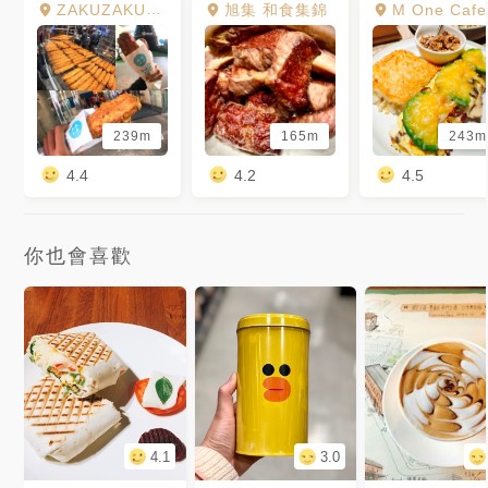
ZAKUZAKU棒棒泡芙 台北店
旭集 和食集錦
M One Cafe A11館
239m
165m
243m
4.4
4.2
4.5
你也會喜歡
4.1
3.0