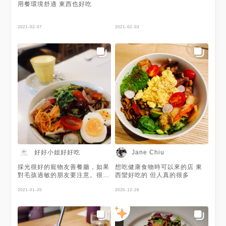
用餐環境舒適 東西也好吃
2021-02-07
2021-02-03
好好小姐好好吃
Jane Chiu
採光很好的寵物友善餐廳，如果
想吃健康食物時可以來的店 東
對毛孩過敏的朋友要注意。很多
西蠻好吃的 但人真的很多
人會在門口拍網美照 菜單設計
算是健康路線，份量都滿精緻，
2021-01-20
2020-12-28
有少見的薑黃拿鐵，自己在家有
時候會弄，所以特別點來試試，
就大概薑黃牛奶的感覺，沒有特
別加其他香料，還不錯，但應該