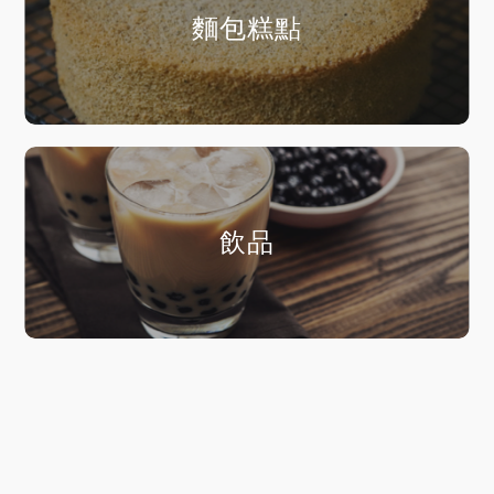
麵包糕點
飲品