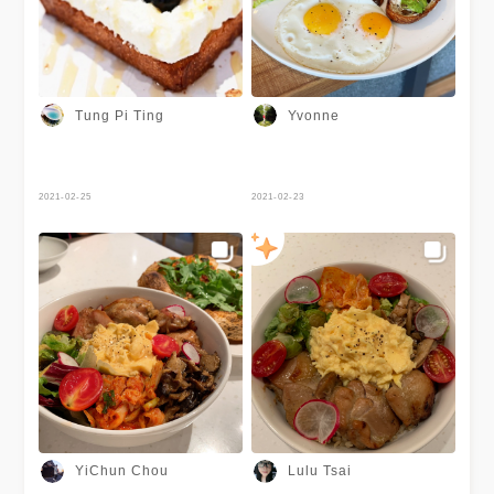
Tung Pi Ting
Yvonne
2021-02-25
2021-02-23
YiChun Chou
Lulu Tsai