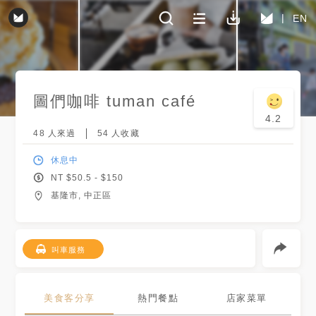
EN
圖們咖啡 tuman café
4.2
48
人來過
54
人收藏
休息中
NT $
50.5
- $
150
基隆市, 中正區
叫車服務
美食客分享
熱門餐點
店家菜單