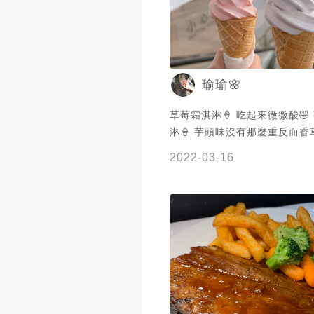
瑜瑜🌸
草莓霜淇淋🍦 吃起來微微酸🤣
淋🍦 芋頭味沒有那麼重反而
🙁
2022-03-16