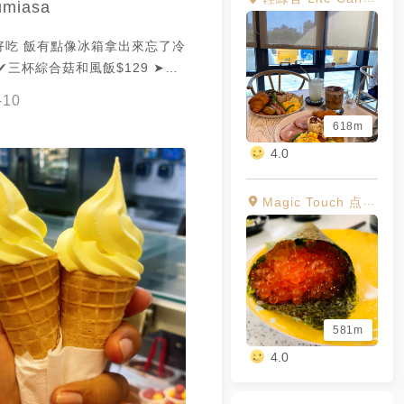
umiasa
好吃 飯有點像冰箱拿出來忘了冷
園店 ➤桃園市中壢區高鐵站前
-10
1號
618m
4.0
Magic Touch 点爭鮮 青埔新光店
581m
4.0