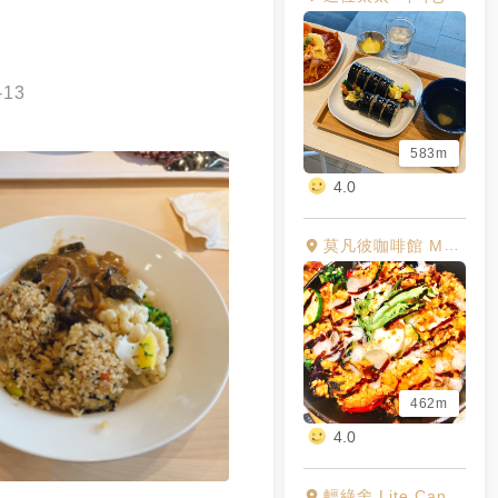
-13
583m
4.0
莫凡彼咖啡館 MÖVENPICK Café 華泰名品城
462m
4.0
輕綠舍 Lite Canteen（水利會1F）