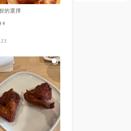
智的選擇
🍦
-23