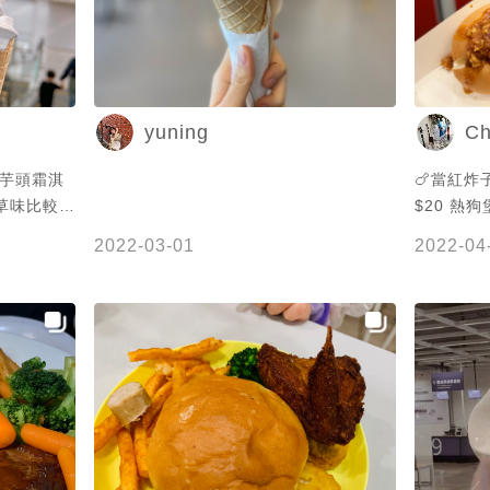
yuning
Ch
 芋頭霜淇
🍗當紅炸
香草味比較重
$20 熱狗堡+烘烤雞塊+熱狗辣醬 很開胃
的小點心
2022-03-01
2022-04
滿不錯的 I季節限定口味霜淇淋-草莓 全
植草莓霜淇淋+甜筒 
的酥杯 
IKEA美
所值 不定時推出期
#霜淇淋 #
炸物 #當