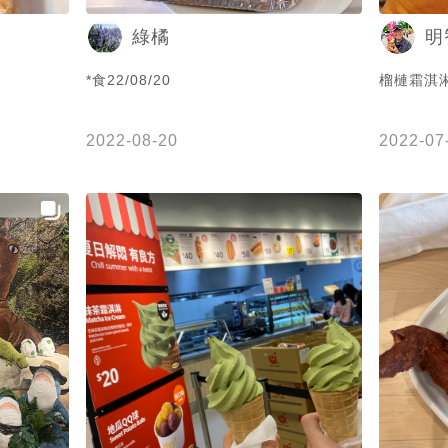
綠橘
明
*食22/08/20
榴槤霜淇淋
2022-08-20
2022-07