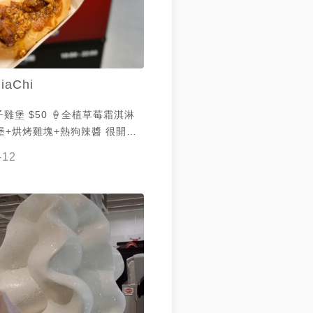
iaChi
子雞堡 $50 🍦全植草莓霜淇淋
 桃園店限定販售 雞塊鮮嫩多汁
-12
跟$10霜淇淋不一樣
不知道會販售到哪一天 最愛到
食小站享用各種點心及飲品 物超
間限定 #IKEA #IKEA
冰 #冰品 #草莓霜淇淋 #炸雞 #
紅炸子雞堡