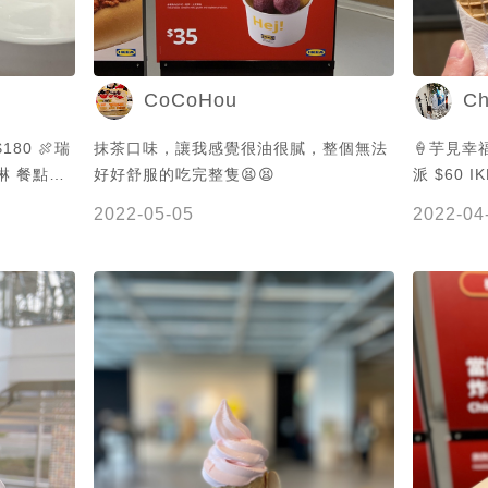
CoCoHou
Ch
80 🍖瑞
抹茶口味，讓我感覺很油很膩，整個無法
🍦芋見幸
好好舒服的吃完整隻😫😫
派 $60 IKEA冰淇淋推出越來越多新口味
料好少 西
季節限定的
2022-05-05
2022-04
 吃起來了
一支只要 $2
波食品😅
甜點也常
是這道最美
派 蛋糕體
口 巧克
麵 #冰品 #
選擇 ✔️平日有下午茶優惠套餐$99 #IKEA
#IKEA 
巧克力波士
淋