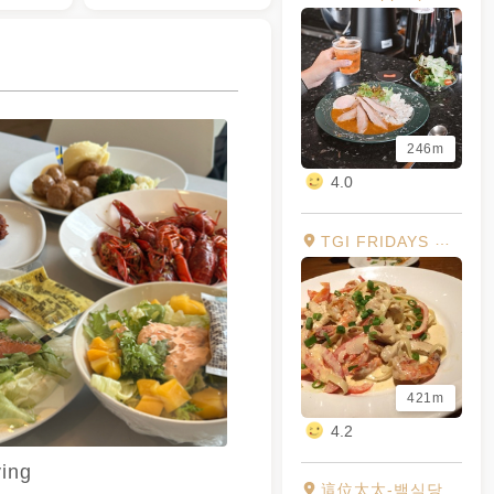
246m
4.0
TGI FRIDAYS 星期五美式餐廳 華泰餐廳
421m
4.2
ying
這位太太-백식당