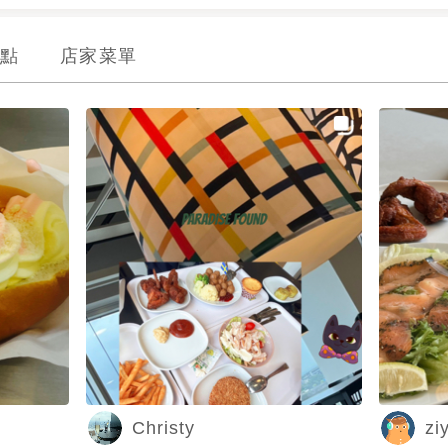
點
店家菜單
Christy
zi