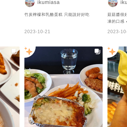
ikumiasa
ik
竹炭檸檬和乳酪蛋糕 只能說好好吃
菇菇醬很
凍的口感 ✔三杯綜合菇和風飯$129 ➤宜
家家居 桃
2023-10-21
2023-10
東路一段