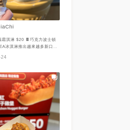
iaChi
福霜淇淋 $20 🍫巧克力波士頓
芋頭❤️ 讓人期待又失望😂 但
-24
0就不強求太多 不只冰淇淋
推陳出新 唯一推薦巧克力波士頓
和鮮奶油都不錯 輕柔滑順 不膩
力本身也不會太甜 還有原味可以
#霜淇淋 #冰 #義大利麵 #冰品 #
頓派 #甜點 #蛋糕 #芋頭霜淇