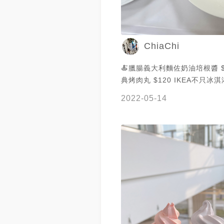
ChiaChi
🍝臘腸義大利麵佐奶油培根醬 $1
典烤肉丸 $120 IKEA不只冰淇淋 餐點也
常推陳出新 但義大利麵很失望 
2022-05-14
班牙臘腸片小小幾片 微微微辣
很不過癮 義大利麵太濕軟 像微
招牌餐點肉丸必點 吃來吃去還
味 尤其是綿密的馬鈴薯泥❤️ #IKEA
#ikea #臘腸義大利麵 #義大利
肉丸 # #甜點 #飲品 #瑞典肉丸