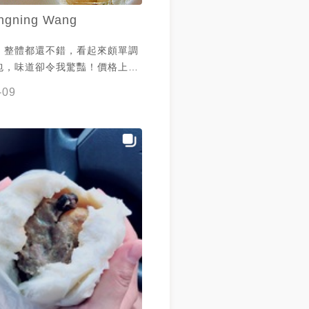
ngning Wang
，整體都還不錯，看起來頗單調
包，味道卻令我驚豔！價格上偏
嚐鮮的角度還是挺不錯的！
-09