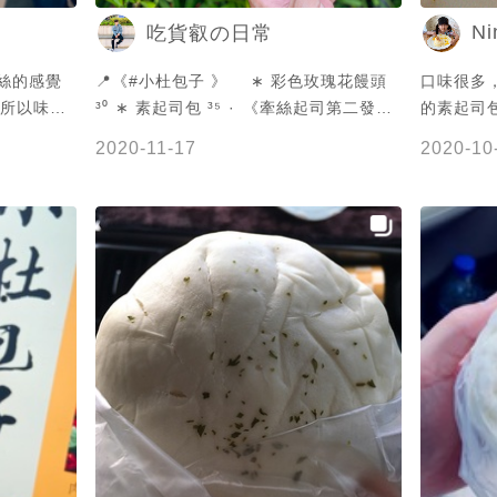
Ni
吃貨叡の日常
📍《#小杜包子 》⁣⁣⁣⁣⁣⁣⁣⁣⁣⁣⁣⁣⁣⁣⁣⁣ ∗ 彩色玫瑰花饅頭
口味很多
³⁰⁣ ∗ 素起司包 ³⁵⁣ ·⁣⁣ 《牽絲起司第二發
的素起司
🧀️》⁣ ⁣ 距離上次來屏東玩真的超久遠😅⁣ 記
高，但以
2020-11-17
2020-10
得來恆春必吃小杜包子啊⁣ 心心念念的起
司依然好吃😋⁣ 看這牽絲能不買來嚐嚐
嗎？⁣ ⁣ 彩色玫瑰花饅頭很繽紛超吸睛🌹⁣ 不
過吃起來其實跟一般饅頭一樣！⁣ 小編這
次還吃了辣獅子頭包 有夠好吃⁣ 重口味朋
友可以買！ 香辣帶勁超唰嘴⁣ 榮登心目中
第一名🥇⁣ 可惜忘了拍給大家看😅⁣ ·⁣⁣⁣⁣⁣⁣⁣⁣⁣⁣⁣⁣⁣⁣⁣⁣ 🏷️
標籤搜尋🔍 #叡叡吃屏東 ⁣⁣⁣⁣ 🏠屏東縣恆春
鎮恆公路20號⁣ ☎️08-8899608⁣ ⏰06:30-
20:00⁣ ·⁣⁣⁣⁣⁣⁣⁣⁣⁣⁣⁣⁣⁣⁣⁣⁣ #Rayの食記 #屏東 #恆春 #屏
東美食 #恆春美食 #銅板美食 #包子 #饅
頭 #屏東必吃 #屏東小吃 #foodgram
#instafood #foodtaiwan #foodporn