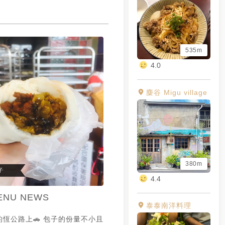
535m
4.0
麋谷 Migu village
380m
4.4
ENU NEWS
泰泰南洋料理
恆公路上🚗 包子的份量不小且