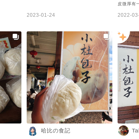
皮微厚有一
重🤭 吃起來十分
2023-01-24
2022-03
米❤️蘇 提
Ta
哈比の食記