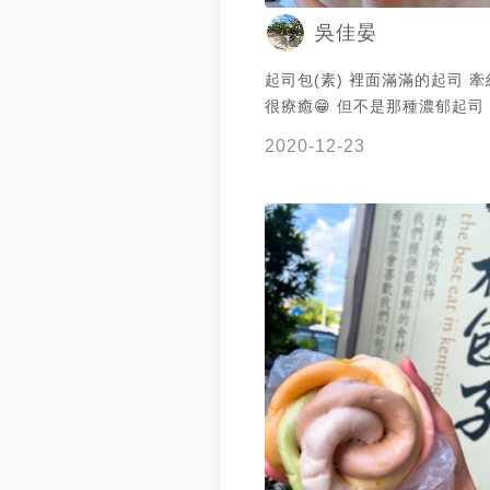
吳佳晏
起司包(素) 裡面滿滿的起司 牽絲的感覺
很療癒😁 但不是那種濃郁起司 所以味道
比較淡 好處是吃完一整個個不會膩!!! 3/5
2020-12-23
分