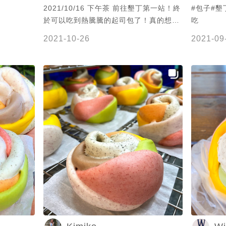
2021/10/16 下午茶 前往墾丁第一站！終
#包子#墾
於可以吃到熱騰騰的起司包了！真的想了
吃
很久🤤 但其實那時候還沒有很餓⋯出發才
2021-10-26
2021-09
吃了北斗米糕而已！所以兩個人只買一顆
一起吃～ 我的第一名是起司包，再來是辣
獅子頭包！ 還多了一些新口味～就沒嚐試
了！ ig爆紅的玫瑰饅頭⋯我還好😅 現場
吃跟買冷凍回家蒸，真的差很多！ 不過很
想吃時，宅配是很好的選擇⋯因為有點遠
呀😅 我還在粉絲頁截圖了價目表，一目
了然😉