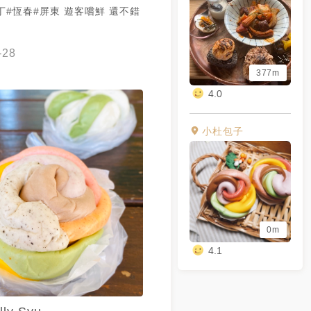
丁#恆春#屏東 遊客嚐鮮 還不錯
-28
377m
4.0
小杜包子
0m
4.1