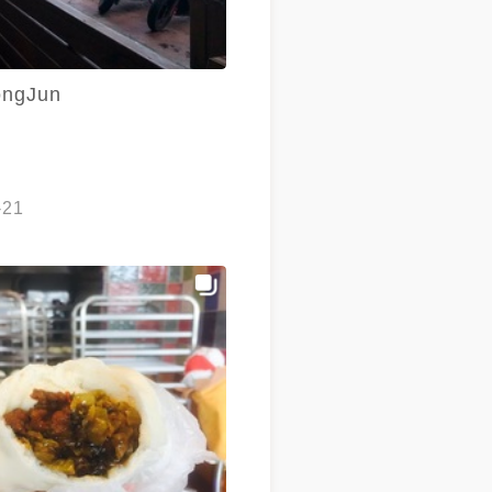
ngJun
-21