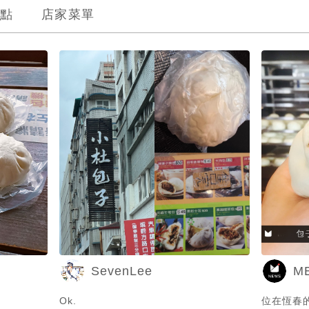
點
店家菜單
SevenLee
M
Ok.
位在恆春的