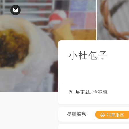
小杜包子
屏東縣, 恆春鎮
餐廳服務
叫車服務