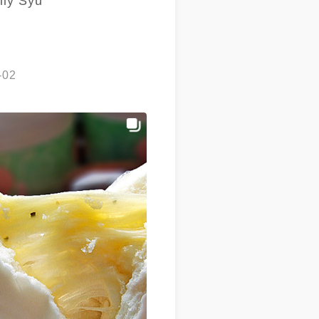
lly Syu
-02