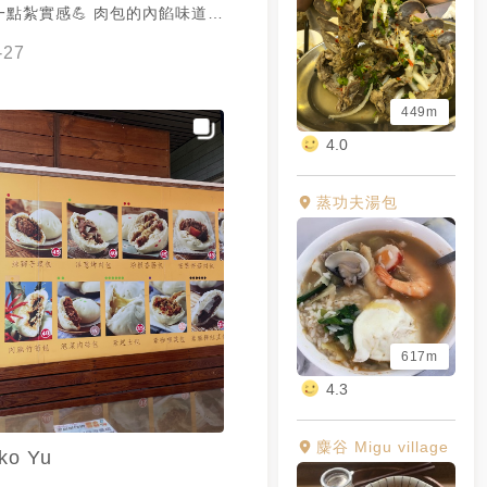
點紮實感💪 肉包的內餡味道不
的清爽😋 謝謝 @💫提拉
-27
供美照🧡
449m
4.0
蒸功夫湯包
617m
4.3
麋谷 Migu village
ko Yu