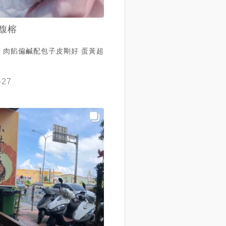
馥榕
，肉餡偏鹹配包子皮剛好 蛋黃超
-27