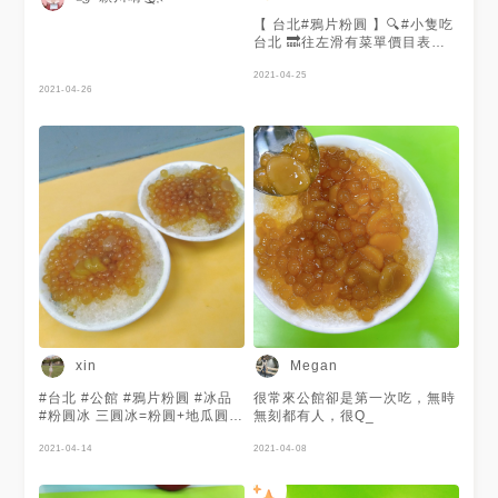
【 台北#鴉片粉圓 】🔍#小隻吃
台北 🔜往左滑有菜單價目表
🔸#檸檬愛玉粉圓 💰50元 愛玉
很天然，檸檬也很夠味～ 檸檬
2021-04-25
2021-04-26
愛玉再加上粉圓酸甜滋味❤️ 整
體真的超清爽的！👍 一口接一
口，飯後甜點必備啊！ - 📍 鴉
片粉圓 🗺 台北市中正區羅斯福
路四段52巷16弄4號 ⏰
AM12:00-PM23:30 📞 02
2369 3959 - #taiwanfood
#taiwaneat #taiwan #yummy
#ifoodie #susu流口水
#taiwannicefood
#menutaiwan #4foodie
#yummyday #popyummy
#foody_tw #foody吃貨 #台北
#台北美食 #公館 #公館美食 #
公館必吃 #必吃美食 #美食 #必
吃 #吃貨 #甜點
xin
Megan
#台北 #公館 #鴉片粉圓 #冰品
很常來公館卻是第一次吃，無時
#粉圓冰 三圓冰=粉圓+地瓜圓
無刻都有人，很Q_
+芋圓
2021-04-14
2021-04-08