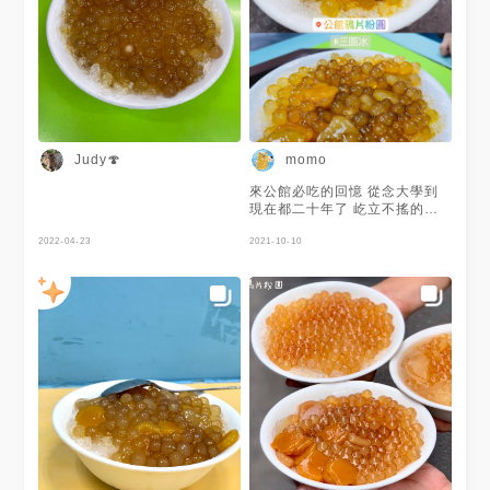
公館美食 #公館
Judy🍄
momo
來公館必吃的回憶 從念大學到
現在都二十年了 屹立不搖的店
家 我都吃半糖招牌加紅豆哪款
2022-04-23
這是我老公女兒吃的不加紅豆
2021-10-10
因為我很飽所以沒吃 來這邊一
定要連個隔壁的一起吃 麻辣鴨
血臭豆腐必吃👍