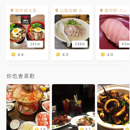
初牛炭火直燒丼飯專賣店 公館店
山嵐拉麵 公館店
壽司郎 スシロー SUSHIRO 台北公館店
161m
238m
63m
4.4
4.3
4.0
你也會喜歡
3.9
4.2