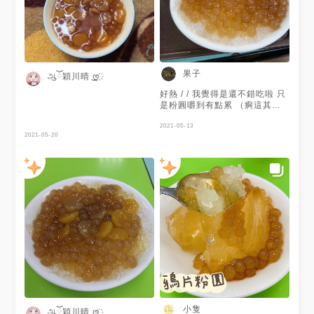
果子
ஆོ穎川晴 ͜ღ҉
好熱 / / 我覺得是還不錯吃啦 只
是粉圓嚼到有點累 （痾這其實
我自己的問題啦ㄏㄏ） 但天氣
太熱冰一下就融化ㄌ嗚嗚
2021-05-13
2021-05-20
小隻
ஆོ穎川晴 ͜ღ҉