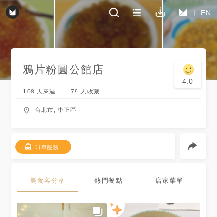
EN
鴉片粉圓
公館店
4.0
108
人來過
79
人收藏
台北市, 中正區
叫車服務
美食客分享
熱門餐點
店家菜單