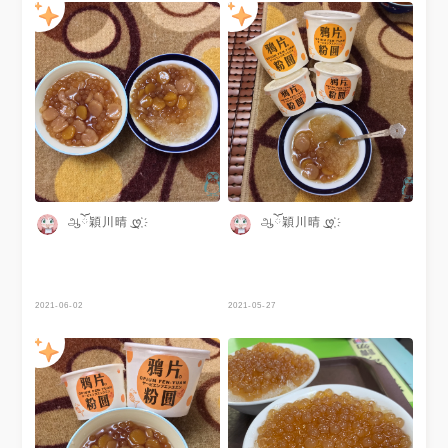
是一家每次經過都會想至少來一
適中，醬汁甜而不膩。 （以上
還有三圓冰也很推薦😋 地瓜
碗的冰店😍😍 - 分類🔍：#吃得
評論為個人意見，可能出現偏差
圓、芋圓與粉圓三種口味甜甜的
保寶飽in台北 - #鴉片粉圓 #台
值，故僅供參考）
吃不膩😍 謝謝 @果子 提供美照
北冰品 #新北小吃 #公館美食 #
🧡
台北小吃 #台北宵夜 #板橋美食
#台北美食 #台北必吃 #手機食
先 #公館夜市 #台灣美食 #台北
美食地圖 #台北銅板美食 #中正
區美食 #中正美食 # #銅板美食
#taiwanfood #taipeifood #公
館小吃 #台北美食推薦 #台北好
吃 #公館夜市美食 #台大美食 #
雙北小吃 #淡水美食
ஆོ穎川晴 ͜ღ҉
ஆོ穎川晴 ͜ღ҉
2021-06-02
2021-05-27