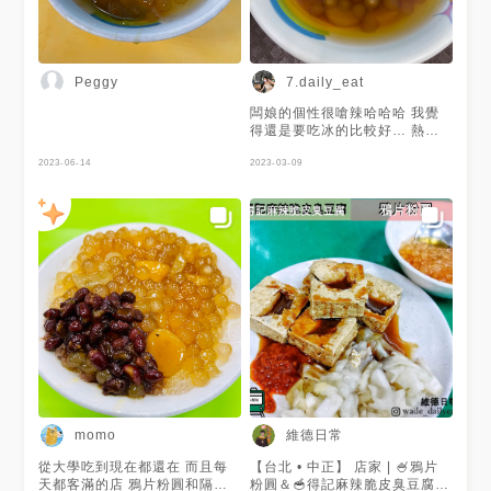
Peggy
7.daily_eat
闆娘的個性很嗆辣哈哈哈 我覺
得還是要吃冰的比較好… 熱的
看起來份量比較少 粉圓的部分
2023-06-14
造型很特別 但口感就中規中矩
2023-03-09
了🥵
維德日常
momo
從大學吃到現在都還在 而且每
【台北 • 中正】 店家 | 🍧鴉片
天都客滿的店 鴉片粉圓和隔壁
粉圓＆🥣得記麻辣脆皮臭豆腐