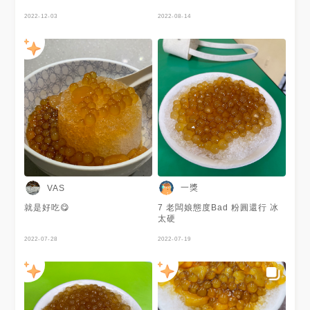
的麻辣鴨血、臭豆腐 真的是合
地址 | 📌100台北市中正區羅斯
起來生意超好的店面 全部都客
2022-12-03
福路四段52巷16弄4號 電話 |
2022-08-14
滿啊！！ 綜合鴉片粉圓已經漲
☎️(02)23693959＆
價5元 現在是一碗55元
☎️(02)23649616 🌕🌕🌕🌕🌑 1️⃣
鴉片粉圓 $55 公館必吃的鴉片
粉圓 甜度不高剛剛好 介於微糖
到半糖中間
———————————— 🌕🌕
🌕🌗 2️⃣脆皮臭豆腐 $70 這個小
編覺得還好 可能有名的是麻辣
臭豆腐 一份五塊豆腐 可能還是
不夠大塊的關係 所以邊邊不是
酥的 是硬的 刮爆口腔的那種🤣
這家店是共用座位的 通常會點
一個鹹的一個甜的當成一個set
🔎更多美食 @wade_dailyeat
⬆️上一篇美食
一獎
VAS
https://www.instagram.com/p/ChH
igshid=YmMyMTA2M2Y= #維
就是好吃😋
7 老闆娘態度Bad 粉圓還行 冰
德吃台北 #鴉片粉圓 #粉圓冰 #
太硬
挫冰 #得記麻辣脆皮臭豆腐 #麻
辣臭豆腐 #脆皮臭豆腐 #手機先
2022-07-28
2022-07-19
吃 #手機先食 #taiwanesefood
#food #foodie #foodstagram
#yummyday #yummy
#popdaily #台灣美食 #台北美
食 #新北美食 #中正美食 #傳統
美食 #銅板美食 #中正區美食 #