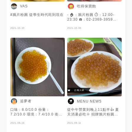
吃得保寶飽
VAS
#鴉片粉圓 從學生時代吃到現在
- 🏠：鴉片粉圓 ⏱：12:00-
23:30 ☎️：02-2369-3959
📬：台北市中正區羅斯福路四
2021-10-10
段52巷16弄4號 🚇：捷運公館
2021-10-06
站 （台北大同；新北板橋、樹
林、新店、淡水、中和；新竹東
區也有分店） - ✏️先稱讚這家店
名副其實！因為如同鴉片一樣一
吃會上癮😍😍當天我跟友人每人
都吃了2碗，甚至還想再吃可見
其可怕的魅力～ - 🔶鴉片粉圓
NT$：50 🌕🌕🌕🌕🌘 （4.3/5）
🔶三圓冰 NT$：50 🌕🌕🌕🌕🌘
（4.3/5） 🔶檸檬愛玉粉圓
NT$：50 🌕🌕🌕🌕🌘 （4.3/5）
粉圓本身帶有一點甜度，吃起來
相當Q彈 配上下層清爽的清冰非
常消暑👍🏻👍🏻 檸檬愛玉粉圓也很
推！天然的酸度更添沁涼感！
追夢者
MENU NEWS
整體吃完後完全意猶未盡，太過
癮😍😍 內心的小惡魔都會蠱惑
口味：8.0/10.0 份量：
從中午營業到晚上11點半👍 夏
再買一碗來吃 - 🔶裝潢環境 🌕🌕
7.2/10.0 環境：7.4/10.0 衛
天消暑必吃🌞 招牌鴉片粉圓就
🌕🌘🌑 （3.1/5） 生意超級好不
生：7.2/10.0 速度：8.6/10.0
是古早味粉圓冰啦✨ QQ的粉圓
管哪個時候都坐無虛席 翻桌率
性價：7.3/10.0 綜合：
2021-09-18
淋上糖水搭配剉冰超清爽😚 不
2021-09-11
很快也是附近台大學生的愛店！
7.7/10.0 粉圓自帶甜味，嚼勁
想吃冰的話也可以做成甜湯哦🥰