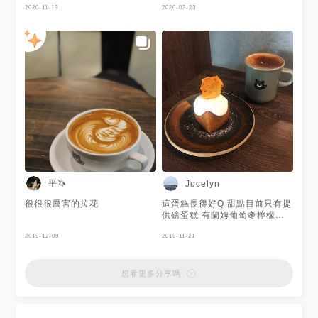
克乳酪蛋糕 $150 ☕️ 拿鐵 $140
2020-11-19
加雪菲真的太讓我喜歡了 店裡
2020-03-23
☕️ 濃縮可樂 $120 - 生巧克力乳
環境也很好，簡約設計 喜歡這
酪蛋糕有加覆盆子果醬 不甜膩
家咖啡廳❤️ 蛋糕也很好吃唷！
熱拿鐵與巴斯克乳酪蛋糕都在水
準之上 Espresso+coke味道很
搭 尾韻帶著咖啡的酸氣🥺 以台
北市來說，這家價格算是蠻親民
就連平常不喝咖啡的我 都蠻喜
歡這間咖啡廳✨
平🦄
Jocelyn
很很很厲害的拉花
這蛋糕長得好Q 甜點目前只有提
供磅蛋糕 有蘭姆葡萄🍇檸檬🍋
巧克力🍫抹茶🍵香蕉核桃🍌～很
2019-12-09
多種口味 - 蘭姆葡萄蛋糕體有著
2019-11-21
淡淡的酒味 裡面藏有葡萄乾🍇
搭配著奶油一起吃比較不會乾😋
上面那塊是焦糖脆餅 在來之前
想看更多分享嗎
就一直聽說這裡的咖啡很厲害👍🏻
於是幾乎不喝咖啡的我也點了咖
啡來喝喝看～ 喝起來很順口滿
好喝的 喜歡咖啡的人可以來試