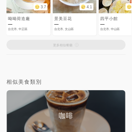
3.7
4.1
呦呦荷造廠
景美豆花
四平小館
台北市, 中正區
台北市, 文山區
台北市, 中山區
更多相似餐廳
相似美食類別
咖啡