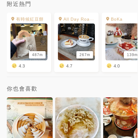
附近熱門
有時候紅豆餅
All Day Roasting Company
BoKa
487m
267m
139m
4.3
4.7
4.0
你也會喜歡