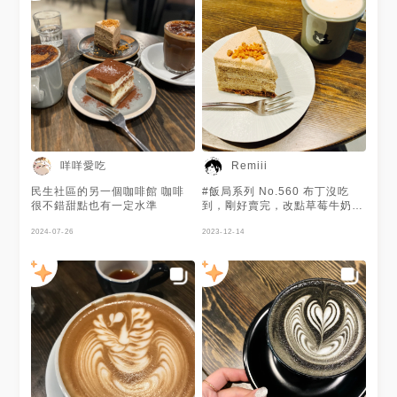
咩咩愛吃
Remiii
民生社區的另一個咖啡館 咖啡
#飯局系列 No.560 布丁沒吃
很不錯甜點也有一定水準
到，剛好賣完，改點草莓牛奶伯
爵茶來喝看看，意外蠻厲害的，
2024-07-26
因為沒有香精味！比較像是一般
2023-12-14
喝草莓牛奶的氣味，請店家幫我
做了溫的，喝起來剛剛好，但茶
味沒有很明顯。戚風蛋糕誤打誤
撞點來吃，它的焦糖榛果脆片讓
我好驚豔！焦化奶油搭上砂糖的
組合感，薄脆焦香濃郁！蛋糕體
鬆軟沒有滲水，但還是有些吸水
氣，潮濕的像是提拉米蘇的底
部，整體不影響太多，吃起來不
會太乾、鮮奶油也滑順不膩口，
茶香鮮明不衝突，咀嚼時氣味交