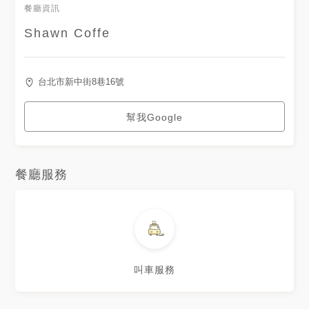
餐廳資訊
試☕️ 不喝咖啡的人這裡也有茶和
巧克力🍫
Shawn Coffe
台北市新中街8巷16號
幫我Google
餐廳服務
叫車服務