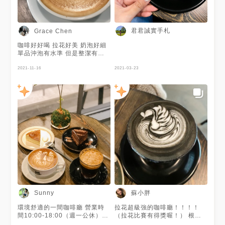
融有層次。
君君誠實手札
Grace Chen
咖啡好好喝 拉花好美 奶泡好細
單品沖泡有水準 但是整潔有待
加強
2021-11-16
2021-03-23
蘇小胖
Sunny
環境舒適的一間咖啡廳 營業時
拉花超級強的咖啡廳！！！！
間10:00-18:00（週一公休）
（拉花比賽有得獎喔！） 根本
🍰 生巧克力蛋糕 $150 🍰 巴斯
捨不得喝掉 而且他們的日曬耶