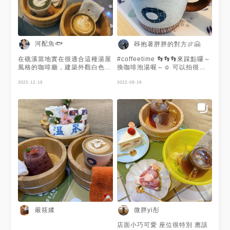
食#宜蘭旅遊#宜蘭咖啡廳#甜點
#宜蘭蛋糕 #礁溪美食#礁溪旅遊
#礁溪景點#礁溪咖啡廳#礁溪推
薦美食#咖啡廳#咖啡#蛋糕
河配魚🐟
🧸抱著胖胖的對方🍖🤗
在礁溪當地實在很適合這種湯屋
#coffeetime 👣👣👣來踩點囉～
風格的咖啡廳，建築外觀白色文
換咖啡泡湯喔～☺️ 可以拍很多
青，除了店內環境很像日式澡堂
的照片呢～📸 可惜沒有喝到想
之外，連送上的餐點也用泡湯木
2022-12-19
喝的柚系列咖啡😅殘念… #炭治
2022-09-19
盆裝，旁邊附毛巾，很用心。座
郎 #拿鐵 #冷萃浴咖啡 #白葡萄
位區角落平台因應聖誕節，佈置
戚風蛋糕 #furo #furocafe
了聖誕小物，很可愛，也很適合
#cafe #coffeehouse
拍照。老闆和店員服務親切。
#coffeelovers #宜蘭咖啡廳 #
點了焙茶拿鐵、炭治郎拿鐵及原
宜蘭甜點 #宜蘭礁溪 #礁溪
味肉桂捲，焙茶拿鐵的茶香濃
郁；炭治郎拿鐵就是竹炭拿鐵，
竹炭味也滿重的；肉桂捲有三種
口味及兩種醬可挑選，選擇了焦
糖海鹽，淋醬處濕潤好吃，肉桂
味很香。 📝店名：咖啡浴
FURO CAFE 📍地址：宜蘭縣
礁溪鄉德陽街3號 ☎️電話：03
988 8056 ⏱營業時間：10:00-
17:00(週二、週三公休)
嚴筱媃
微胖yi彤
店面小巧可愛 座位很特別 應該