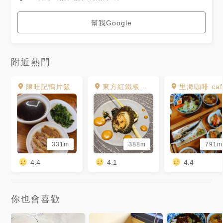
幫我Google
附近熱門
陳旺記鴨片飯
東方紅鐵板創意料理
里海咖啡 caf
331m
388m
791m
4.4
4.1
4.4
你也會喜歡