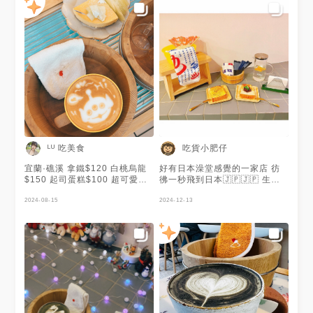
ᴸᵁ 吃美食
吃貨小肥仔
宜蘭·礁溪 拿鐵$120 白桃烏龍
好有日本澡堂感覺的一家店 彷
$150 起司蛋糕$100 超可愛的
彿一秒飛到日本🇯🇵🇯🇵 生吐
咖啡廳 佈置浴場的風格，還有
司還不錯吃 但價錢有點貴😂 #
一些日本造景 飲料會裝在木盆
2024-08-15
礁溪美食
2024-12-13
裡好特別 咖啡跟蛋糕🍰都很好
吃，CP值很高 老闆態度也很
好，會詢問是否要幫忙拍照 來
礁溪玩可以把這邊排進行程 ✎
店家資訊 - - - - - - - - - - - - ▪️#
咖啡浴 FURO CAFE 📍宜蘭縣
礁溪鄉德陽街3號 ⏰10:00-
18:00 🚷周二.周三 #宜蘭推薦#
宜蘭景點#宜蘭下午茶#宜蘭美