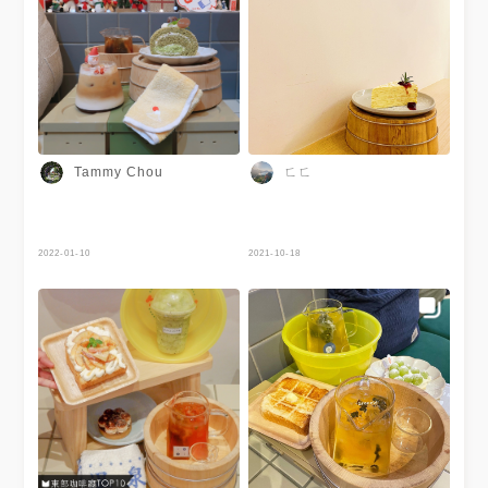
總統奶油 #礁溪 #礁溪鄉 #礁溪
美食 #礁溪景點 #礁溪咖啡廳 #
宜蘭 #宜蘭美食 #宜蘭美食推薦
#台灣 #台灣美食 #相機食先 #
相機先食 #yilan #yilanfood
#yilanfoodie #taiwan
#taiwanfood #taiwanfoodie
ㄈㄈ
Tammy Chou
2022-01-10
2021-10-18