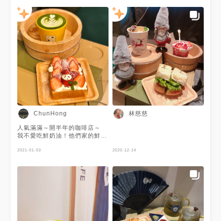
@furocafejx #宜蘭#宜蘭咖啡#
路易公爵 $130 ❷ 瞬凍果實冰
宜蘭咖啡廳#礁溪咖啡廳#礁溪
沙 $130 ❸ 焦糖艾波吐司 $90
咖啡#咖啡#cafe#coffee#咖啡
❹ 提拉米蘇塔 $120 當天點的
浴
都好棒，最喜歡裝著飲料的小湯
桶上桌，剛泡完享受這種更有氣
氛♨️而裝著的路易公爵是日本來
的伯爵茶，清爽的口感好好喝
（LUPICIA特選茶，下次遇到要
買茶包） 咖啡浴的一大特色就
是有生吐司可以吃🙌🏻點了當天
剛好有的蘋果口味，擺盤頗美，
叉子一下去的時候就感受到生吐
司的柔軟，吃起來是保水度很高
的那種，好好吃😋可惜當天沒遇
到草莓版本🥲
林慈慈
ChunHong
————————————————
#誠實吃甜 #誠實在宜蘭
人氣滿滿～開半年的咖啡店～
————————————————
我不愛吃鮮奶油！他們家的鮮奶
🗿 @furocafejx 📍 宜蘭市礁溪
油真的好好吃～推👍🏻 再多的鮮
鄉德陽街3號 ⏱ 11:00-19:00
奶油我都可以吃完～ 沒有一種
2021-01-03
2020-12-14
週二&週三公休
鮮奶油油膩的味道！
————————————————
#礁溪美食 #礁溪甜點 #礁溪咖
啡廳 #礁溪 #宜蘭美食 #礁溪溫
泉 #溫泉 #生吐司