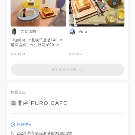
美食湯圓
Vera
🛁咖啡浴 📌札幌千層💰140 📌
起司協奏手作生吐司💰90 📌開
心果拿鐵💰130 🏠宜蘭縣礁溪
鄉德陽街3號 #宜蘭礁溪#咖啡#
2020-12-25
2020-12-11
下午茶#日式風格
想看更多分享嗎
餐廳資訊
咖啡浴 FURO CAFE
休息中
262台灣宜蘭縣礁溪鄉德陽街3號