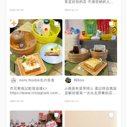
算是好拍的店 不過容納的人數
很少 甜點還不錯吃
2022-04-24
2022-02-27
neru.foodie丸の良食
阿boo
📒完整食記歡迎追蹤👉
⚠️後面有菜單唷⚠️ 還記得這應該
https://www.instagram.com/neru.foodie
是解封後第一次出去用餐的店🥲
🍭雙北美食地圖正式上線👉
希望不要再來一次，我悶超久🤣
https://goo.gl/maps/jdtSUNJEUgLjtyUA9
2022-02-14
終於吃到好吃的吐司還有好吃的
2022-01-17
🍵持續更新中～地標點入查看完
奶油😍走之前還又買了一條吐司
整部落格 🍰建議使用Chrome瀏
🍞❤️btw #梅酒咖啡 很有特色！
覽器或是電腦觀看 - 🏷 #台北美
- 📍梅酒咖啡 💰130 📍總統奶油
食 #新北美食 #nerufoodie
生吐司 💰50 #咖啡浴 #咖啡浴
furocafe #furocafe #生吐司 #