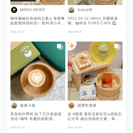
MENU NEWS
GraceW
咖啡廳融合泡湯的元素♨️ 每樣餐
2021.04.12 (Mon) 宜蘭礁溪
點都變得很特別✨ 飲料用小木桶
鄉。咖啡浴 FURO CAFE 1️⃣ 手
裝著上桌👀 裡頭的路易公爵清
作生土司-總統奶油 NTD 50 2️⃣
爽好喝😚 柔軟濕潤的生吐司也
2021-10-17
巨峰葡萄 NTD 130 3️⃣ 白桃烏
2021-08-20
是必吃🍞 蘋果口味有著滿滿蘋
龍 NTD 130 4️⃣ 葡萄塔 NTD?
果香🍎 搭配卡士達甜而不膩呀
吐司和茶品都很不錯 茶香竟然
🥰 謝謝 @誠實吃貨家 提供美照
有葡萄和桃子的味道 座位區在
🧡
二樓 Sake就一直走來走去 很忙
😑 #葛蕾絲吃宜蘭 #葛蕾絲遊咖
啡廳
破產小姐
誠實吃貨家
美美的外帶杯 給了它許多版面
在 #礁溪 還有這家好店♨️差點忘
泡浴+咖啡 有趣的搭配感。 📍
記分享 融合泡湯的元素，每樣
咖啡浴 🏠宜蘭縣礁溪鄉德陽街3
餐點都變得好不一樣 店員也都
號 ⏰11:00-17:00 🈲️週三
2021-07-12
穿的好好看😃我在日本吧🤣 ❶
2021-02-03