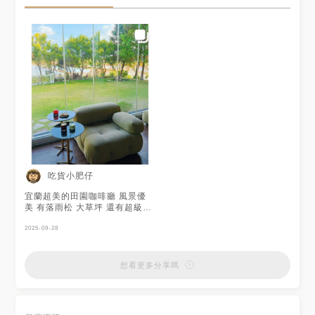
吃貨小肥仔
宜蘭超美的田園咖啡廳 風景優
美 有落雨松 大草坪 還有超級可
愛的鴨子 坐在這欣賞 非常愜意
☺️☺️ 黑醋栗薄荷氣泡飲 飲料偏
2025-09-28
小杯 但味道濃郁 蠻好喝的👍👍
‼️ 低消 NT160 (不限品項) ‼️內
用限120分鐘 #五結美食
想看更多分享嗎