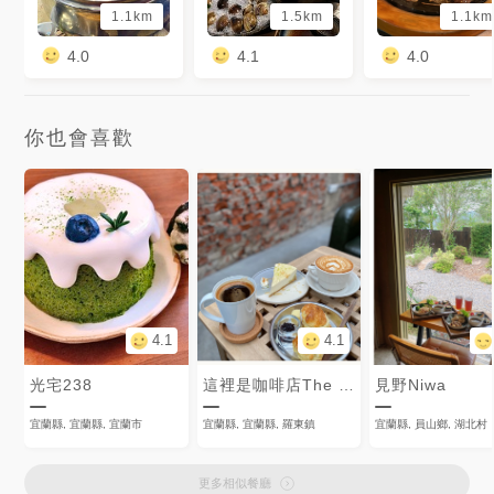
1.1km
1.5km
1.1km
4.0
4.1
4.0
你也會喜歡
4.1
4.1
光宅238
這裡是咖啡店The place
見野Niwa
宜蘭縣, 宜蘭縣, 宜蘭市
宜蘭縣, 宜蘭縣, 羅東鎮
宜蘭縣, 員山鄉, 湖北村
更多相似餐廳