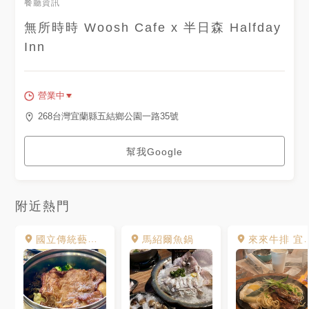
餐廳資訊
無所時時 Woosh Cafe x 半日森 Halfday
Inn
營業中
268台灣宜蘭縣五結鄉公園一路35號
幫我Google
附近熱門
國立傳統藝術中心
馬紹爾魚鍋
來來牛排 宜蘭店