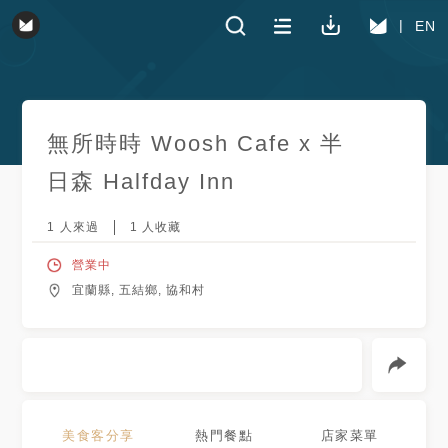
EN
無所時時 Woosh Cafe x 半
日森 Halfday Inn
1
人來過
1
人收藏
營業中
宜蘭縣, 五結鄉, 協和村
美食客分享
熱門餐點
店家菜單