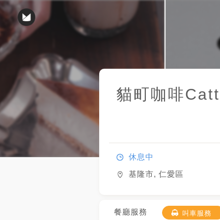
貓町咖啡Cattow
休息中
基隆市, 仁愛區
餐廳服務
叫車服務