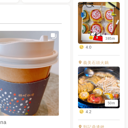
385m
4.0
義美石頭火鍋
50m
4.2
na
刑記鼎邊銼