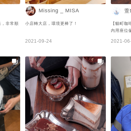
Missing _ MISA
焙，非常順
小店轉大店，環境更棒了！
【貓町咖啡
內用座位
斜對面就是
2021-09-24
2021-06
夠可愛🐈 🌟 
🌟 🌟 
焦糖稍微甜
🔷️#提拉
我們那天拿
比例高 奶
香🥃 是好
茶(M)💲6
…………
📍: 基隆
(02)242
8:00~19
50元/人 🛎