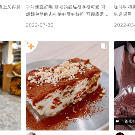
晚上又再見
手沖便宜好喝 店裡的貓貓很乖很可愛 可
咖啡味和
頌麵包體的肉桂捲好酥好好吃 可麗露還行
味道過重
比司吉也好好吃😋
2022-07-30
2022-03