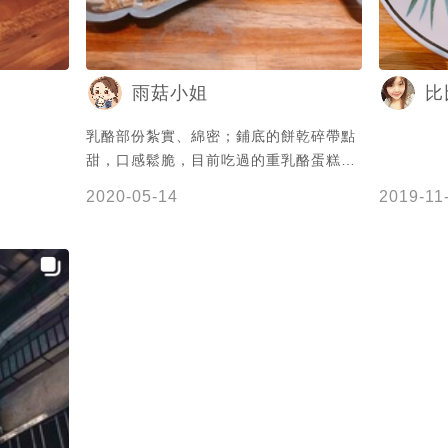
好 ⠀⠀⠀⠀⠀⠀⠀⠀⠀⠀⠀ 起司蛋糕有清爽的
檸檬香氣，餅乾底扎實偏向濕潤，焦糖布
丁有些Q彈，焦糖有些甜，提拉米蘇份量
雨菇小姐
比
很大，價格便宜，奶香味十足，不過會有
些膩口，灑得滿滿的可可粉，後段的可可
乳酪部份紮實、綿密；鋪底的餅乾碎帶點
味很重XD ⠀⠀⠀⠀⠀⠀⠀⠀⠀⠀⠀
甜，口感鬆脆，目前吃過的重乳酪蛋糕是
——————————————— ⚐ 基
在前幾名的 👍👍👍
隆市仁愛區愛二路54巷12號 ☏ 02-
2020-05-14
2019-11
2427-2300 (無提供訂位) ☼ 08:00-
19:00 (週日公休)
—————————————— #jian愛
吃美食 #jian吃基隆 #jian吃咖啡廳 .​ .​ .​
⠀⠀⠀⠀⠀⠀⠀⠀⠀⠀⠀⠀​ ©2018 jian.food 版
權所有 #taipeifood #coffeeshop
#coffee #taipei #keelung # tiramisu #
基隆美食 #基隆咖啡 #基隆咖啡廳 #基隆
車站 #基隆甜點 #台北美食 #台北甜點 #
起司蛋糕 #提拉米蘇 #貓町咖啡