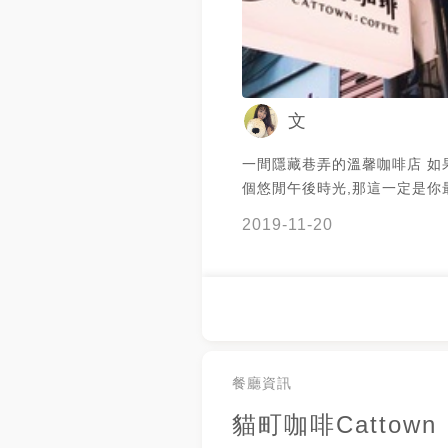
文
一間隱藏巷弄的溫馨咖啡店 如
個悠閒午後時光,那這一定是你
擇！ 店內的咖啡很好喝 還有特色基隆在
2019-11-20
地吉古拉所製作而成的究好豬吉古
有可愛的店貓🐾
餐廳資訊
貓町咖啡Cattown : 