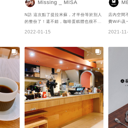
Missing _ MISA
M
N訪 這次點了提拉米蘇，才半份等於別人
店內空間不
的整份了！還不錯，咖啡蛋糕體也很不錯
費WiFi
馬斯卡彭也不會太甜，上面餅乾屑也很好
擁有SCA
2022-01-15
2021-11
吃😆
喝到來自老
啡豆品質要
@𝕁𝕀