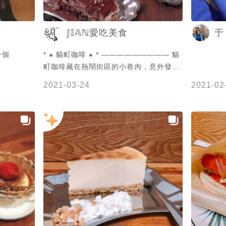
食 #基隆
廳 #貓町咖啡
𝕁𝕀𝔸ℕ愛吃美食
于
一個
* ⁕ 貓町咖啡 ⁕ * —————————​ 貓
町咖啡藏在熱鬧街區的小巷內，意外發現
金派就在旁邊，每次看基隆的甜點文都看
2021-03-24
2021-02
@leuj0217 ⠀⠀⠀⠀⠀⠀⠀⠀⠀⠀⠀​ 在跟
@arielt0730 討論行程的時候，無條件把
貓咪咖啡排第一，金派門口的貓也超口
愛，整間咖啡廳小小的，雖然這次都沒有
點到招牌好可惜，這次吃的甜點比較無感
一些 ⠀⠀⠀⠀⠀⠀⠀⠀⠀⠀⠀​ 𖤣𖥧𖥣提拉米蘇歐蕾
$75 𖤣𖥧𖥣法國純黑可可 $80 𖤣𖥧𖥣熟成濃厚
起司蛋糕 $120 𖤣𖥧𖥣提拉米蘇(半份) $70
𖤣𖥧𖥣焦糖布丁 $80 ⠀⠀⠀⠀⠀⠀⠀⠀⠀⠀⠀​ 貓町
的飲料好好喝！單純濃郁的可可香，有些
苦但是很順口，提拉米蘇歐蕾我覺得有點
甜，我通常不加糖，對一般人來說應該還