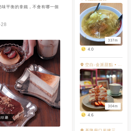
奶味平衡的拿鐵，不會有哪一個
-28
337m
4.0
空白-金派甜點 • 24N4X服飾
304m
4.6
基隆廟口炭烤三明治