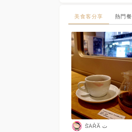
美食客分享
熱門餐
S̆̈ȦR̽Aͦ ​ت