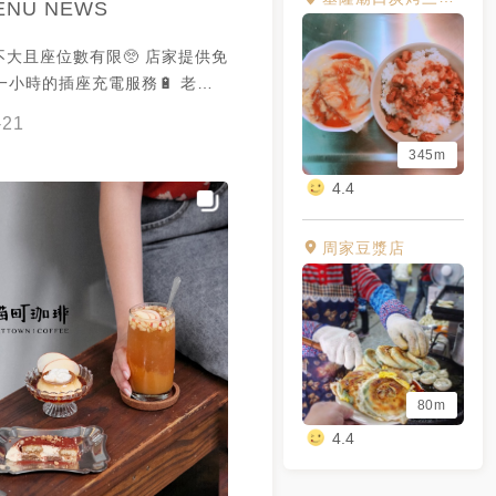
ENU NEWS
大且座位數有限🥺 店家提供免
及一小時的插座充電服務🔋 老闆
國際咖啡師證照😯 在這裡可以
-21
闆專業推薦的精品咖啡☕️ 對咖
345m
求的饕客可別錯過啦🤩 謝謝
4.4
ℕ愛吃美食 提供美照🧡
周家豆漿店
80m
4.4