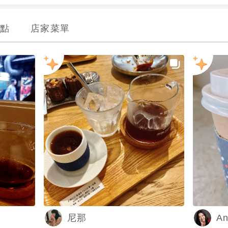
點
店家菜單
An
尼那