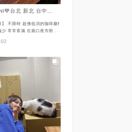
萱Ni💙台北 新北 台中美食
】 不限時 超佛低消的咖啡廳❗️
偏少 常常客滿 在廟口夜市附近
金派甜點🍰 還有一隻貓咪 有
-02
🌟 🌟 🌟 🌟 🌟 🌟 🌟 🌟 🌟
️#焦糖布丁 💲80 滑嫩的布丁🍮
了些 吃起來一般般這樣😂 -
米蘇(半份)💲70 有賣一份或半份
到的份量有點小😢 馬斯卡彭
味算重 口感非常濕潤 有淡淡酒
吃的提拉米蘇💕 - 🔷️桃蜜香蘋
0
……………………………………………………
市仁愛區愛二路54巷12號 📞:
7-2300 ⏱:週一~週五
:00 週六10:00~19:00 💰:低消
:無服務費 ⏳:無限時 #基隆美