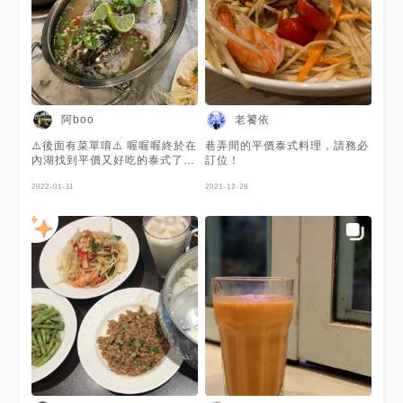
阿boo
老饕依
⚠️後面有菜單唷⚠️ 喔喔喔終於在
巷弄間的平價泰式料理，請務必
內湖找到平價又好吃的泰式了😍
訂位！
而且環境也好乾淨好舒服！ 建
議大家要先訂位或是可以先來候
2022-01-11
2021-12-28
位去737逛逛再回來吃唷～～ #
港墘 #港墘美食 #港墘站 #港墘
站美食 #737巷美食 #內湖 #內
湖美食 #內湖區 #內湖區美食
#pming泰式廚坊 #泰式 #泰式
料理 #檸檬魚 #椒麻雞 #月亮蝦
餅 #台北 #台北美食 #台北美食
推薦 #台灣 #台灣美食 #相機食
先 #相機先食 #taipei
#taipeifood #taipeifoodie
#taiwan #taiwanfood
#taiwanfoodie