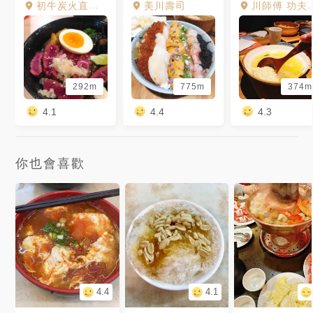
初牛炭火直燒丼飯專賣店 內湖店
美川壽司
川師傅 功夫麵舖 內湖店
292m
775m
374m
4.1
4.4
4.3
你也會喜歡
4.4
4.1