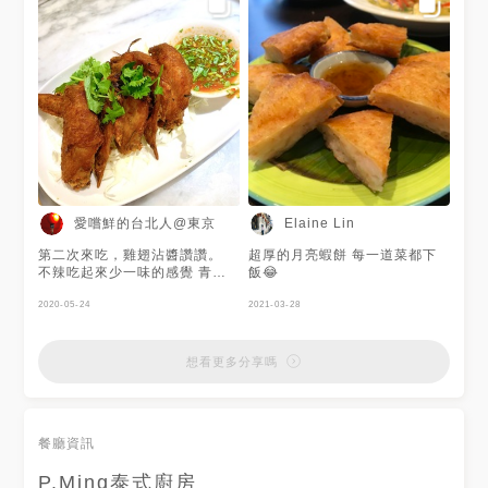
愛嚐鮮的台北人@東京
Elaine Lin
第二次來吃，雞翅沾醬讚讚。
超厚的月亮蝦餅 每一道菜都下
不辣吃起來少一味的感覺 青木
飯😂
瓜沙拉酸的夠味，蝦子很鮮甜
綠咖哩有椰奶香，偏甜，但覺得
2020-05-24
2021-03-28
料不夠多 椒麻豆腐切得很小
塊，酥脆但覺得太小塊，不好
夾，口感不足😂 整體來說，可
想看更多分享嗎
能下次還是點小辣好了😂
餐廳資訊
P.Ming泰式廚房