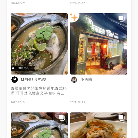
2024-02-25
座 還有人候位 高人氣👍👍👍 實
2022-09-17
在是便宜實在又好吃 內用座位
氣氛美燈光佳居然還不用服務費
要不是帶嫩嬰去外面很麻煩 也
不用次次都外帶了～
小勇陳
MENU NEWS
泰國華僑老闆販售的道地泰式料
理🇹🇭 菜色豐富又平價✨ 有單
點的品項、也有搭配好的套餐🍴
很適合三五好友聚餐👬 建議要
2022-06-24
2022-06-23
提前訂位☑️ 才不會因客滿而撲空
😌 謝謝 @阿boo 提供美照🧡