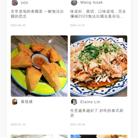
juju
Wang Issak
非常道地的泰國菜 一解無法出
味道好、親切、口味道地，完全
國的思念
彌補2020無法出國去曼谷玩的
遺憾，鱸魚才快300很超值推
2021-04-20
推。
2020-12-27
嚴筱媃
Elaine Lin
生意越來越好了 好吃的泰式廚
房
2020-07-13
2021-03-28