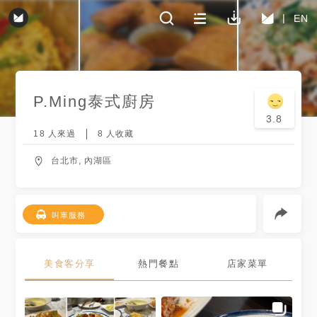
EN
P.Ming泰式廚房
3.8
18
人來過
8
人收藏
台北市, 內湖區
叫車服務
美食客分享
熱門餐點
店家菜單