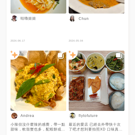
咕嚕娃娃
Chun
2024-06-17
2024-05-04
Andrea
flytofuture
小辣但沒什麼辣的感覺，帶一點
最近的愛店 已經去外帶快十次
甜味，軟殼蟹也多，配蝦餅或白
了吧才想到要拍照XD 口味真的
飯都適合
不錯 每次去拿外帶內用都是滿