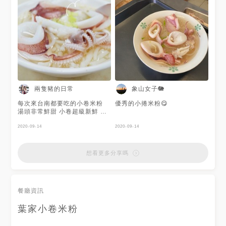
兩隻豬的日常
象山女子🐘
每次來台南都要吃的小卷米粉
優秀的小捲米粉😋
湯頭非常鮮甜 小卷超級新鮮 真
的好好吃😋
2020-09-14
2020-09-14
想看更多分享嗎
餐廳資訊
葉家小卷米粉