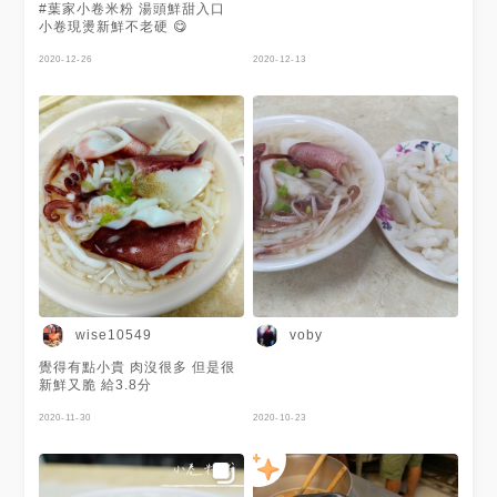
#葉家小卷米粉 湯頭鮮甜入口
小卷現燙新鮮不老硬 😋
2020-12-26
2020-12-13
wise10549
voby
覺得有點小貴 肉沒很多 但是很
新鮮又脆 給3.8分
2020-11-30
2020-10-23