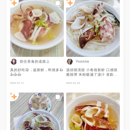
前往美食的道路上
Yvonne
真的好吃😋，超新鮮，料很多👍
湯頭很清甜 小卷很新鮮 口感很
👍👍👍
脆很彈 米粉吸滿了湯汁 喜歡吃
辣的可以沾辣醬又不一樣的風味
2024-07-17
唷～ 很專一的店家只賣小卷 內
2023-01-03
用環境很乾淨有冷氣（值得讚賞
😜） ⭐️前陣子看到新聞說老闆打
算休養一陣子，所以我們就等老
闆回歸的那天吧～