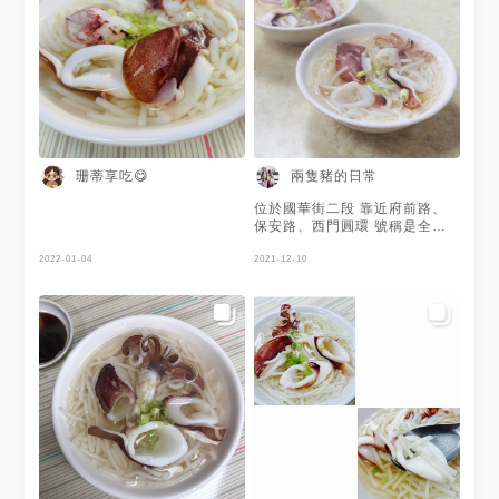
珊蒂享吃😋
兩隻豬的日常
位於國華街二段 靠近府前路、
保安路、西門圓環 號稱是全台
最早第一家小卷米粉 於西元
2022-01-04
1935年由葉水龍創業 於老台南
2021-12-10
口中的大菜市 現已交由第三代
葉天順及媳婦凃金鳳接手 可以
選擇內用或是外帶 外帶是直接
在門口排隊 老闆娘會將湯頭和
米粉分開包 而內用座位約可容
納22-26人 葉家小捲米粉的小卷
使用的是遠洋急速冷凍的中卷
冰鎮過後再下鍋川燙一下 老闆
娘會先將米粉跟高湯下鍋煮 然
後再把一碗一碗的小卷丟進去川
燙 他們家販賣 🥘小卷湯 🥘小券
米粉 🥘小卷蛋 桌上放有醬油與
甜辣醬 🥢小卷湯 超級喜歡他們