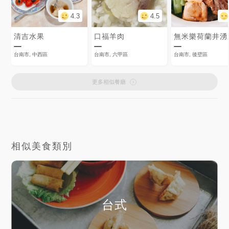
4.3
4.5
清吉水果
口福羊肉
台南市, 中西區
台南市, 六甲區
台南市, 後壁區
更多相似餐廳
相似美食類別
台式