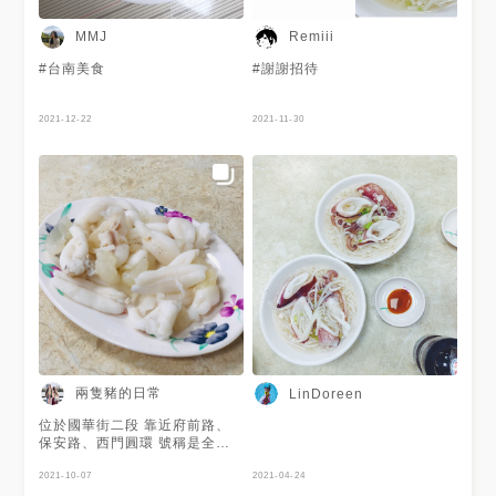
家的小捲湯 小卷每個都厚實飽
滿 口感Q彈帶有嚼勁 咀嚼時還
MMJ
Remiii
有鮮美甜味，非常好吃 湯頭十
分清甜 喝不會有負擔 🥢小卷米
#台南美食
#謝謝招待
粉 同樣厚實Q彈的小卷 湯頭依
舊鮮甜美味 沒有添加人工味精
或砂糖 是最原始自然的味道 選
2021-12-22
2021-11-30
用的是台南特有的粗米粉 以糙
米製成比較不會傷胃 帶有彈脆
的口感，吸附滿滿的小卷湯頭
搭配上胡椒、芹菜，香氣四溢
🥢小卷蛋 能夠吃到小捲蛋需要
一點運氣 帶有小卷的鮮甜香味
可以沾醬食用或是加進湯內 個
人沒有特別喜歡 整體而言 每次
到台南都要來吃葉家小卷米粉
室內座位有開放冷氣，用餐環境
還算舒適 相較於邱家小卷米
粉，我更愛葉家的口味 非常推
薦大家來到台南 一定要早起來
這裡用餐 #2021MENU聖誕禮
物換起來
兩隻豬的日常
LinDoreen
位於國華街二段 靠近府前路、
保安路、西門圓環 號稱是全台
最早第一家小卷米粉 於西元
1935年由葉水龍創業 於老台南
2021-10-07
2021-04-24