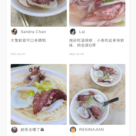
到台南都要來吃葉家小卷米粉
還是有另外加糖才調出來的味道
室內座位有開放冷氣，用餐環境
🤔不過味道還是非常好吃唷😋
還算舒適 相較於邱家小卷米
粉，我更愛葉家的口味 非常推
薦大家來到台南 一定要早起來
這裡用餐
Sandra Chan
Lai
大隻鮮甜可口有嚼勁
很好吃湯很鮮，小卷吃起來有鮮
味、肉也很Q彈
2021-02-07
2021-01-04
鎖骨去哪了👻
REGINAJIAN