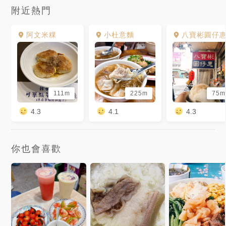
附近熱門
阿文米粿
小杜意麵
八寶彬圓仔
111m
225m
75m
4.3
4.1
4.3
你也會喜歡