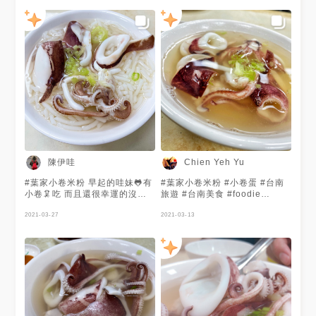
口中的大菜市 現已交由第三代
葉天順及媳婦凃金鳳接手 可以
選擇內用或是外帶 外帶是直接
在門口排隊 老闆娘會將湯頭和
米粉分開包 而內用座位約可容
納22-26人 葉家小捲米粉的小卷
使用的是遠洋急速冷凍的中卷
冰鎮過後再下鍋川燙一下 老闆
娘會先將米粉跟高湯下鍋煮 然
後再把一碗一碗的小卷丟進去川
燙 他們家販賣 🥘小卷湯 🥘小券
米粉 🥘小卷蛋 桌上放有醬油與
甜辣醬 🥢小卷湯 超級喜歡他們
家的小捲湯 小卷每個都厚實飽
滿 口感Q彈帶有嚼勁 咀嚼時還
陳伊哇
Chien Yeh Yu
有鮮美甜味，非常好吃 湯頭十
分清甜 喝不會有負擔 🥢小卷米
#葉家小卷米粉 早起的哇妹🐸有
#葉家小卷米粉 #小卷蛋 #台南
粉 同樣厚實Q彈的小卷 湯頭依
小卷🦑吃 而且還很幸運的沒有
旅遊 #台南美食 #foodie
舊鮮甜美味 沒有添加人工味精
遇到排隊人潮 店裡只有賣一種
#foodporn #delish #Tainan
或砂糖 是最原始自然的味道 選
食物 所以非常適合有選擇障礙
2021-03-27
2021-03-13
用的是台南特有的粗米粉 以糙
的人來吃🤣 #小卷米粉 $100 店
米製成比較不會傷胃 帶有彈脆
家先將煮熟的小卷塊放在冰塊中
的口感，吸附滿滿的小卷湯頭
來保持新鮮度，等客人點餐後再
搭配上胡椒、芹菜，香氣四溢
取出小卷塊放到一旁強強滾的米
🥢小卷蛋 能夠吃到小捲蛋需要
粉湯中熱一下再盛碗。小卷吃起
一點運氣 帶有小卷的鮮甜香味
來鮮脆Q彈，湯頭依然是台南獨
可以沾醬食用或是加進湯內 個
特的味道~甜甜甜😅讓人分不清
人沒有特別喜歡 整體而言 每次
究竟是新鮮小卷所帶來的甜味，