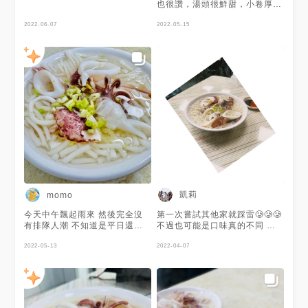
也很讚，湯頭很鮮甜，小卷厚實
Q彈。
2022-06-07
2022-05-15
凱莉
momo
今天中午飄起雨來 然後完全沒
第一次嘗試其他家就踩雷🥲🥲🥲
有排隊人潮 不知道是平日還是
不過也可能是口味真的不同 個
疫情影響 順利地吃到一碗清甜
人比較愛邱家（早期的）
的小卷米粉 邱家那棟大樓店家
2022-05-13
2022-04-07
都搬家了 對面的炸雞洋行也是
變化真大😄 110元其實蠻小碗
小卷三四塊