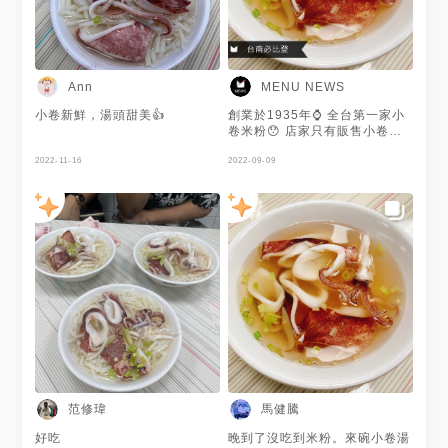
Ann
MENU NEWS
小卷新鮮，湯頭甜美👍
創業於1935年⌚️ 全台第一家小
卷米粉😯 店家只有販售小卷米
粉、小卷湯、小卷蛋⚠️ 小卷使
2022-11-16
用印尼的中卷🇮🇩 肉質新鮮彈
2022-09-09
嫩✨ 咬起來有勁且慢慢嚼會有一
股鮮甜的味道湧出😌 謝謝 @馬
健騰 提供美照🧡
范修瑋
馬健騰
好吃
晚到了沒吃到米粉。來碗小卷湯