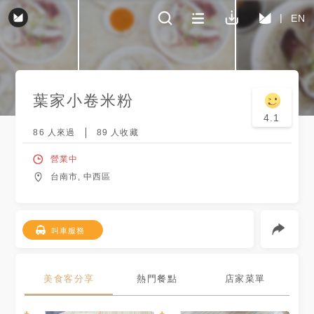
EN
葉家小卷米粉
4.1
86
人來過
89
人收藏
營業中
台南市, 中西區
叫車服務
美食客分享
熱門餐點
店家菜單