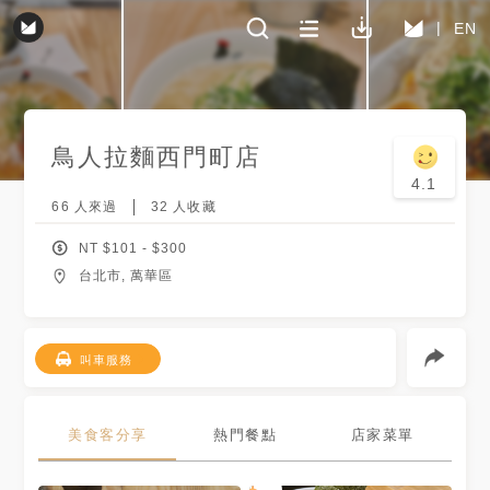
EN
鳥人拉麵
西門町店
4.1
66
人來過
32
人收藏
NT $
101
- $
300
台北市, 萬華區
叫車服務
美食客分享
熱門餐點
店家菜單