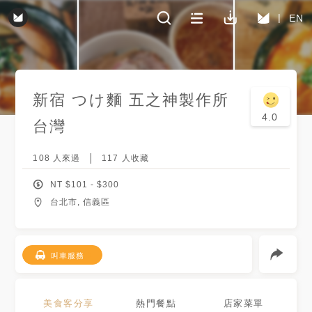
EN
新宿 つけ麵 五之神製作所
4.0
台灣
108
人來過
117
人收藏
NT $
101
- $
300
台北市, 信義區
叫車服務
美食客分享
熱門餐點
店家菜單