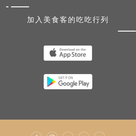
加入美食客的吃吃行列