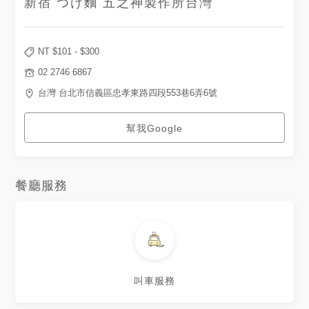
新宿 つけ麵 五之神製作所台灣
NT $
101
- $
300
02 2746 6867
台灣 台北市信義區忠孝東路四段553巷6弄6號
幫我Google
餐廳服務
叫車服務