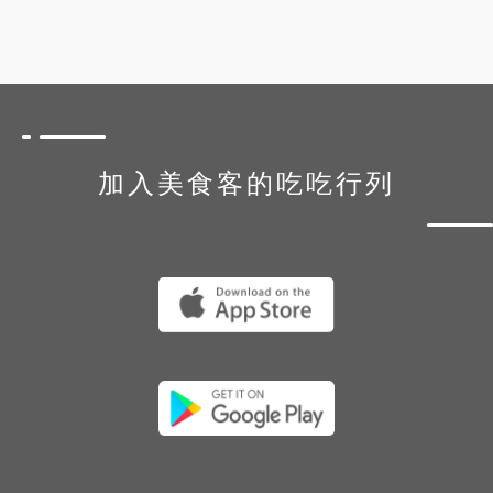
加入美食客的吃吃行列