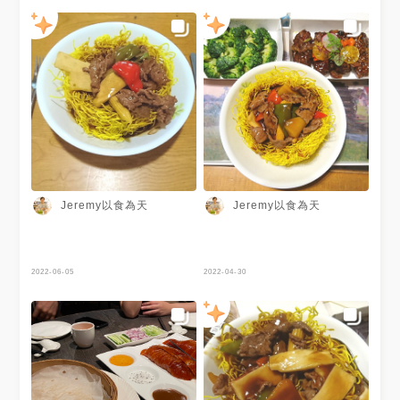
鮮好吃 雖然小點我還是更比較
喜歡名人坊的，但這些都已經是
中上水平，只是燒賣有些東倒西
歪🤣 #金銀炸兩腸粉 表皮Q彈，
油條酥脆，記得趁熱吃呦❤️ #酥
炸馬蹄條 餐後來點小點結束這
回合 這次是跟朋友聚餐才能一
起點到這麼多道菜，而且一個人
吃下來才幾百塊！超俗的啦 是
個可貴可便宜的餐廳，不管價位
吃起來都是非常盡興的呦:.ﾟヽ(*
´∀`)ヽﾉﾟ.:｡ 餐廳有一些預訂料
理，可先上網看菜單提早預訂❤️
﹌﹌﹌﹌﹌﹌﹌﹌﹌﹌﹌﹌﹌﹌
Jeremy以食為天
Jeremy以食為天
﹌ ☎️：07 536 2999 📍：高雄
市新興區林森一路165號3樓
⏰： 週一～週五：11:30-
14:00、17:30-21:00 週六～週
日：11:15-14:30、17:15-
2022-06-05
2022-04-30
21:00 . ﹌﹌﹌﹌﹌﹌﹌﹌﹌﹌
﹌﹌﹌﹌﹌ #高雄 #高雄美食 #
悅品中餐廳 #中餐廳 #聚餐 #午
餐吃什麼 #晚餐吃什麼 #港式飲
茶 #吃貨日記 #吃貨女孩 #美食
日記 #美食 #吃貨 #kaohsiung
#kaohsiungfood #popdaily
#hoteldua #popyummy高雄
#instagram #din高雄美食