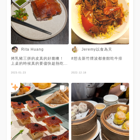
Jeremy以食為天
Rita Huang
烤乳豬三拼的皮真的好脆噢！
#想去新竹煙波都會館吃牛排
上桌的時候真的要儘快趁熱吃
又香又脆真的會忍不住一片接一
片 另外選了烤鴨和油雞 肉質都
2023-01-23
2022-12-18
滿軟嫩的 旁邊的醃蘿蔔真的很
入味又解膩 已經開始期待下次
了哈哈