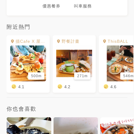
優惠餐券
叫車服務
附近熱門
描Cafe X 屋 Brunch
野餐計畫
ThisBALL
500m
271m
546m
4.1
4.2
4.6
你也會喜歡