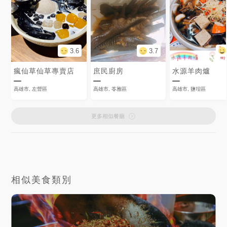
3.6
3.7
瘋仙草仙草專賣店
庶民廚房
水源羊肉爐
高雄市, 左營區
高雄市, 苓雅區
高雄市, 鹽埕區
更多相似餐廳
相似美食類別