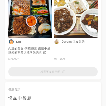
Jeremy以食為天
Kei
久違的美食-防疫便當 疫情中最
難受的就是沒能享受美食 把無
聊的時間拿來研究 防、疫、
便、當😂😂 看上悅品有高於水
2021-06-11
2021-06-07
準的港點 這餐盒果然和廣告照
片一樣 東西多樣又吃的滿足 10
分！！！！！👍👍👍 飽足感十
想看更多分享嗎
足 每道菜都很夠味 均一價250
元 ❤️❤️❤️
餐廳資訊
悅品中餐廳