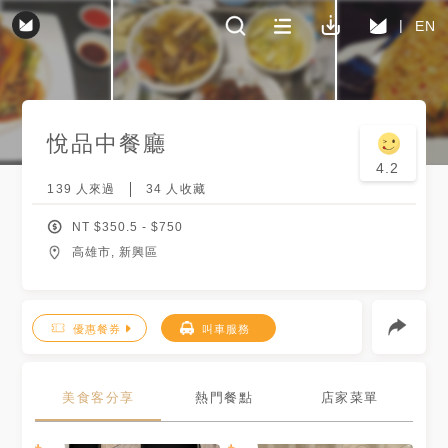
EN
悅品中餐廳
4.2
139
人來過
34
人收藏
NT $
350.5
- $
750
高雄市, 新興區
優惠餐券
叫車服務
美食客分享
熱門餐點
店家菜單