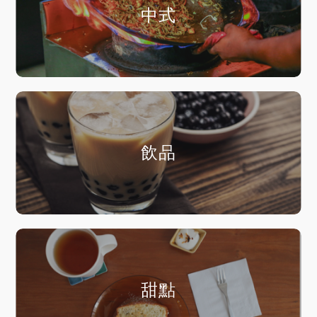
中式
飲品
甜點