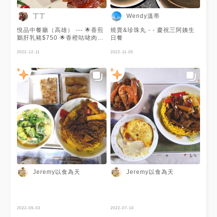
丁丁
Wendy溫蒂
悅品中餐廳（高雄） --- 🌟香煎
燒賣&珍珠丸 - - 慶祝三阿姨生
鵝肝乳豬$750 🌟香橙咕咾肉
日餐
$320 🌟福建土樓炒飯$320 🌟
臘味蘿蔔糕$70 🌟針孔蝦餃皇
2022-12-11
2022-11-05
$158 🌟蟹籽燒賣皇$108 ⭐️蝦
仁蒸燒賣$118⭐️酥炸馬蹄條$88
⭐️金銀炸兩腸粉$138 （憑印象
打出的菜單，有錯誤…請忽略？
😂） 座落在Hotel dùa三樓的
悅品中餐廳，適合家庭、同事、
朋友的聚餐，平日也是滿滿聚餐
人潮 記得先預訂呦！ #香煎鵝
肝乳豬 鵝肝味不明顯，不會過
度搶戲，脆皮乳豬真的是咔滋咔
滋，超脆口😍不過我們吃的時候
好像已經沒有熱熱的感覺了 #香
橙咕咾肉 是我最喜歡的一道，
甜甜香橙味包覆整個咕咾肉，而
且真的有水果呦❤️是一道非常開
Jeremy以食為天
Jeremy以食為天
胃的料理，讓人一口接一口 #福
建土樓炒飯 米飯粒粒分明，配
上勾芡醬汁像燴飯，微微提味很
不錯👍 #臘味蘿蔔糕#針孔蝦餃
皇 #蟹籽燒賣皇 #蝦仁蒸燒賣 各
2022-09-03
2022-07-10
式港式小點任君挑選，內餡都新