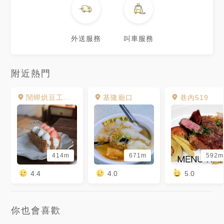
外送服務
叫車服務
附近熱門
鬧蟬烘豆工作室
基隆廟口
巷內519
414m
671m
592m
4.4
4.0
5.0
你也會喜歡