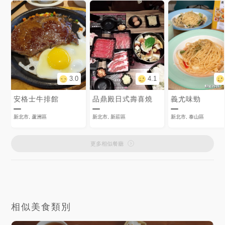
3.0
4.1
安格士牛排館
品鼎殿日式壽喜燒
義尤味勁
新北市, 蘆洲區
新北市, 新莊區
新北市, 泰山區
更多相似餐廳
相似美食類別