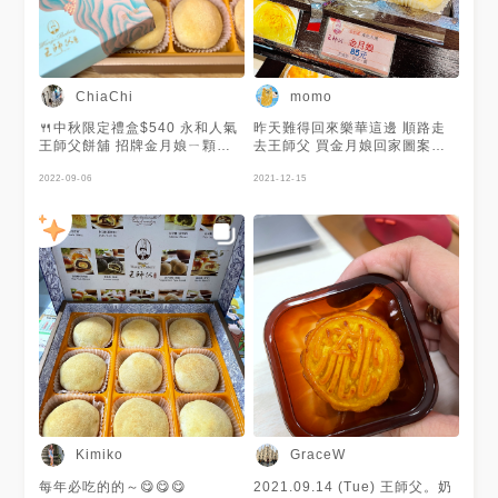
ChiaChi
momo
🍴中秋限定禮盒$540 永和人氣
昨天難得回來樂華這邊 順路走
王師父餅舖 招牌金月娘ㄧ顆漲
去王師父 買金月娘回家圖案公
到$90 每到中秋節前就很多人搶
婆吃 金月娘真的好貴但不錯吃
購 第一次吃他們家的蛋黃酥 皮
2022-09-06
其他的口味一併拍下給大家參考
2021-12-15
和餡都是分層的 有點可惜 鹹蛋
年節送禮爆炸的王師父
黃也不夠濕潤 豆沙部份太過於
#2021MENU聖誕禮物換起來
甜膩 個人較愛松子酥 松子酥以
麻糬和豆沙為襯底 再添加松子
增加口感 豆沙餡吃起來是細緻
的 原物料上漲 但品質變好多😂
✔️常溫保存 #蛋黃酥#酥餅 #糕
餅 #月餅 #松子酥 #金月娘 #綠
豆凸 #禮盒 #伴手禮 #永和王師
父餅舖
Kimiko
GraceW
每年必吃的的～😋😋😋
2021.09.14 (Tue) 王師父。奶