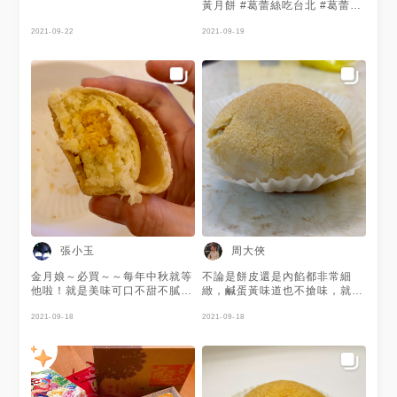
黃月餅 #葛蕾絲吃台北 #葛蕾絲
吃永和 #葛蕾絲吃小吃
2021-09-22
2021-09-19
張小玉
周大俠
金月娘～必買～～每年中秋就等
不論是餅皮還是內餡都非常細
他啦！就是美味可口不甜不膩～
緻，鹹蛋黃味道也不搶味，就是
入口細緻還有微微的酥皮口感
個人覺得稍微甜了一點。
2021-09-18
2021-09-18