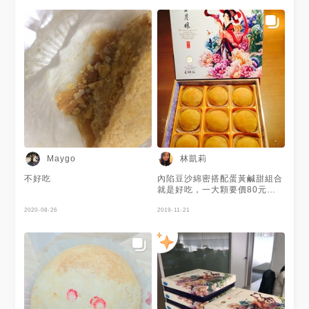
林凱莉
Maygo
不好吃
內陷豆沙綿密搭配蛋黃鹹甜組合
就是好吃，一大顆要價80元，
算是真材實料，中秋送禮好選
2020-08-26
擇。
2019-11-21