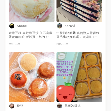
Shane
Kara🐻
素綠豆椪 喜歡綠豆沙 但不喜歡
中秋節快樂🎑 真的沒人覺得綠
蛋黃哈哈哈 所以買了酥的 好
豆凸比較好吃嗎？ #排隊 #中和
吃，不過價格真的可以買便當⋯
#金月娘 #一直說成「金師傅」
2019-11-20
2019-11-20
粉兒
凱薩冰淇淋