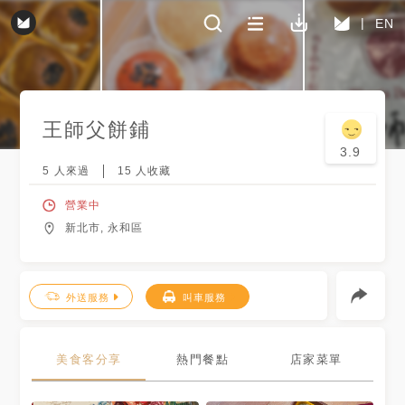
EN
王師父餅鋪
3.9
5
人來過
15
人收藏
營業中
新北市, 永和區
外送服務
叫車服務
美食客分享
熱門餐點
店家菜單