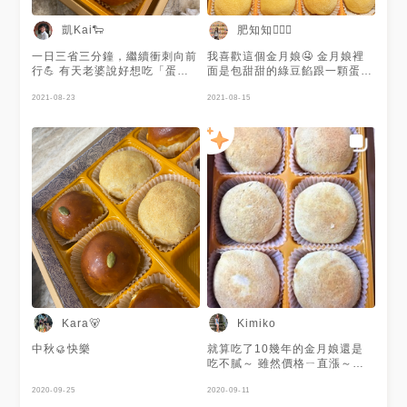
凱Kai🐑
肥知知🙋🏻‍♀️
一日三省三分鐘，繼續衝刺向前
我喜歡這個金月娘🤤 金月娘裡
行💪 有天老婆說好想吃「蛋黃
面是包甜甜的綠豆餡跟一顆蛋
酥」，於是我就衝去買了～🤭 #
黃，好好吃！阿另一顆我都還沒
王師父餅鋪 #臺灣 #台灣 #新北
2021-08-23
吃到就被吃光了🥲 感覺很適合
2021-08-15
#永和區 #糕點 #人氣 #名店 #
中秋節買來送禮💁🏻‍♀️ 📍金月娘
下午茶 #早餐 #點心 #好吃 #金
📍芋皇酥
月娘 #蛋黃酥 #Taiwan
#NewTaipei #desserts
#popular #delicious #羊熊心
予MENU
Kara🐻
Kimiko
中秋🥮快樂
就算吃了10幾年的金月娘還是
吃不膩～ 雖然價格ㄧ直漲～但
是ㄧ年一次～還是要吃～😋😋
2020-09-25
😋
2020-09-11