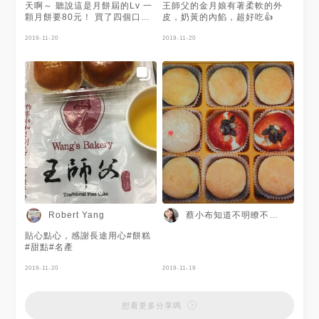
天啊～ 聽說這是月餅屆的Lv 一
王師父的金月娘有著柔軟的外
顆月餅要80元！ 買了四個口味
皮，奶黃的內餡，超好吃👍
吃吃看，這四口味當中個人最愛
金月娘，吃起來綿綿的又很入
2019-11-20
2019-11-20
味，讓人一口接一口感覺～～
滷肉口味我個人覺得很普通～～
要送禮等等還是建議買金月娘口
味喲！ 不過這間接近中秋可是
要排隊，裡面也是滿滿的人～
想吃得各位可以網路上預定喲！
📍地址：台北市永和區中山路一
段283號 ☎️電話：02-2929-
3780 🔹週一至週日06:00-
22:00
蔡小布知道不明瞭不想要
Robert Yang
貼心點心，感謝長途用心#餅糕
#甜點#名產
2019-11-20
2019-11-19
想看更多分享嗎