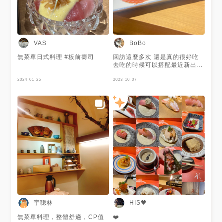
VAS
BoBo
無菜單日式料理 #板前壽司
回訪這麼多次 還是真的很好吃
去吃的時候可以搭配最近新出的
活動 折抵100塊 開心🥰🥰🥰😍
2024-01-25
😍😍
2023-10-07
宇聰林
HIS🖤
無菜單料理，整體舒適，CP值
❤️