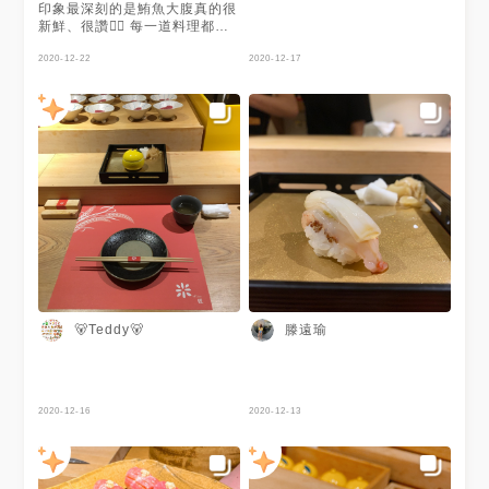
印象最深刻的是鮪魚大腹真的很
新鮮、很讚👍🏻 每一道料理都很
有心的創作 味道層次搭配的剛
剛好 可以點個柚子酒 也可以根
2020-12-22
2020-12-17
據自己喜好跟廚師溝通 每個廚
師和店員的態度很好，讓人有種
在家吃飯的自在感（雖然位置有
點少，都是吧檯位置所以跟其他
客人很近） 以這個價格吃到這
個質量的無菜單料理可算十分的
划算！ 之後一定會再回訪的一
家店❤️
滕遠瑜
🐻Teddy🐻
2020-12-16
2020-12-13