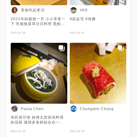
爽、鰆魚與胡麻醬的濃厚並進、
花枝的細幽與刨絲後炙燒的魷魚
美食吃起來😉
VAS
子香氣迴盪，還有尖梭魚的油脂
融化 撇除掉享用到的餐點本
2021年的最後一天 小小享受一
#疫起宅 #海膽
身，品牌的主視覺以及菜單整體
下 吃個無菜單日式料理 黑鮪魚
都給人一種年輕創意、俏皮又有
大蝦魚子醬 干貝銀杏 法國牛肝
點和諧的調性；在吧檯裡每一個
菌蒸蛋 海膽手卷 松葉蟹 烏魚子
2022-01-28
2021-06-07
人流暢的移動、互相配合，儼然
... 中山·米匠 一般日子— 1200/
成了全主角的一場表演，而不僅
人 特殊節日— 2000/人 . . . #跨
止於現捏壽司的穩重師傅，穿梭
年夜 #日式 #無菜單 #朋友 #吃
自如的「sous chef」還有隨時
吃吃 #米匠 #instadaily
注意大家茶水是否需要添加的甜
#instafood #foodie #love
美小哥(無誤😉)都輪流成為亮
#japanese #girls #tbt
點。還是不免提一下：師傅雖然
#gotoeat #omakase #おまか
相對穩重，卻還是能從捏製壽司
せ #料理 #menu
的每一個動作中看出他的表演細
胞，也讓人不自覺專注欣賞起他
的專注 然而還是認真思考著，
整套菜單體驗下來，似乎是喜歡
服務更甚餐點，每一品菜色上桌
時師傅會介紹其中的內容物，邀
請客人享用前好好認識自己所食
Paula Chen
Chungmin Chang
之物，我想這的確是忙碌的台北
男女需要的一點喘息與平靜，也
米匠很可惜 師傅太想表現料理
是我們能給予這些食物的尊重；
的花樣 讓很多食材綜合在一起
餐點並非不合口味，只是記憶點
吃不到日式的精神 就連基本的
不如曾經體驗過的深刻，味蕾的
握壽司 醋飯裡充滿醬油 把生魚
2021-04-25
2021-03-19
轉變大多輕悠，在玉子蒸時被厚