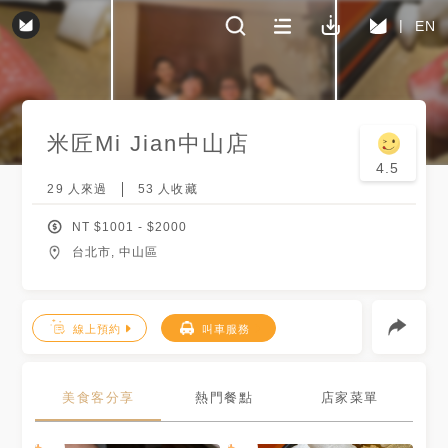
EN
米匠Mi Jian
中山店
4.5
29
人來過
53
人收藏
NT $
1001
- $
2000
台北市, 中山區
線上預約
叫車服務
美食客分享
熱門餐點
店家菜單