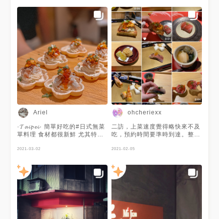
片的鮮美給蓋住了 唯一要說的
實的雞白湯重重的撞擊了一下，
是 一個人1200元加一成服務費
才繼續起承轉合，稍顯突兀，卻
算是便宜的 但以CP值來說 毓鮨
又會在腦海裡駐足片刻 簡言
價值更高
之，也許過陣子會再訪試試看不
同季節的菜單，期待能見證它們
的變化與成長💪 #GUA食驗科普
時間 *『紅甘』就是傳說中的鰤
魚(はまち)喔，魔法少年賈修最
喜歡的那個(這樣比喻是不是暴
露年紀....) *感謝師傅的科普，
日語裡『加減醋』就是「酸得剛
剛好」的意思 *谷歌大神告訴我
『安康魚肝』有「海裡的鵝肝」
的名號，我覺得十分貼切XD
Ariel
ohcheriexx
*『鰆魚』有個更為人所知的名
字是「土魠魚」喔 *『磯煮』是
·𝓣𝓪𝓲𝓹𝓮𝓲· 簡單好吃的#日式無菜
二訪，上菜速度覺得略快來不及
日本一種煮海鮮的方法，意思是
單料理 食材都很新鮮 尤其特愛
吃，預約時間要準時到達。整體
用醬汁及昆布慢火去炆，不用烹
他們家的海膽🤤好好吃 最後一
覺得喜歡的是鮪魚及uni（不敢
煮太長時間，可以讓肉質保持鮮
張是我們另外請師傅特製的料理
2021-03-02
吃uni可嘗試類型
2021-02-05
嫩彈牙 ｜捷運中山站2號新光三
這樣的搭配真的是#極推薦 而且
越後面巷子鑽一鑽 ｜另加10%
這家CP值很高 結帳時意外覺得
服務費，後結 #20f食驗室 #20f
怎麼那麼便宜😂 𝟸𝟶𝟸𝟶·𝟷𝟶·𝟶𝟻
食驗室田調
▫️#無菜單料理
···········································
💙#米匠#MiJian 📍台北市中山
區中山北路1段140巷3號 ⏰
12:00-14:00/18:00-21:30 ☎️