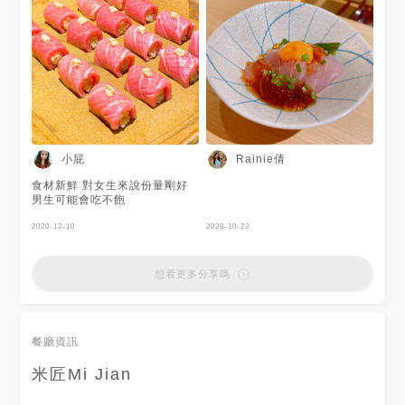
小屁
Rainie倩
食材新鮮 對女生來說份量剛好
男生可能會吃不飽
2020-12-10
2020-10-22
想看更多分享嗎
餐廳資訊
米匠Mi Jian