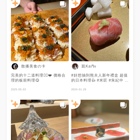
散播美食の卡
凱Kai🐑
完美的十二道料理👍🏻❤️ 價格合
#好想抽到熊夫人新年禮盒 超值
理的板前料理😋
的日本料理👍 #米匠 #朱紀中 #
商周
2025-05-03
2024-01-29