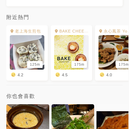
附近熱門
老上海生煎包
BAKE CHEESE TART 新光三越南西3館店
永心鳳茶 Yonshin Tea & Cake Selection Bar 新光南西店
125m
175m
175m
4.2
4.5
4.0
你也會喜歡