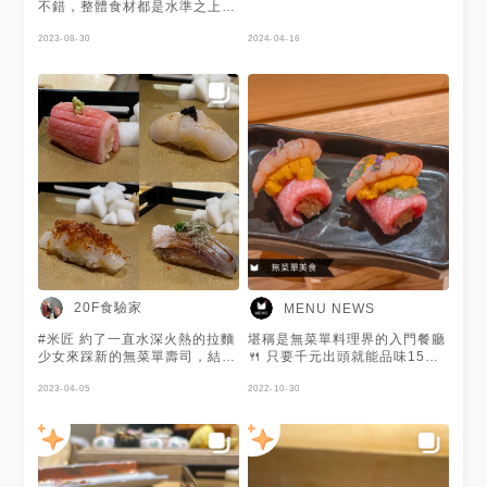
不錯，整體食材都是水準之上，
唯一可惜的點是沒有驚艷的食材
2023-08-30
2024-04-16
20F食驗家
MENU NEWS
#米匠 約了一直水深火熱的拉麵
堪稱是無菜單料理界的入門餐廳
少女來踩新的無菜單壽司，結果
🍴 只要千元出頭就能品味15道
屋哩拉麵少女掉進了異次元，沒
精緻日料😯 師傅選用當季新鮮
能及時趕上開餐。師傅很貼心地
2023-04-05
食材及帶有巧思的料理手法😆
2022-10-30
詢問並說明等候同行一同上菜的
道道驚豔且CP值破表！ 謝謝
話只能控制現捏壽司的部分，其
@Ariel 提供美照🧡
他品項還是會全數一起出餐 言
至此，心裡默默的把這次到訪當
作是一場用餐參訪學習，在師傅