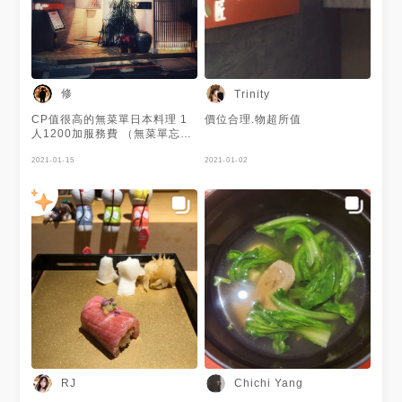
0906 131 888 #台北#taipei#
壽司#🍣#日式#創意料理
修
Trinity
CP值很高的無菜單日本料理 1
價位合理.物超所值
人1200加服務費 （無菜單忘了
記菜名）
2021-01-15
2021-01-02
RJ
Chichi Yang