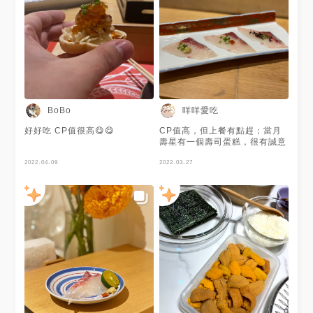
一項一項出餐並介紹時認真努力
的做筆記(但還是有不認得的食
材直接遺漏掉就是了) 🐟南方澳
紅甘魚三吃｜阿里山芥末・日本
京都香料・北海道鹹昆布紫蘇
🦐宜蘭大溪炙燒葡萄蝦｜醋飯・
檸檬汁・檸檬皮・法國鹽之花
🍽️安康魚肝｜日本最中餅・珍珠
馬鈴薯泥・北海道鮭魚卵・宜蘭
珠蔥・醋漬蘿蔔泥 🥄小黑鮪刺
咩咩愛吃
BoBo
身｜浸煮鴻禧菇・加減醋 🍣日
本黑鮪魚大腹｜紅醋飯・新鮮芥
好好吃 CP值很高😋😋
CP值高，但上餐有點趕；當月
末 🥚白湯玉子蒸｜雞白湯・花
壽星有一個壽司蛋糕，很有誠意
枝腳・蔥花 🪨北海道生食級干
貝｜喜馬拉雅山岩鹽 🐠炙燒鰆
2022-04-09
2022-03-27
魚｜胡麻醬 🦑大溪花枝｜炙燒
屏東東港煙燻魷魚子 🥙海味手
卷 🐟炙燒南方澳尖梭魚｜北海
道積雪昆布絲 🥣赤味噌湯 🐚磯
煮南非鮑魚｜紅醋飯・鮑魚肝臟
醬汁・南投埔里陳年紹興 🍴黑
糖蕨餅｜黃豆粉・黑糖蜜 我很
喜歡在地食材、日系職人精神、
以及擁抱異國調味的兼容，會提
醒自己板前壽司充滿了彈性與可
能性，又不失本質上的細緻 其
中我特別有印象的是安康魚肝與
其他元素在米餅裡一同入口的清