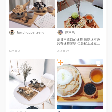
陳家琪
Iamchoppertseng
是日本進口的抹茶 所以冰本身
只有抹茶苦味 但是配上紅豆甜
度很剛好 抹茶冰淇淋還有麻糬
2019-11-20
剛咬的時候有驚豔到😋 表面佈
2019-11-20
滿滿滿的杏仁片 滿特別的 吃到
最後覺得太甜還有熱茶可以喝哦
😊 店面裝潢當然也是網美風 可
惜座位不多 但值得再訪