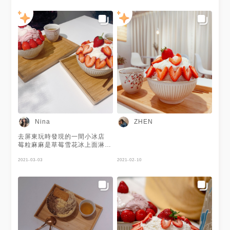
Nina
ZHEN
去屏東玩時發現的一間小冰店
莓粒麻麻是草莓雪花冰上面淋上
優格醬，裡面有QQ的小麻糬吃
起來很有口感 草莓冰的部分真
2021-03-03
2021-02-10
的很好吃👍🏻 香草草莓則是用香
草雪花冰，裡面有凍草莓丁跟
QQ小麻糬，也很好吃～ 草莓也
都給的很大方 店面的部分環境
明亮也很漂亮 不過位置蠻少
的，建議1～4人