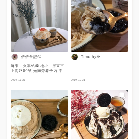
美食
倍倍食記🤤
Timothy🪼
屏東 · 火車站🚉 地址 . 屏東市
上海路80號 光南旁巷子內 不要
再說屏東都沒有美食啦😂 小巧
玲瓏的網美雪花冰店 雪花冰口
2019-11-21
2019-11-21
感非常綿密 冰體本身乳酪味十
分足夠 雪花冰內還藏有淡淡奶
香味的奶酪 吃起來超級滿足❤️
夏天還有芒果口味的 下次再去
嘗試。 美味程度：🌸🌸🌸🌸🌸