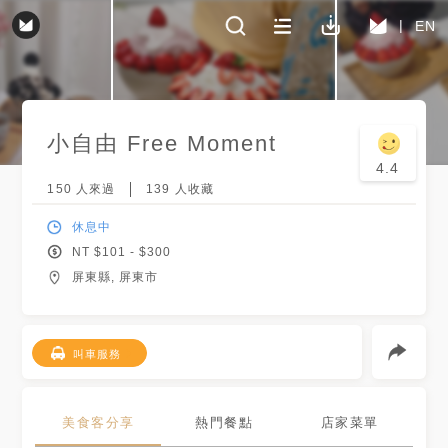
EN
小自由 Free Moment
4.4
150
人來過
139
人收藏
休息中
NT $
101
- $
300
屏東縣, 屏東市
叫車服務
美食客分享
熱門餐點
店家菜單