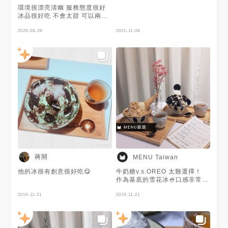
冰為基底，一樣鋪上了不少的草
環境很漂亮清幽 服務態度很好
莓來裝飾，相較之下這個就比較
冰品很好吃 不會太甜 可以兩個
甜一些，下層一樣也有小顆的麻
人一起享用 不用擔心份量太多
吉來增加口感，最底部還有些草
吃不完的問題
2020-08-28
2021-11-08
莓丁，有點小驚喜的感覺，還不
錯欸 #屏東美食 #屏東市美食 #
屏東冰品 #高屏美食 #小自由 #
巷弄美食
蔣開
MENU Taiwan
他的冰很有創意很好吃😋
牛奶糖v.s.OREO 太難選擇！
作為基底的雪花冰🍧口感非常綿
密 還帶有淡淡奶香味 不會太甜
2019-11-21
吃多也不膩😋 還有抹茶口味🍵
2019-11-21
伯爵奶茶☕️口味大家也想吃！ 謝
謝@Iamchoppertseng提供美
照❤️屏東美食客！主要分享屏東