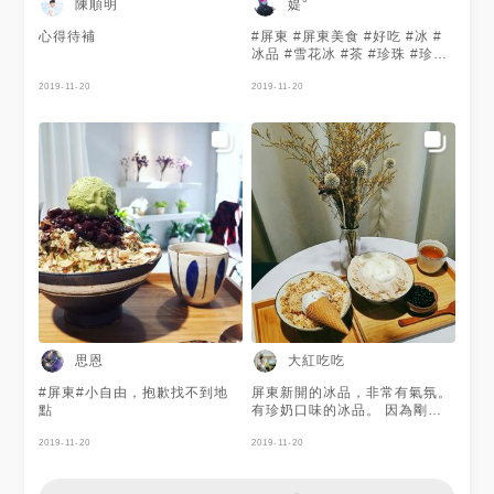
陳順明
媞°
心得待補
#屏東 #屏東美食 #好吃 #冰 #
冰品 #雪花冰 #茶 #珍珠 #珍珠
奶茶 #奶蓋 #網美店
2019-11-20
2019-11-20
思恩
大紅吃吃
#屏東#小自由，抱歉找不到地
屏東新開的冰品，非常有氣氛。
點
有珍奶口味的冰品。 因為剛開
地標沒建好~ 地址是:屏東市上
2019-11-20
海街80號。 #屏東冰品 #大紅吃
2019-11-20
吃 #大紅吃甜甜