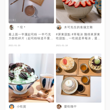
＊瑄＊
木可先生的食攝文雜
最上面一半灑起司粉 一半巧克
#屏東甜點 #草莓冰 難得來屏東
力餅乾碎片（起司粉味道不重）
吃甜點，一吃就是草莓冰，還是
巧克力冰本身選用72%的 （個
在寒流來的時候🤣 這間在火車
人喜歡純一點的巧克力 所以覺
2021-01-20
站附近的光南的巷子裡，店裡裝
2021-01-18
得很香純❤）因為%數高 並不會
潢簡約以白色為主，有不少的乾
太甜或膩 雪花冰中間有包一塊
燥花點綴，看起來蠻韓系的感
奶酪（奶香的味道不像粉泡的很
覺，是一間蠻可愛的小店 — #
真實） 可可歐蕾 其實就是一般
小自由freemoment [地址] 屏東
飲料店的味道 不推 #巧克力控
縣屏東市上海路80 [時間]
😍😍
12:00-20:30 週一休 [電話] 暫
無 — ⭕草莓蛋糕 120 草莓季最
令人興奮的就是草莓蛋糕了😍
糕體蠻鬆軟的，中間夾層有點像
是奶凍或優格類的，嚐起來酸酸
甜甜的 - ⭕莓粒麻麻 180 粉色
的雪花冰酸酸甜甜的，可能是淋
上了些優格醬，鋪上了不少草
莓，香甜可口😍 冰裡還有些小
顆麻吉來增加口感，我覺得很可
小吃貨
愛吃嚕💛
愛 - ⭕香草草莓 150 香草雪花