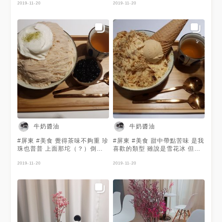
2019-11-20
2019-11-20
牛奶醬油
牛奶醬油
#屏東 #美食 覺得茶味不夠重 珍
#屏東 #美食 甜中帶點苦味 是我
珠也普普 上面那坨（？）倒是
喜歡的類型 雖說是雪花冰 但總
挺好吃的
覺得偏紮實一些
2019-11-20
2019-11-20