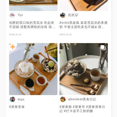
民民🐷
Yui
伯爵奶茶口味的雪花冰 吃起來
#oreo黑旋風 基底雪花冰奶香濃
不甜膩 搭配有嚼勁的珍珠 很好
郁 不會太甜吃多也不膩❄️ 搭配
吃 店內有美美的乾燥花佈置 很
oreo餅乾真的絕配👍 還付一杯
美 #屏東 #小自由 #冰 #雪花冰
2019-11-21
茶可以解解甜味 非常貼心❤️ 店
2019-11-21
#珍珠
內裝潢也很漂亮適合網美拍照📷
漂亮的乾燥花點綴每個角落 很
舒服的一間冰店😊 #屏東 #冰品
#雪花冰 #oreo #乾燥花 #小自
由 #美食 #屏東美食 #上海路
abouteat美食日記
Han
#屏東美食
#屏東縣 #屏東市 #屏東屏東日
記 #打卡送手工鮮奶酪