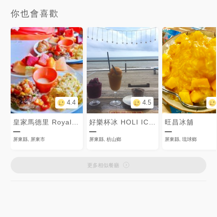
你也會喜歡
4.4
4.5
皇家馬德里 Royal Madrid
好樂杯冰 HOLI ICE CUP
旺昌冰舖
屏東縣, 屏東市
屏東縣, 枋山鄉
屏東縣, 琉球鄉
更多相似餐廳