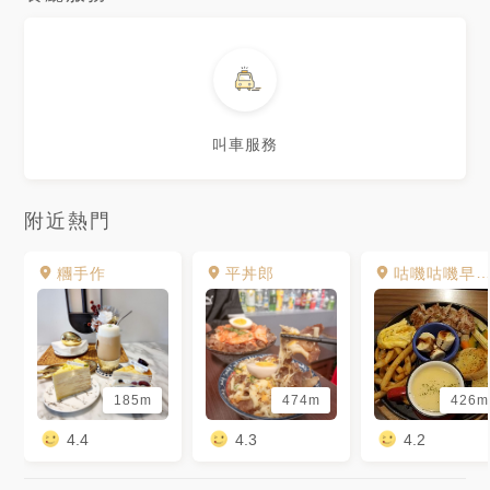
叫車服務
附近熱門
糰手作
平丼郎
咕嘰咕嘰早午餐 屏東民族店
185m
474m
426m
4.4
4.3
4.2