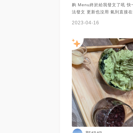
齁 Menu終於給我發文了吼 快一個月沒辦
法發文 更新也沒用 氣到直接
上面說menu不給我發文 請工
2023-04-16
結果那兩行字自己消失是什麼意
我這篇會不會被ban掉吼😇 ———— 雪
腐是考完民訴的救贖 炭焙雪腐
不知道是不是準類似共同必要
讓我的理解力直接發生阻斷效吼 真是
整個人被民訴搞到烏煙瘴氣 然後
不給我發文發洩 搞得現在負能
==