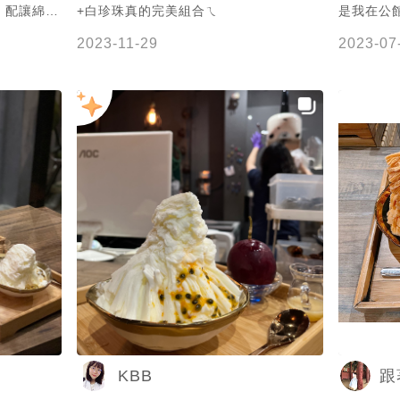
！配讓綿密
+白珍珠真的完美組合ㄟ
是我在公
但是配上黑
字，應該
2023-11-29
2023-07
上面真的很
特色的冰
試試！
到的豆漿豆腐口
冰本身相
鳳梨讓冰
下有一塊
我蠻喜歡
乳，不管
自由調整
香跟豆香
乎都是點這個品項。
的口味全
味都很有
圓，珍珠
搭配的紅
不馬虎。
KBB
跟
奶茶，其
是炭培雪腐。 總體而言，考