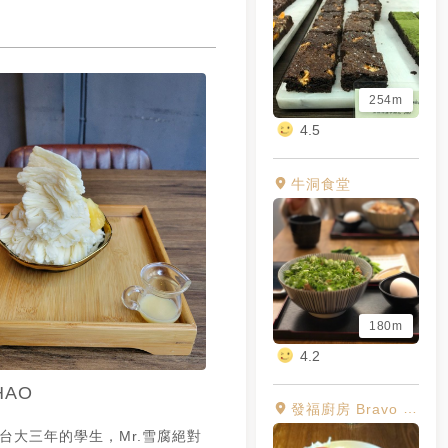
254m
4.5
牛洞食堂
180m
4.2
HAO
發福廚房 Bravo Burger 台大店
為在台大三年的學生，Mr.雪腐絕對