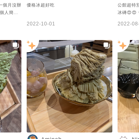
優格冰超好吃
公館超特
味，絕對都
在個人簡介
冰磚😍
裝潢很精
程師多加油
壺煉乳 但
的很可愛
2022-10-01
2022-08
思^^ 看
😅 📌泰4奶茶$100 這款偏甜～ 大概是半
人。
糖再甜一點
其實是豆漿
玉 比珍珠
訴訟擴張論
點芋圓😋
的
帶點芋頭跟
menu又
芋頭碎😍 
量直接炸開
有特別挑過
格冰 吃起
粒 搭在一
$80 原
硬😂😂
中華豆腐
以追蹤我喔👉🏻
來說❤️❤️❤
的冰店 基底