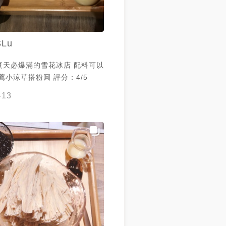
SLu
夏天必爆滿的雪花冰店 配料可以
換 私心推薦小涼草搭粉圓 評分：4/5
-13