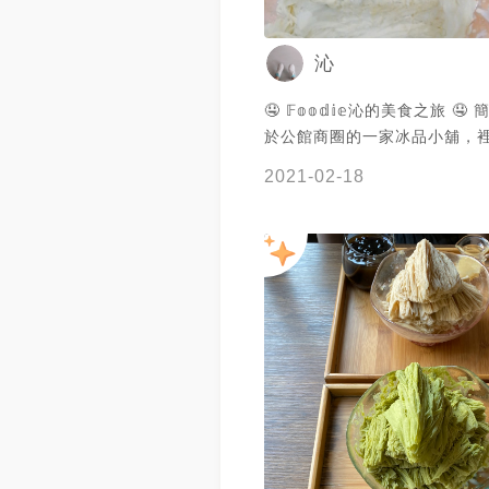
沁
🤤 𝔽𝕠𝕠𝕕𝕚𝕖沁的美食之旅 
於公館商圈的一家冰品小舖，
氣氛佳，很適合大家來放鬆，
2021-02-18
也很美味，很適合文青跟網美來嚐
心得：雨治金時和西瓜雙響砲
乳，只不過宇治金時有另外提
豆帶有咖啡的香氣，如果不喜
可以換成白珍珠喔！！！招牌
介紹的兩種加上台18珍奶，可
喔！ 🤤 店家資訊 地址 台北
福路三段244巷21號 營業 12：
00 電話 （02）23635200 位
大樓站及🚆公館站之間（偏近
站）