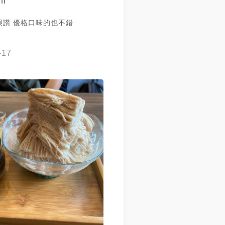
ni
的最高 因為有拌黑糖😁 ✨芋
雪腐公
很讚 優格口味的也不錯
台北市中正區羅斯福路三段244巷
30-22:00 ☎️02-2363-5200 #
#新北美食 #台北冰品 #冰 #夏
-17
甜點 #公館美食 #台大美食 #冰
餐廳 #打卡美食 #排隊美食 #台
 #美食推薦 #美食日記
#summer #ice #icecream
oodie #foodblogger
tyle @fooder_tw
wallpaper