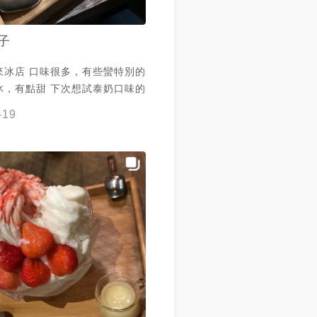
子
來冰店 口味很多，有些蠻特別的
冰，有點甜 下次想試泰奶口味的
-19