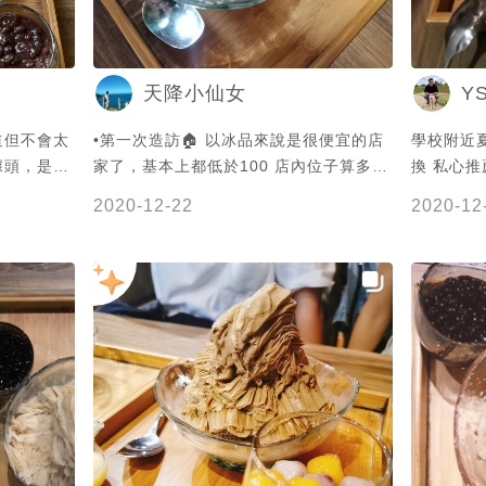
Y
天降小仙女
道但不會太
•第一次造訪🏠 以冰品來說是很便宜的店
學校附近
噱頭，是真
家了，基本上都低於100 店內位子算多，
先點餐再去找位子哦！不要先佔位！ 推薦
2020-12-22
2020-12
指數： 🌕🌕🌕🌕🌗