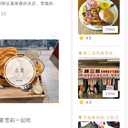
館附近最推薦的冰店。雪腐的名
是來自雪和豆腐，因此本店最有
-10
口味無非是外面很少吃有機會吃
味雪花冰。 炭培雪腐雪花
359m
當細滑，微微的豆香搭配點綴的
的味道甜而不膩。在雪花冰的底
4.5
豆花，味道有點像中華豆花，但
的。此外本店更是提供了無限煉
陳三鼎黑糖青蛙鮮奶創始店
是煉乳控，又或者是螞蟻人需要
甜度都可以獲得滿足。煉乳的奶
意外的很搭配。因此每次來我幾
 話雖如此，本人基本
部吃過一輪了。我認為每一個口
特色，不論是小涼草搭配的芋
233m
奶茶搭配的珍珠或者是宇治金時
4.0
豆，店家在配料上的處理也都是
這幾種我覺得最甜的大概是珍珠
辛殿麻辣鍋-公館店
著雪莉一起吃
他四種我都很喜歡，但最愛的還
慮價格，口