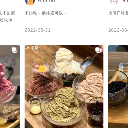
Aminah
Ni
珍珠的甜度
圓真的必點 ✅永和也有分店 📍Mr.
又不甜膩
不錯吃～價格還可以～
招牌口味
館店 🏠
 超級推的
21號 ⏰12:
台北美食 
2022-05-31
2022-03
天 #台北
店 #台北
北美食推薦
#taipei 
#food #f
#tt_lifes
@foodie_