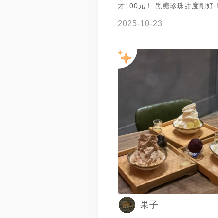
才100元！ 黑糖珍珠甜度剛好
的雪花冰 雪花冰本身不太甜 
2025-10-23
糖珍珠 以及他提供的煉乳淋在
有層次感 既漂亮又好吃 快去
果子