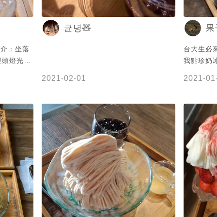
🌗🌑 （3.5/5） 我覺得內用環境因為生意
太好有些擁擠 店內也有販賣火鍋跟水果手
균녕🧸
果
搖飲！ 然後缺點是每個人要低消80元、
內用限時一小時 所以不能多人分吃一碗有
 簡介：坐落
台大生必
些可惜 喜歡吃冰的朋友千萬不可以錯過這
裡頭燈光美
我點珍奶
間～ - 分類🔍：#吃得保寶飽in台北 #吃
東西很大份
得保寶飽in新北 - 🌟以上資訊均代表公館
2021-02-01
2021-01
鮮 🤤
店，如分店有差異敬請見諒 - #台北小吃
都有提供煉
#公館站 #台北冰品 #台北甜點 #公館 #公
供紅豆，紅
館美食 #台北午餐 #台北餐廳 #台北美食
歡吃紅豆也
#台北必吃 #手機食先 #公館冰品 #台灣
分別是上面
美食 #台北 #台北美食地圖 #雙北小吃 #
以嘗試看看
中正區美食 #雙北美食 #台灣大學 #台北
市中正區羅斯
宵夜 #taiwanfood #taipeifood #中正區
00-22：
#台大美食 #taipei #台北美食推薦 #台北
置 🚆台電
好吃 #台大小吃
台電大樓