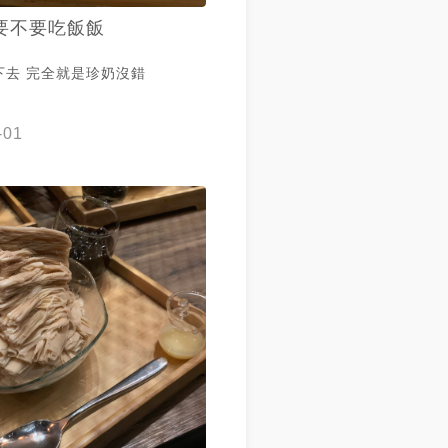
️要不要吃飯飯
下去 完全就是珍奶沒錯
-01