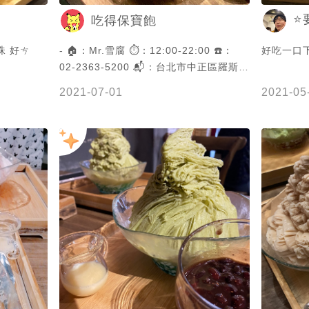
⭐
吃得保寶飽
好吃但會口渴 我喜歡吃白玉珍珠 好ㄘ
- 🏠：Mr.雪腐 ⏱：12:00-22:00 ☎️：
好吃一口
02-2363-5200 📬：台北市中正區羅斯福
路三段244巷21號 🚇：捷運公館站（新北
2021-07-01
2021-05
捷運永安市場站也有分店） - （此篇為疫
情爆發前的庫存圖文） - ✏️這次來介紹公
館商圈超人氣冰店！生意真的非常好時常
客滿🥰🥰店裡主打的就是各式口味的雪花
冰，適合吃完正餐後來這邊享用飯後甜點
～ - 🔶炭焙雪腐 NT$：80 🔶泰4奶茶
NT$：100 🔶巧克力 NT$：80 🔶宇治金
時 NT$：80 整體分數:🌕🌕🌕🌕🌑 (4/5)
口味上我覺得雖然有些偏甜 如果是螞蟻人
記得附上旁邊的煉乳🤣🤣 不過吃得出店家
對於各個口味的用心與真材實料 焙茶跟泰
奶茶味挺重的個人很喜歡 其他口味就是中
規中矩的順口好吃😋 - 🔶裝潢環境 🌕🌕🌕