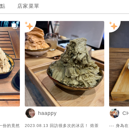
點
店家菜單
haappy
C
一份的竟然
2023.08.13 回訪很多次的冰店！ 焙茶
--- 身