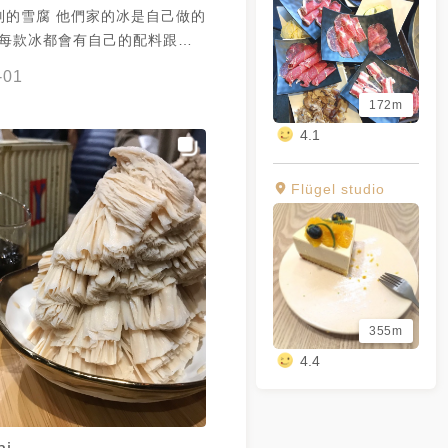
別的雪腐 他們家的冰是自己做的
是可以拿到 5/5。此外店內的
 每款冰都會有自己的配料跟一
緻，還有版豆腐造型的椅子意外
雪莉不嗜甜所以都沒加煉乳😅
。推薦給所有在公館喜歡吃冰的
-01
172m
‼️ 但有濃濃的泰奶味 配料是白
4.1
硬一點～但很Q彈😊 我自己加
 芋圓真的太讚了💯💯 QQ的口感
地瓜的香氣❤️❤️ 裡面還咬的到
Flügel studio
📌芒果feat優格$180 芒果應該
 很甜不酸也不軟爛👍🏻 冰是優
來更解膩🫶 配料是特別的起司
起完全不違和～ 📌炭焙雪腐
味豆漿味 底下還有豆花 但口感變
 不是古早味那種綿密的豆腐 更像
355m
 - 我是雪莉 喜歡我的食記可
4.4
 @shelly_food_life - 整體
️❤️❣️(4.5/5分) 是一間有點特別
冰很用心😳 配料也都讚‼️ ▶️