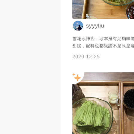
syyyliu
雪花冰神店，冰本身有足夠味
甜膩，配料也都很讚不是只是
正單吃也好吃的珍珠跟紅豆。
2020-12-25