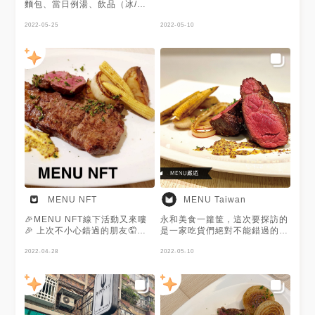
麵： 使用4盎司牛肉，搭配義大
麵包、當日例湯、飲品（冰/
利麵🍝 美國頂級翼板牛排： 肉
熱） 招牌是牛排系列，因為廚
質Q彈，略帶油脂風味而不失嚼
師曾是國賓的主廚，所以在這可
2022-05-25
2022-05-10
勁。 美國頂級菲力牛排： 上選
以用親民的價錢品嚐高品質的餐
絕佳質地，最為細緻軟嫩之部
品✨ 牛排很嫩、保有肉汁，義大
位，搭配獨家美森奶油，增加風
利麵也很夠味，兩者搭配起來不
味。 美國特優級紐約牛排： 肉
會像只吃肉很膩。值得一提的是
質組織完整，咀嚼帶有嚼勁。
沙拉有先拌勻，醬汁均勻的裹在
美國特優級肋眼牛排： 大理石
蔬菜上，覺得很細心，個人最怕
油花紋路密佈，肥瘦勻稱，味美
醬汁太少底下的菜沒味道，濃湯
多汁。 香煎葛瑪蘭豬排：蜜杏
也很天然好喝～ P.S.沙拉是老闆
桃/佐紅酒醬汁 嚴選宜蘭牧場飼
招待的，另外店內也有許多開胃
養的葛瑪蘭豬，烹飪8分熟，肉
菜可選擇。
質粉紅嫩搭配蜜杏桃。
MENU NFT
MENU Taiwan
🎉MENU NFT線下活動又來嘍
永和美食一籮筐，這次要探訪的
🎉 上次不小心錯過的朋友🤦這
是一家吃貨們絕對不能錯過的cp
次趕快手刀報名起來💪或是大家
值超高牛排館！ ●美國頂級翼板
有任何建議，歡迎隨時私訊我們
2022-04-28
肉牛排12oz $690 這道絕對推
2022-05-10
喔😁 🔗活動報名連結🔗
薦必點！12oz的頂級翼板肉牛
https://forms.gle/e4ivuWN7WQjY3VPB9
排竟然只要690！你真的沒看
⏰時間⏰ 111年5月10日（星期
錯！ 先煎再烤至5分熟的翼板肉
二） 中午12點30分至下午2點
仍保有非常漂亮的粉紅肉色，柔
🗺地點🗺 新北市永和區中和路
嫩多汁的肉質完全讓人以為是3