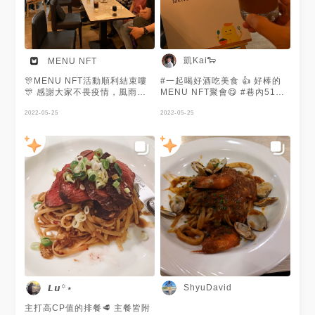
519巷3號（巷內519） ⚠️參加
資格⚠️ 已擁有MENU NFT的
人，或至現場立即購買並參與活
動． 💰參加費用💰 免費，由
MENU為您買單． 🙋參加人數
🙋‍♀️ 限量10名，除MENU NFT擁
凱Kai🐑
MENU NFT
有者外，另有2名「免費」參加
名額，超過人數將以抽籤方式篩
🎊MENU NFT活動順利結束嘍
#一起喝好酒吃美食 👍 好棒的
選，報名成功時，會於MENU美
🎊 感謝大家不畏疫情，風雨無
MENU NFT聚會😋 #巷內519 #
食誌app內私訊你． ⚠️活動流程
阻的來參加活動🥹我們除了吃
台灣 #臺灣 #新北 #永和區 #四
⚠️ 12:30-12:35 MENU美食誌
飯、拍照以外，都有好好戴口罩
2022-05-25
號公園 #捷運永安市場站 #午餐
2022-05-25
發展簡介 12:35-12:40 店家品
😷 另外這次活動一樣收到了好
#晚餐 #牛排 #義大利麵 #燉飯
牌介紹 12:40-13:50 用餐
多的建議，我們會加倍努力💪
#好吃 #人氣 #米其林 #Taiwan
13:50-14:00大合照暨賦歸 ❗️注
然後也有很多人反應說平日要上
#NewTaipei #MRT #lunch
意事項❗️ （一）每人可點300元
班很難參加活動，所以我們決定
#dinner #steak #delicious
以下餐點，亦可自行加價換價位
下次辦在週末喔😁有興趣的朋
#popular #Michelin
較高之餐點。 （二）參加者務
友，記得隨時關注我們的官方消
必出示MENU NFT，以做為參
息喔👍 這邊來介紹一下這次的
加依據， （三）用餐後，麻煩
店家： 巷內519牛排🥩 主廚曾
大家於MENU分享本次用餐心
於國賓大飯店A-CUT牛排館及
得，並打卡店家． （四）我們
教父牛排工作多年，因想在家鄉
不會將你的個資另作他用，最新
開一家自己的餐廳，並回饋中永
資訊或異動均以MENU美食誌官
和在地民眾，並藉由老闆曾於
方公告或私訊為主． （五）
Friday及Outback擔任總經理之
MENU美食誌保有活動最終解釋
經驗，於是這家CP值超高的牛
權。
排館就誕生了，讓你用半價的價
ShyuDavid
𝙇𝙪꙳⋆
格，就享受到五星級大飯店的牛
排🤩 嫩煎薄切翼板牛排義大利
主打高CP值的排餐🥩 主餐皆附