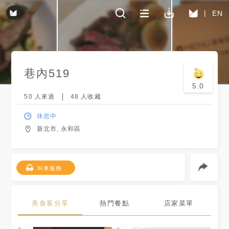
EN
巷內519
5.0
50
人來過
48
人收藏
休息中
新北市, 永和區
叫車服務
美食客分享
熱門餐點
店家菜單