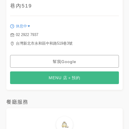
永和美食 #新北義式料理 #永和
巷內519
義式料理 #新北排餐 #永和排餐
#新北市 #永和區 #中和路 #捷
運永安市場站
休息中
02 2922 7937
台灣新北市永和區中和路519巷3號
幫我Google
MENU 店＋預約
餐廳服務