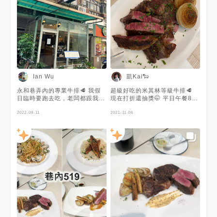
519巷3號（巷內519） ⚠️參加
分熟！建議可以先裸吃品嚐表皮
資格⚠️ 已擁有MENU NFT的
的焦香與肉汁交織的迷人滋味，
人，或至現場立即購買並參與活
然後再試試沾著芥末籽醬、鹽或
動． 💰參加費用💰 免費，由
胡椒體驗不同風味。 搭配的配
MENU為您買單． 🙋參加人數
菜是玉米筍和洋蔥，清脆的玉米
🙋‍♀️ 限量10名，超過人數將以抽
筍伴隨燒烤香氣，和充分保有水
籤方式篩選，報名成功時，會於
分的洋蔥都是很畫龍點睛的配
MENU美食誌app內私訊你． ⚠️
角。 即日起到11月30日還有
活動流程⚠️ 12:30-12:35
MENU美食誌吃貨們專屬好康！
MENU美食誌發展簡介 12:35-
使用優惠券還能抽LINE
凱Kai🐑
Ian Wu
12:40 店家品牌介紹 12:40-
POINTS 3,000點！快到下列連
13:50 用餐 13:50-14:00大合
結用起來！ 平日午餐8折：
永和巷弄內的專業牛排🥩 我假
超級好吃的米其林等級牛排🥩
照暨賦歸 ❗️注意事項❗️ （一）每
https://menutaiwan.com/tw/coupon
日臨時要跑去吃，老闆都跟我說
現在打折還抽獎🤭 平日午餐8折
人可點300元以下餐點，亦可自
平日晚餐9折：
沒位置… 大家想吃可能要預約
券：想吃牛排？國賓A-cut及教
行加價換價位較高之餐點。
https://menutaiwan.com/tw/coupon
約起來唷！！ 聽說準備要搬去
2022-09-11
父牛排主廚做給你吃～
2021-11-06
（二）參加者務必出示MENU
假日午晚餐9折：
台北市了..
https://menutaiwan.com/tw/coupon
NFT，以做為參加依據，
https://menutaiwan.com/tw/coupon
平日晚餐9折券：哪來這麼好吃
（三）用餐後，麻煩大家於
的牛排啊！！！！
MENU分享本次用餐心得，並打
https://menutaiwan.com/tw/coupon
卡店家． （四）我們不會將你
假日9折券：沒來過我們家，別
的個資另作他用，最新資訊或異
說你吃過牛排！！！
動均以MENU美食誌官方公告或
https://menutaiwan.com/tw/coupon
私訊為主． （五）MENU美食
MENU店+週年慶活動：
誌保有活動最終解釋權。
http://www.menutaiwan.com/phot
抽Line點數3,000點3名、
1,000點10名🤩