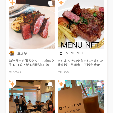
逆媳😂
MENU NFT
聽說是出自退役教父牛排廚師之
🎉🎊本次活動免費名額出爐🎊🎉
手 NFT線下活動開開心心🥰 聊
恭喜以下得獎者，可以免費參與
天很開心吃東西很開心 在捷運
活動 @悅🍺 @起司罐子 🎉
永安市場站對面巷子 走大概1分
2022-09-08
MENU NFT線下活動GoGoGo
2022-08-30
鐘抵達
🎉 這次一樣開放兩個名額可以
「免費」參加🤩歡迎大家來與我
們聊天，分享一下玩MENU的心
得～ 當然也歡迎隨時私訊我們
喔😁 🔗活動報名連結🔗
https://menutaiwan.com/tw/coupon
⏰時間⏰ 111年8月31日（星期
三） 中午12點30分至下午2點
🗺地點🗺 新北市永和區中和路