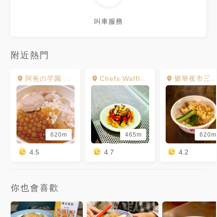
叫車服務
附近熱門
阿爸の芋圓 永和總店
Chefs Waffle 瓦福 比利時鬆餅專賣店
樂華夜市三鮮羹
620m
465m
620m
4.5
4.7
4.2
你也會喜歡