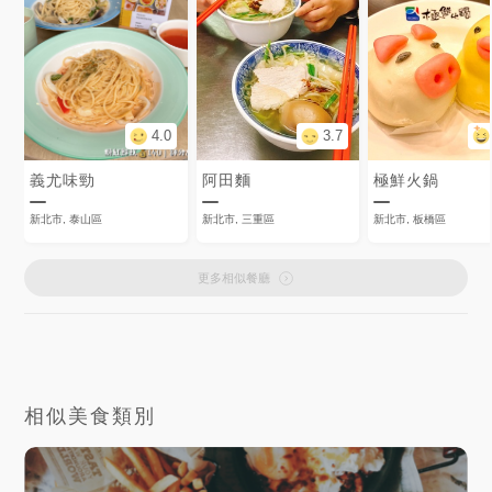
4.0
3.7
義尤味勁
阿田麵
極鮮火鍋
新北市, 泰山區
新北市, 三重區
新北市, 板橋區
更多相似餐廳
相似美食類別