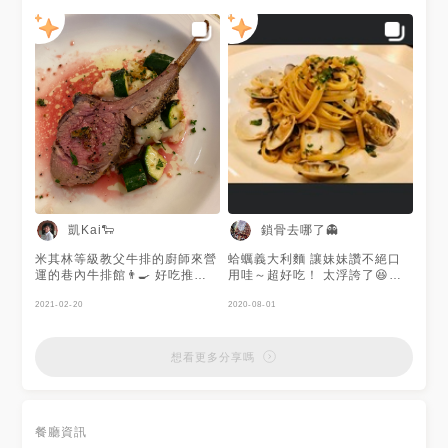
密柔軟，搭配精選法國刀，幾乎
取優惠卷：
沒感覺到切感 義大利麵、燉
https://menutaiwan.com/tw/coupon/19
飯、鴨胸甚至葛瑪蘭豬都很值得
即可享「巷內519」平日午餐8
點 來的時候只要細細品嚐食物
折優惠。 趕快來領取優惠卷
即可，真的是一場很棒的饗宴
吧！ 注意事項： 1. 平日午餐優
甚至他的胡蘿蔔湯及飯後甜點提
惠8折為全桌每人各餐點皆享8
拉米蘇都水準之高 提拉米蘇完
折優惠(不含酒精性飲料) 2. 活
全比的上外面專賣甜點的，我當
動到5/31截止。 3. 不含 : 週末
下就覺得沒開甜點店很可惜的那
和國定例假日，包場活動費用，
種 總之希望大家有機會就去試
和特殊設計菜單。 巷內519 地
試看！ 真心覺得猛 出永安市場
址：新北市永和區中和路519巷
不到一分鐘就到！
3號 鄰近捷運站：台北捷運中和
新蘆線O03永安市場站 電話：
(02) 2922 7937 營業時間：星
凱Kai🐑
鎖骨去哪了👻
期二~日 11:30~14:30、
17:30~21:30 (星期一公休) 大
米其林等級教父牛排的廚師來營
蛤蠣義大利麵 讓妹妹讚不絕口
家在IG上也一起來追蹤
運的巷內牛排館👨‍🍳 好吃推薦
用哇～超好吃！ 太浮誇了😆😆
「Jeremy以食為天」吧！
會再訪😋 #巷內519 #台灣 #臺
😆 再補上我是怕妳吃太多胖了
https://www.instagram.com/jeremy_foodie/
灣 #新北 #永和區 #捷運永安市
2021-02-20
還有我肚子餓沒吃飽 我才一個
2020-08-01
#巷內519 #牛排 #義大利麵 #
場站 #午餐 #晚餐 #好吃 #預約
人吃完整盤的⋯😏🙄 媽媽只好
燉飯 #排餐 #美國Prime級安格
#牛排 #Taiwan #NewTaipei
再自己點別的⋯😩
斯肋眼牛排 #Steak #Pasta
#MRT #lunch #dinner
想看更多分享嗎
#Risotto #嫩煎鴨胸 #噶瑪蘭豬
#delicious #booking #steak
排 #海陸雙拼 #白酒蛤蠣義大利
#羊熊心予MENU
麵 #香煎鯛魚奶油時蔬燉飯 #紅
蘿蔔濃湯 #黑松露起士醬薯條 #
提拉米蘇 #唐寧伯爵茶
餐廳資訊
#Jeremy在新北市 #新北美食 #