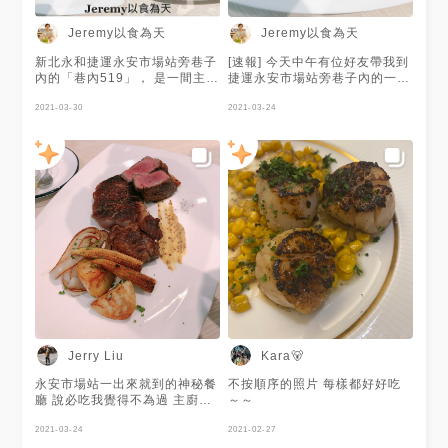
Jeremy以食為天
Jeremy以食為天
新北永和捷運永安市場站旁巷子
[速報] 今天中午有位好友帶我到
內的「巷內519」， 是一間主打
捷運永安市場站旁巷子內的一間
牛排、義大利麵和燉飯的餐廳，
餐廳 "巷內519" ， 這家是主打
主廚曾經在台北國賓大飯店「A-
2021-03-30
牛排、義大利麵和燉飯的餐廳，
2021-03-24
Cut」和「教父牛排」這兩間米
主廚曾經在台北國賓大飯店A-
其林級頂級牛排館任職過， 資
Cut和教父牛排待過， 資歷豐富
歷豐富又顯赫。 「巷內519」的
又顯赫。 各道餐點無論是排
各道餐點無論是排餐、義大利
餐、義大利麵、燉飯， 都選用
麵、燉飯， 都選用頂級又優質
頂級又優質的食材， 以精湛又
的食材， 以精湛又細心的方式
細心的方式料理， 呈現得很美
料理， 呈現得很美味而且風味
味而且風味高水準！ #巷內519
高水準。 排餐當中美國Prime級
#牛排 #義大利麵 #燉飯 #排餐
肋眼牛排真是令我們吃得讚不絕
#美國Prime級安格斯肋眼牛排
口又回味無窮， 而且出自曾任
#Steak #Pasta #Risotto #嫩
職於「教父牛排」的主廚之手，
煎鴨胸 #噶瑪蘭豬排 #海陸雙拼
價格卻是「教父牛排」的一半，
#白酒蛤蠣義大利麵 #香煎鯛魚
真是很難得啊！ 豬排和鴨胸也
奶油時蔬燉飯 #紅蘿蔔濃湯 #黑
挺令人驚艷。 「巷內519」可以
松露起士醬薯條 #提拉米蘇 #唐
說是排餐和義大利麵的絕佳選擇
寧伯爵茶 #Jeremy在新北市 #
Jerry Liu
Kara🐻
之一， 在中永和很難得能找到
新北美食 #永和美食 #新北義式
這樣的店呢！ 在此推薦給大
料理 #永和義式料理 #新北排餐
永安市場站一出來就到的神秘餐
不按順序的照片 每樣都好好吃
家！ 完整圖文：
#永和排餐 #新北市 #永和區 #
廳 說必吃我覺得不為過 主廚曾
～～
https://jeremyfoodie.tw/blog/post/230432057
中和路 #捷運永安市場站
於各大高級牛排館工作 他的肋
最後在此分享一則優惠訊息，
眼牛排叉子插下去有如蛋糕般綿
2021-03-24
2021-02-27
即日起至5/31之前點以下連結領