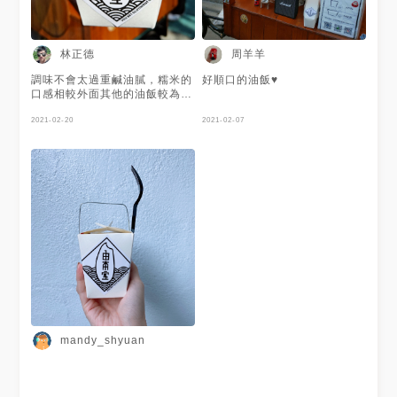
林正德
周羊羊
調味不會太過重鹹油膩，糯米的
好順口的油飯♥️
口感相較外面其他的油飯較為鬆
軟，吃起來不會黏黏的，吃完之
後看了一下盒子底部，沒有變成
2021-02-20
2021-02-07
吸太多油的可怕樣子，可見在製
作的時候油量也是抓得很好呢￼
mandy_shyuan