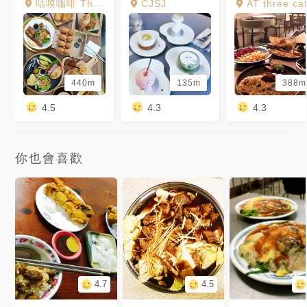
咕嗼咖啡 The Good Mood Cafe
CJSJ
AT three ca
440m
135m
388m
4.5
4.3
4.3
你也會喜歡
4.7
4.5