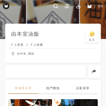
EN
由本室油飯
4.3
2
人來過
4
人收藏
台中市, 西區
美食客分享
熱門餐點
店家菜單