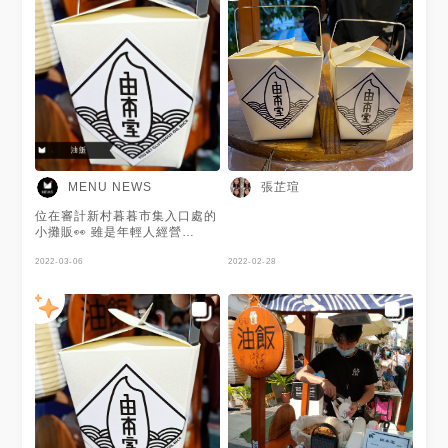
張芷瑄
MENU NEWS
位在審計新村暮暮市集入口處的
小攤販👀 雖是年輕人經營👦🏻
但口味不脫離傳統油飯太多😏
粒粒分明且稍有硬度的油飯😳
2022-03-06
2022-02-28
好吃不膩口🥰 謝謝 @林正德 提
供美照🧡