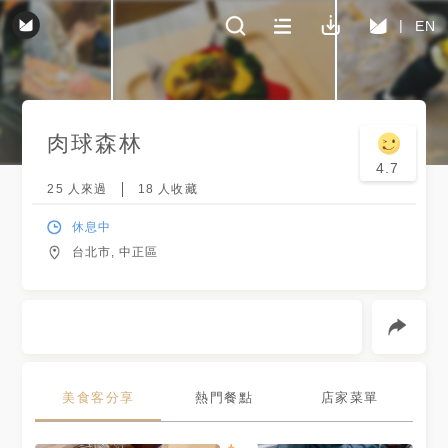
EN
肉球森林
4.7
25
人來過
18
人收藏
休息中
台北市, 中正區
美食客分享
熱門餐點
店家菜單