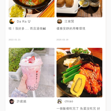
江俊賢
Da Ra 🦊
哇！漲好多…. 而且湯很鹹
優雅安靜的用餐環境
2022-01-21
2020-03-19
許庭嫣
chiao
一個飯都吃完了 魚還沒吃完 好