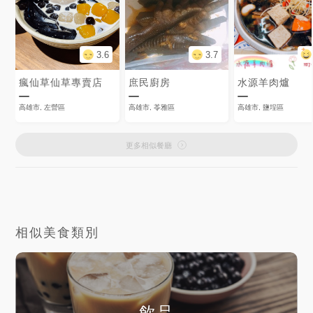
3.6
3.7
瘋仙草仙草專賣店
庶民廚房
水源羊肉爐
高雄市, 左營區
高雄市, 苓雅區
高雄市, 鹽埕區
更多相似餐廳
相似美食類別
飲品