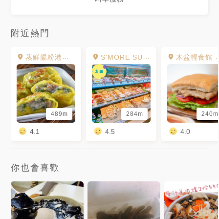
附近熱門
蒸鮮腸粉港式飲茶
S'MORE SUGAR PASTRY 法式手工甜點 辛亥店
木盆輕食館 Woopen 河堤門市
489m
284m
240m
4.1
4.5
4.0
你也會喜歡