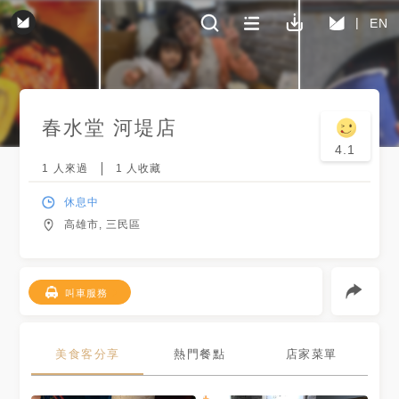
EN
春水堂 河堤店
4.1
1
人來過
1
人收藏
休息中
高雄市, 三民區
叫車服務
美食客分享
熱門餐點
店家菜單