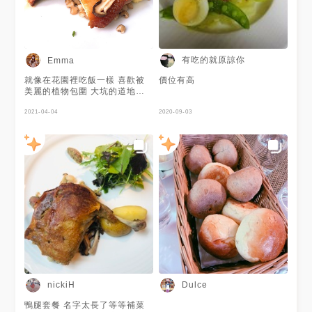
茶、冬瓜檸檬茶（擇一） 🍽主
餐： 爐烤脆皮香草羊小排襯季
節鮮蔬佐羊汁蒜香奶醬 $990 德
國豬腳佐酸菜與第戎芥末醬（產
地：加拿大） $890 個人覺得
cp值很高，彷彿置身於森林裡，
有吃的就原諒你
Emma
有餐廳、體驗DIY手作、禮品
屋、室內植物園，感覺的出來老
就像在花園裡吃飯一樣 喜歡被
價位有高
闆很用心維護院內植物，每一個
美麗的植物包圍 大坑的道地食
生命都好美！ 離新社花海只要3
材入菜 各種菇類 真的超好吃🍄
分鐘車程，櫻花季的時候還能賞
入園門票100元 可折抵消費
2021-04-04
2020-09-03
櫻呢！ 📍地址：台中市新社區
協興街61號 ⏱營業時間： 週
一、二早上10:00-下午18:00
週六、日 早上9:00-晚上21:00
公休日：週三、四 📞電話：04-
2582-1141 #千樺花園 #台中美
食 #台中景點 #台中義式#新社
景點#台中餐廳 #台中 #義法料
理 #賞櫻景點#新社美食#柳川#
網美景點#德國豬腳#新社花海
#taiwanesefood #櫻花季
#popyummy#taichung#taichungfo
nickiH
Dulce
鴨腿套餐 名字太長了等等補菜