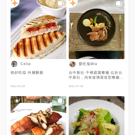
愛吃鬼Mia
Celia
很好吃😋 外層酥脆
台中新社·千樺庭園餐廳 位於台
中新社，內有玻璃屋造型餐廳，
室內外都有置身於森林裡的感
2023-04-28
覺。 有專屬停車場，入園門票
2021-07-24
$100（可抵用餐費），整間綠
意盎然，很好拍、很夢幻，整理
的乾乾淨淨一點都感覺不出是間
老餐廳了呢！ 🍴假日午、晚餐
以套餐為主，附： ·季節沙拉 ·
特選前菜 ·手工麵包搭配法國奶
油與西班牙特級初榨橄欖油 ·今
日濃湯 ·檸檬薄荷雪波 ·主廚季
節甜品 ·illy咖啡、Twining紅