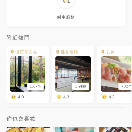
叫車服務
附近熱門
澄石享自在
飛花落院
菇神
1.6km
1.9km
732m
4.0
4.3
4.3
你也會喜歡