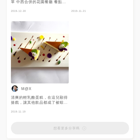
單 中西合併的花園餐廳 餐點烹
調由名廚操刀 入場一定得先拿
入場卷可折抵 若直接用餐也記
2019-12-30
2019-11-21
得先付入場卷費 因為下雨讓入
場卷制度有點欠缺執行力
M@X
清爽的輕乳酪蛋糕，在這兒顯得
搶戲，讓其他飲品都成了被晾在
旁邊的配角。
2019-11-19
想看更多分享嗎