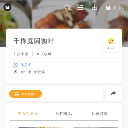
EN
千樺庭園咖啡
4.8
7
人來過
6
人收藏
休息中
台中市, 新社區
叫車服務
美食客分享
熱門餐點
店家菜單