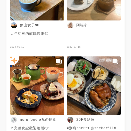
象山女子🐘
阿福🫥
大年初三的醒腦咖啡🤓
2024-02-12
2023-07-15
neru.foodie丸の良食
20F食驗家
📒完整食記歡迎追蹤👉
#別所shelter @shelter5118