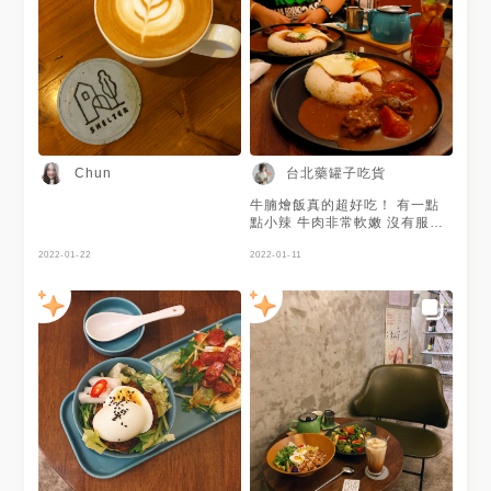
花釀淡淡的香味，口感可以用美
滿了台灣味，同時加進了西式的
妙來形容 冷的鮮奶油搭配稍微
創意，很難想像這樣的用餐環境
烤脆上色的杏仁片一起吃很像在
能吃到這種風味的餐食 🍚別所
互相較勁，同時相呼輝映 💁‍♀️吃
秘制肉燥飯盤 沙拉的胡麻醬是
得很開心沒錯，但是如果可以不
自己做的！芝麻顆粒清清楚楚，
要配工事應該會更開心🌚 ｜捷
質地沒有市售的這麼稠，吃起來
運民權西路站5號正對面巷子 ｜
也更清爽；更神奇的是配料居然
不限時 ｜平日可訂位，假日僅
有黑胡椒香腸 肉燥飯的部分亮
現場候位 ｜低消一杯飲品，蛋
點真的就在肉燥，香得很銷魂，
糕有不定品項可詢問 ｜桌邊點
可惜的是蛋的口感我不愛、飯也
台北藥罐子吃貨
Chun
餐，後結 #20f食驗室 #20f食驗
偏黏軟 🍰客家擂茶蛋糕 其實送
室田調
上來前還以為是戚風蛋糕，結果
牛腩燴飯真的超好吃！ 有一點
是起司蛋糕 深得我心喔齁 擂茶
點小辣 牛肉非常軟嫩 沒有服務
最重要的堅果味跟茶味都有出
費跟限時 假日不能訂位
來，而且好香🤤 但孤陋寡聞如
2022-01-22
2022-01-11
我吃不太懂，有點像巴斯克，但
它又沒有焦黑的外皮，又有點像
是用酥皮代替塔皮ಠ_ಠ 無論如
何，如果再訪我是絕對願意再點
一塊來吃的 🥤別所巧克力 怕甜
所以點餐特別問了一下，說裡面
有加黑巧克力也有店家自製的巧
克力醬，但我好像喝不出個所以
然🙃 But苦甜跟濃厚都有達到我
的標準，所以給過！ 再訪的話
會想吃吃看他們的醉雞飯跟茶品
～ ｜不限時 ｜平日可訂位，假
日僅現場候位 ｜低消一杯飲