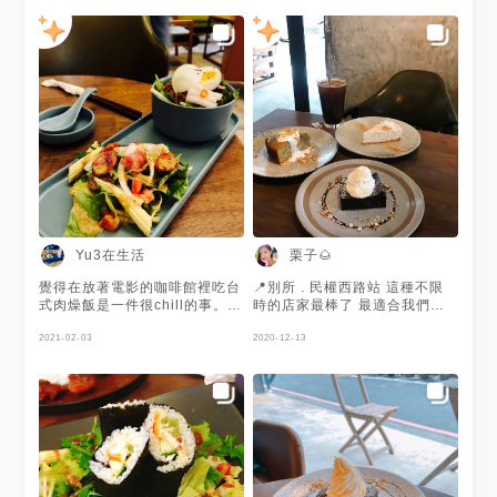
香 以為是柳橙基底，結果喝起
很多水果，喝起來特別甘甜🤤 #
來像是青草茶，一問才知道他另
別所 #肉燥飯 - 低消💰一杯飲料
一個名字叫非洲國寶茶，謝囉非
☕️ 營業🈺️Mon.-Sun. 1100-
洲🙃 跟健康飲料無緣的我。 季
2300
節水果氣泡水*160 橙香博士茶
*160 招牌肉燥飯*250 醉雞飯
*260 醉雞好吃，肉燥更好吃，
不愧是被肉燥飯耽誤的咖啡廳，
大推肉燥飯🥳🥳🥳 #台北 #咖啡
廳 #甜點 #咖啡 #肉燥飯 #醉雞
Yu3在生活
栗子🌰
覺得在放著電影的咖啡館裡吃台
📍別所 . 民權西路站 這種不限
式肉燥飯是一件很chill的事。肉
時的店家最棒了 最適合我們這
燥很香，吃起來很清爽，吃到最
群長舌婦的女人了🤣 - ▫️別所梅
後都不會有油膩感。沙拉是拌胡
2021-02-03
漬醉雞飯 $260 ▫️檸檬起司蛋糕
2020-12-13
麻醬，覺得份量剛好，如果很餓
$150 ▫️桂花釀蛋糕 $160 ▫️伯爵
或食量較大可能稍嫌少。
蛋糕 $160 ▫️柚子巧克力布朗尼
$150 - ▫️每人低消一杯飲料 ▫️無
服務費 ▫️不限時 📍台北市大同區
承德路三段51巷18號 🚇民權西
路站5號出口 ⏱11:00-23:00 📞
02-2599-1811 #台北 #台北美
食 #民權西路美食 #下午茶 #甜