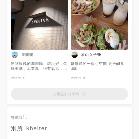
崔嫻嫻
象山女子🐘
開到很晚的咖啡廳，環境好，蛋
蠻舒適的一個小空間 更推鹹食
糕美味，工業風，很有氣氛，價
🙋🏻‍♀️
格適中
2020-09-17
2020-08-11
想看更多分享嗎
餐廳資訊
別所 Shelter