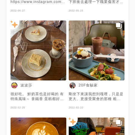
https://www.instagram.com/neru.foodie
下班衝去處理一下職業傷害才得
🍭雙北美食地圖正式上線👉
空吃飯的me🥲 🐷啟蒙豬腳飯 飯
https://goo.gl/maps/jdtSUNJEUgLjtyUA9
2022-06-27
跟蛋跟上次吃肉燥飯盤的是同一
2022-05-15
🍵持續更新中～地標點入查看完
個東西就不多提，加藜麥很討喜
整部落格 🍰建議使用Chrome瀏
小菜都蠻好吃的，醃蘿蔔跟上次
覽器或是電腦觀看 - 🏷 #台北美
一樣，龍鬚菜蒜味重帶點辣椒
食 #新北美食 #nerufoodie
香，杏鮑菇加芝麻加了口感也加
了香氣，而且片狀的口感好喜歡
喔how come我以前沒有發現！
我那麼愛吃杏鮑菇的人！ 豬腳
本人我願意相信它是好吃的，不
論是本體的膠質口感還是他的滷
汁，但是我也相信是我對豬腳沒
有極度的愛好而影響了我心裡對
它的分數 抱歉豬腳，你的骨頭
真的太多了，我很努力在喜歡你
了...... 🍵別所擂茶 自從高中社
團出去玩有一起磨過擂茶後好像
波波莎
20F食驗家
就再也沒有喝過了，很開心可以
在台北找到🤩而且是沒有過濾過
很好吃。 鮮奶茶也是好喝的 有
剛坐下來讓我想到嘎哩，只是是
的！ 顆粒感十足又超濃郁，旁
特殊風味～ 拿鐵香 蛋糕都好吃
更大、更接受聚會的那種 粗糙
邊還附了一小碟脆米加進去一起
😋
工業風水泥牆、成堆的乾燥花
喝更有口感 🍰桂花釀溫蛋糕 這
2022-02-20
束，搭配黑鐵架與每個轉角皆可
2022-02-22
晚的最大亮點就是它🥰原本只單
見的電影海報；常見的漆木餐桌
純期待特別標榜溫熱的蛋糕覺得
椅、復古沙發長椅配矮茶几、到
很酷，沒想到溫度跟桂花釀的香
戶外搭配陽光或燭光的大木桌，
氣息息相關！剛放進嘴裡只覺得
每個角落都能有不同的用餐氛圍
算軟溫和，下肚前開始會竄出桂
再翻開菜單會有點震驚，餐點充