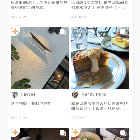
很舒服的環境，老屋矮傢俱的感
已回訪N次の愛店 飲料甜點鹹食
覺很無壓力的放鬆。
都在水準之上 雖然價格也不便
宜 最愛桂花釀蛋糕 目前沒在別
2020-12-09
的地方看過 對別所的愛是如果
2020-12-07
有人問我台北咖啡廳 它一定位
居前三名的那種愛（浮誇）
Faydee
Mandy Hung
適合拍照，餐點也好吃
藏在口袋名單許久的店終於有時
間來光顧了！低消一杯飲品、不
限時不收服務費、附插座，對一
2020-12-05
個想要好好大聊特聊又想過小資
2020-09-20
下午的很適合。 點了心心念念
的桂花釀蛋糕，友人點的檸檬起
司蛋糕覺得不錯吃。飲品部分尚
可接受。