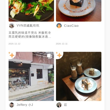
點 #蛋糕 #布朗尼 #栗の美食
#f4f #popdaily #popyummy
#taipeifood #coffeestore
#exploretaipei #foodporn
#coffeelover
#CoffeeNClothes #instagood
VVN四處亂吃吃
CiaoCiao
豆腐乳的味道不突出 米飯乾冷
而且硬硬的(很像隔夜飯冰過冰
箱那種) 周圍的沙拉表現好一點
淋醬是油醋醬酸酸的 吃起來蠻
2020-12-12
2020-12-11
清爽 店內氣氛不錯有點中式復
古文青感 若只是想找個好拍照
好聊天，但不是很在意餐點美味
程度的話可以來嘗試看看
Jeffery 小J
莊