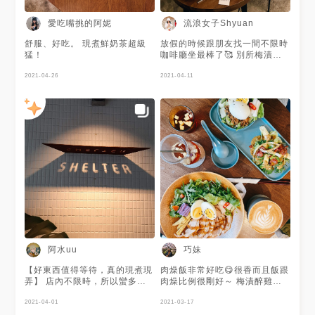
品，蛋糕有不定品項可詢問 ｜
桌邊點餐，後結
愛吃嘴挑的阿妮
流浪女子Shyuan
舒服、好吃。 現煮鮮奶茶超級
放假的時候跟朋友找一間不限時
猛！
咖啡廳坐最棒了🥰 別所梅漬醉
雞飯💰260 雞肉吃起來很特別很
2021-04-26
嫩 微酸的梅味跟淡淡的酒味搭
2021-04-11
配出很特別味道很下飯 下面的
飯淋滿醬汁完全不會有沒味道的
窘境 甜點套餐💰309 可以任選
一款甜點跟一杯飲料 甜點我選
擇的是擂茶蘋果磅蛋糕 磅蛋糕
吃起來不會太乾 裡面有些小小
的蘋果塊 濃濃的擂茶味讓蘋果
磅蛋糕增加不同的風味 飲料我
選擇是小農山蜜拿鐵 喝起來是
中規中矩的拿鐵不會過於苦澀或
過甜還不錯
阿水uu
巧妹
【好東西值得等待，真的現煮現
肉燥飯非常好吃😋很香而且飯跟
弄】 店內不限時，所以蠻多人
肉燥比例很剛好～ 梅漬醉雞醬
願意等老闆現做，我的主餐白飯
料非常特別🥰 正餐類都有加綠
也是現煮，讚讚👌👌👌 點了橙
2021-04-01
色蔬菜很營養🤣 紅茶裡面加了
2021-03-17