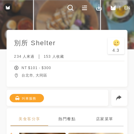
EN
別所 Shelter
4.3
234
人來過
153
人收藏
NT $
101
- $
300
台北市, 大同區
叫車服務
美食客分享
熱門餐點
店家菜單