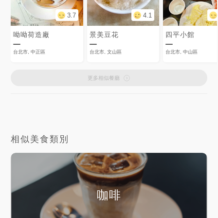
3.7
4.1
呦呦荷造廠
景美豆花
四平小館
台北市, 中正區
台北市, 文山區
台北市, 中山區
更多相似餐廳
相似美食類別
咖啡