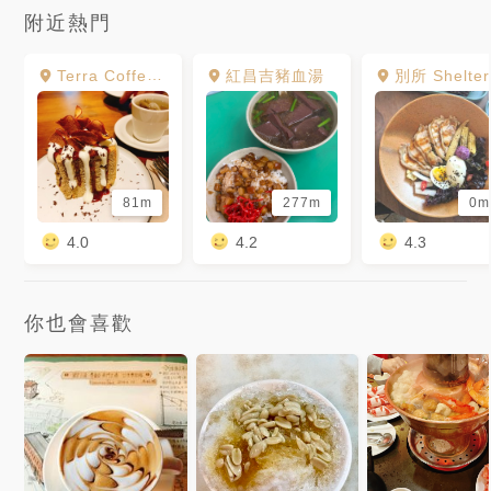
附近熱門
Terra Coffee 德樂咖啡
紅昌吉豬血湯
別所 Shelter
81m
277m
0m
4.0
4.2
4.3
你也會喜歡