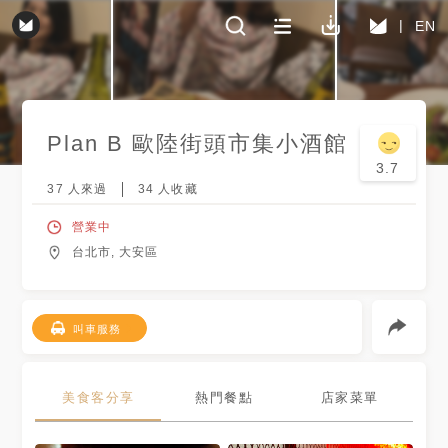
EN
Plan B 歐陸街頭市集小酒館
3.7
37
人來過
34
人收藏
營業中
台北市, 大安區
叫車服務
美食客分享
熱門餐點
店家菜單