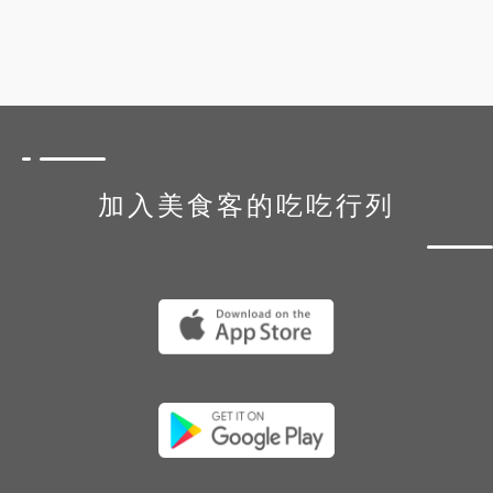
加入美食客的吃吃行列