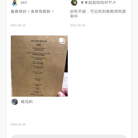
🍄🍄姑姑咕咕叫🎊🎉
jen
別 肉質也很有水準 推薦大家來
這裡用餐
服務很好！食材很新鮮！
好吃不錯，可以吃到龍蝦四吃跟
和牛
2021-04-13
2021-04-10
楊泓鈞
2020-05-29