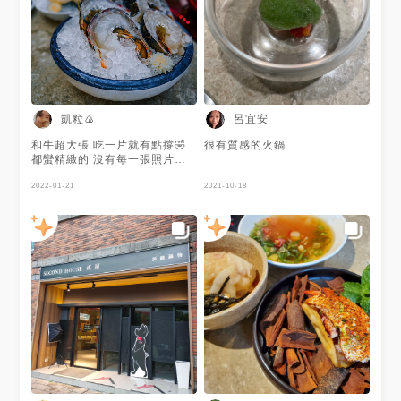
口即化，相當好吃 🥩日本A5和
口即化，相當好吃 🥩日本A5和
新鮮現包 滿滿的龍蝦肉 再搭配
150g $1100 3、全肉套餐-A5
牛肋眼套餐的肉盤 選用熊本和
牛肋眼套餐的肉盤 選用熊本和
上餐廳特調的胡麻醬 辣油和海
和牛、肋眼和牛、伊比利豬擇一
牛，牛油香氣濃郁 可惜只有兩
牛，牛油香氣濃郁 可惜只有兩
苔絲 雲吞皮薄滑Q，內餡鮮甜彈
📍地址：112台北市北投區大業
片 🥐甜品時間 當天供應的甜點
片 🥐甜品時間 當天供應的甜點
牙且 非常好吃 🍚龍蝦三吃-龍蝦
路717-2號1樓 ⏱營業時間：
為冰淇淋 有香草冰淇淋、巧克
為冰淇淋 有香草冰淇淋、巧克
鉗手卷 完整的龍蝦鉗肉 搭配上
12:00–14:30、17:30–21:30
力冰淇淋 撒上榛果後，搭配起
力冰淇淋 撒上榛果後，搭配起
黃美乃滋、炸馬鈴薯絲、洋蔥
（週一公休） 📞電話：
來還算不錯 整體而言 非常推薦
來還算不錯 整體而言 非常推薦
新穎特別，非常好吃 🍚 龍蝦四
(02)2894-5333 #北投#北投美
他們家的鍋物 龍蝦四吃非常特
他們家的鍋物 龍蝦四吃非常特
吃-龍蝦粥 店員會先上木盤 木盤
食#新北投美食#台北火鍋#北投
凱粒🍙
呂宜安
別 肉質也很有水準 推薦大家來
別 肉質也很有水準 推薦大家來
上的小碟子盛裝著的煮粥用的配
火鍋#萬華美食#雜炊#套餐#龍
這裡用餐
這裡用餐
料 多種配料皆可自己挑選 芹菜
蝦火鍋#貳房#高貴不貴#創意鍋
和牛超大張 吃一片就有點撐🤣
很有質感的火鍋
丁 筍丁 香菇 海帶芽 芋頭丁 油
物#網美火鍋店
都蠻精緻的 沒有每一張照片都
蔥酥 蔥白 一起與白米烹煮收汁
#Hotpotlab#hotpot#taiwan#howsa
拍 可以再訪☺️
後 再搭配上油條及飛魚卵黃金
せいもんちょう#Ximending
2022-01-21
2021-10-18
泡菜一同享用 🥩美國Prime牛小
排 色澤鮮美多汁 帶有大理石紋
路的油花 吃起來不乾柴 🥩西班
牙伊比利豚套餐的肉盤 肉色紅
潤且油花分佈均勻 口感彈牙，
還算好吃 🥩日本A5霜降和 油
脂分布的很均勻，富有甜喔 入
口即化，相當好吃 🥩日本A5和
牛肋眼套餐的肉盤 選用熊本和
牛，牛油香氣濃郁 可惜只有兩
片 🥐甜品時間 當天供應的甜點
為冰淇淋 有香草冰淇淋、巧克
力冰淇淋 撒上榛果後，搭配起
來還算不錯 整體而言 非常推薦
他們家的鍋物 龍蝦四吃非常特