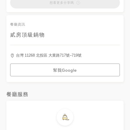
想看更多分享嗎
餐廳資訊
貳房頂級鍋物
台灣 11268 北投區 大業路717號–719號
幫我Google
餐廳服務