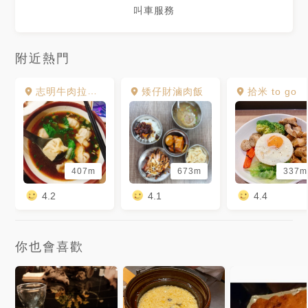
叫車服務
附近熱門
志明牛肉拉麵(北投總店)
矮仔財滷肉飯
拾米 to go
407m
673m
337m
4.2
4.1
4.4
你也會喜歡