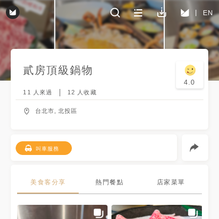
EN
貳房頂級鍋物
4.0
11
人來過
12
人收藏
台北市, 北投區
叫車服務
美食客分享
熱門餐點
店家菜單