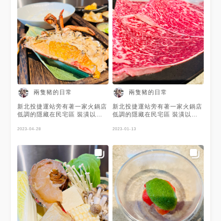
兩隻豬的日常
兩隻豬的日常
新北投捷運站旁有著一家火鍋店
新北投捷運站旁有著一家火鍋店
低調的隱藏在民宅區 裝潢以木
低調的隱藏在民宅區 裝潢以木
質調與暖色系為主 空間雖然不
質調與暖色系為主 空間雖然不
大但還算明亮舒適 餐廳有開放
2023-04-28
大但還算明亮舒適 餐廳有開放
2023-01-13
式的料理台 坐在吧台可以直接
式的料理台 坐在吧台可以直接
看到廚師處理食材的過程 店內
看到廚師處理食材的過程 店內
有包廂座位和吧台區 🔘包廂座
有包廂座位和吧台區 🔘包廂座
位(低消6000元)，可容納約6人
位(低消6000元)，可容納約6人
包廂座位及外面4人桌是以一大
包廂座位及外面4人桌是以一大
鍋來共鍋只🔘吧台區則是以個人
鍋來共鍋只🔘吧台區則是以個人
小鍋 餐廳以套餐為主 有龍蝦套
小鍋 餐廳以套餐為主 有龍蝦套
餐(龍蝦4吃+肉品或海鮮盤) 海
餐(龍蝦4吃+肉品或海鮮盤) 海
陸套餐(海鮮盤+肉品) 肉品套餐
陸套餐(海鮮盤+肉品) 肉品套餐
一坐下後店員會先上熱麥茶 接
一坐下後店員會先上熱麥茶 接
著送上菜盤及煮物計時器 服務
著送上菜盤及煮物計時器 服務