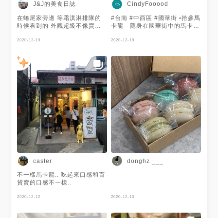
J&J的美食日誌
CindyFooood
在蜷尾家旁邊 等霜淇淋排隊的
#台南 #中西區 #國華街 ▫️拾參馬
時候看到的 外觀超級不像賣馬
卡龍 - 隱身在國華街中的馬卡龍
卡龍的店 非常的復古 及年代感
專賣店🌹 特別推薦百香果口味
但是馬卡龍卻非常的新奇 當天
2020-12-19
的！ 水果口味的馬卡龍個人比
2020-12-19
店裡有15種口味 幾種比較印象
較喜歡偏酸的味道 可惜的是檸
深刻的 鹹蛋黃、百香果+火龍
檬口味真的不夠酸～～🍋
果、檸檬+紅玉紅茶 但因為是第
一次買就買感覺比較安全的口味
紅絲絨、焦糖海鹽、萊姆葡萄
因為是減糖配方（店家說的）
所以吃起來相較一般的馬卡龍真
的比較不甜 但也是因為如此 也
比較不會膩 紅絲絨 中間夾乳酪
奶香味十足 萊姆葡萄 帶著萊姆
酒香味 中間的餡料還有葡萄乾
碎末 葡萄乾+萊姆酒絕配 焦糖
海鹽 店家說是招牌 真的當之無
愧 外層的焦糖薄薄一層 較有咬
勁 越咬越香 如果不知道聖誕節
caster
donghz ___
要送什麼 這家馬卡龍真的是首
選
不一樣馬卡龍.. 吃起來口感和百
貨賣的口感不一樣..
2020-12-12
2020-12-10