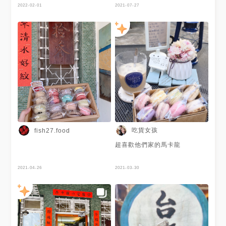
ㄘ台南 2022/09/25
2022-02-01
限定、熱銷⋯就好像被下了符
2021-07-27
咒，買買買！
吃貨女孩
fish27.food
超喜歡他們家的馬卡龍
2021-04-26
2021-03-30