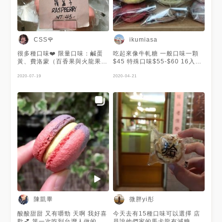
～10分鐘） 可宅配🚗 宅配運費
計算🧮 單次單一地點同溫層宅
配，折扣後總訂購金額達$3500
以上免運費（現台灣本島，離島
另計）
CSS🌹
ikumiasa
很多種口味❤️ 限量口味：鹹蛋
吃起來像牛軋糖 一般口味一顆
黃、費洛蒙（百香果與火龍果製
$45 特殊口味$55-$60 16入
成果醬混合）紅玉紅茶、法式焦
$735
糖、乳酪起司 招牌：檸檬、抹
2020-07-19
2020-04-21
茶 🌟極限量：玫瑰（有機玫瑰
花瓣加入內餡，富有濃郁玫瑰香
氣） 其他口味：草莓、葡萄蘭
姆、原味杏仁、巧克力、咖啡、
覆盆子、芝麻、藍莓。
陳凱畢
微胖yi彤
酸酸甜甜 又有嚼勁 天啊 我好喜
今天去有15種口味可以選擇 店
歡💕 第一次吃到台灣人做的馬
員說他們家的馬卡龍有減糖 比