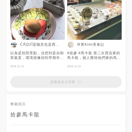
搭配偏甜 會是螞蟻🐜人的愛 口
味很多種 每一款馬卡龍都超繽
粉可愛 這家是用減糖配方 而且
是選用當季的水果哦 相較於他
家的馬卡龍 較沒那麼甜膩 配上
一杯無糖茶 完美❤️❤️❤️ 滿分5
顆🌟 我給：3.5🌟 因為馬卡龍吃
的時候內餡有一點爆出來，有點
手忙腳亂 吃完手有點黏黏的
ĆÅQÜÎ是咖其也是西班牙的柿子
停更Kimi美食記
以為是拍照景點，沒想到是自助
#拾參 #馬卡龍 第二次買這家的
茶葉蛋，環境很像回到早期年
馬卡龍，個人覺得他們家的馬卡
代，在微凌亂微廢墟，但其實都
龍很不錯，跟我想像中比較鬆軟
是精心佈置的三合院裡，有許多
2019-11-21
的馬卡龍還要紮實
2019-11-21
植栽，好像回到阿嬤家。 Ps在
拾參馬卡龍後面的巷子，也是拾
參開的自助店 茶葉蛋偏甜，茶
想看更多分享嗎
味沒有很重，蛋很大顆 #荒蛋茶
葉蛋
餐廳資訊
拾參馬卡龍