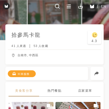
EN
拾參馬卡龍
4.3
41
人來過
53
人收藏
台南市, 中西區
叫車服務
美食客分享
熱門餐點
店家菜單