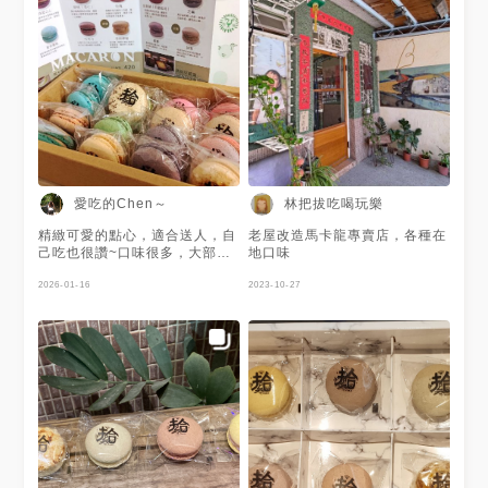
愛吃的Chen～
林把拔吃喝玩樂
精緻可愛的點心，適合送人，自
老屋改造馬卡龍專賣店，各種在
己吃也很讚~口味很多，大部分
地口味
吃起來不會太甜，有些口味口感
偏黏牙，整體而言不錯吃，不過
2026-01-16
2023-10-27
價錢也不便宜🤣