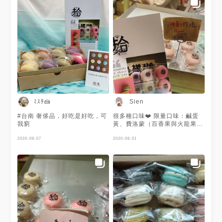
ﾐｽﾀ🍰
Sien
#台南 奢侈品，好吃是好吃，可
很多種口味❤️ 限量口味：鹹蛋
我窮
黃、費洛蒙（百香果與火龍果製
成果醬混合）紅玉紅茶、法式焦
2020-08-07
糖、乳酪起司 招牌：檸檬、抹
2020-08-01
茶 🌟極限量：玫瑰（有機玫瑰
花瓣加入內餡，富有濃郁玫瑰香
氣） 其他口味：草莓、葡萄蘭
姆、原味杏仁、巧克力、咖啡、
覆盆子、芝麻、藍莓。 📍台南
市中西區正興街63號 💰8入
$380 12入$550 16入$720 24
入$1090 馬卡龍保存方法：常
溫/陰涼處-即早食用完畢，冷
藏-7天，冷凍-14天（需退冰5