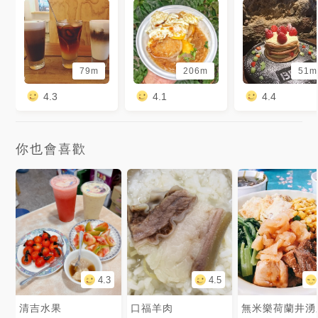
79m
206m
51m
4.3
4.1
4.4
你也會喜歡
4.3
4.5
清吉水果
口福羊肉