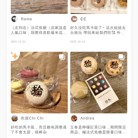
Reme
₵₵
（左到右）法式焦糖（店家說是
好久沒吃馬卡龍了~ 這次姐姐去
人氣口味，我覺得喜歡爆米花的
台南玩 帶回來給我們吃🥰 外面
人會喜歡）、原味（奶香+杏仁
盒子是我自己加上去的 - ◊檸檬
香）、玫瑰（花香）、萊姆檸檬
2022-12-21
$45 不會很酸 反而馬卡龍的甜
2022-10-14
（酸甜） 正興街上的減醣版馬
更多一些 - ⧫巧克力 $45 吃起來
卡龍，和法式馬卡龍不同，外層
苦苦甜甜的 味道也蠻濃的 - ◊抹
比較厚硬、厚實，內餡是類似鮮
茶 $45 抹茶味蠻濃的 餅皮也很
奶油餡，法式的內餡偏甘納許，
好吃 - ⧫草莓 $45 我沒有吃到
外層比較輕酥，四種口味中，我
但我妹很喜歡這個~ - ◊玫瑰 吃
覺得較貴的玫瑰和檸檬較好吃，
不出來玫瑰味 我妹說還吃起來
層次比較豐富。這家的馬卡龍不
有點像桑椹？！ - ⧫法式焦糖 甜
需馬上冰，比起法式馬卡龍，更
甜的 有顆粒感的焦糖 馬卡龍是
適合送禮，冷藏保存可放7天
偏黏的 但卻不會黏牙 上面還有
層糯米紙 - 也可以線上訂購唷！
- 🕰️營業時間 Mon.~Fri.
12.~20. Sat.~Sun. 11.~21.
🏠店家資訊 台南市中西區正興
街63號 - - #台灣 #台南 #台灣
美食 #台南美食 #台灣甜點 #台
吃貨Chi Chi
Andrea
南甜點 #台灣馬卡龍 #台南馬卡
龍 #拾參 #馬卡龍 #拾參馬卡龍
好吃的馬卡龍，而且糖有調整過
立春是檸檬紅茶口味，期間限定
#馬卡龍禮盒 #taiwan #tainan
了不會太甜，很棒👍
商品。極法式焦糖是限量口味。
#taiwanfood #tananfood #cc
抹茶是熱門口味。一聽到限量、