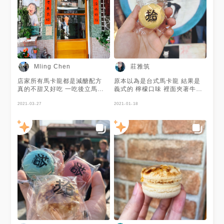
莊雅筑
Mling Chen
店家所有馬卡龍都是減醣配方
原本以為是台式馬卡龍 結果是
真的不甜又好吃 一吃後立馬愛
義式的 檸檬口味 裡面夾著牛軋
上 列入口袋名單啊
糖 覺得普普
2021-03-27
2021-01-18