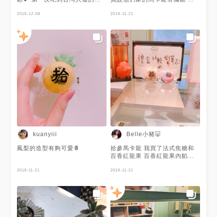
卡龍，果然是台灣人會喜歡😘
較不會膩 覺得是蠻好吃der 因
而且應該也只有我們會想到要用
2019-12-08
為我本身就愛甜食
2019-11-21
成這樣配色吧，少女心噴發
Belle小豬🐷
kuanyiii
鳳梨的造型有夠可愛🍍
拾參馬卡龍 我買了法式焦糖和
百香紅龍果 百香紅龍果內餡的
奶油是百香果口味的 中間還有
2019-11-21
一點紅龍果醬 百香果味道比較
2019-11-21
重 吃不太出紅龍果的味道 整體
搭配酸酸甜甜的 喜歡吃酸的人
會蠻喜歡的 法式焦糖口味 表面
有一層脆糖 讓整體馬卡龍吃起
來 又多了一層脆脆的口感 整體