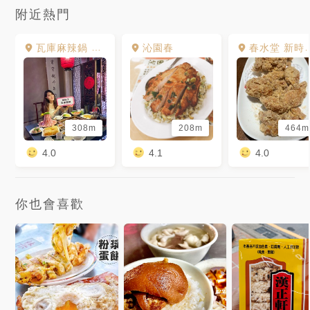
附近熱門
瓦庫麻辣鍋 WOW COOL HOTPOT
沁園春
春水堂 新時代店
308m
208m
464m
4.0
4.1
4.0
你也會喜歡