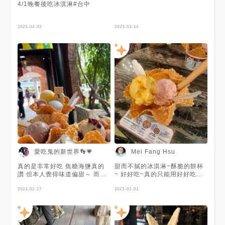
4/1晚餐後吃冰淇淋#台中
2023-04-02
2023-03-14
愛吃鬼的新世界👣💗
Mei Fang Hsu
真的是非常好吃 焦糖海鹽真的
甜而不膩的冰淇淋~酥脆的餅杯
讚 但本人覺得味道偏甜～ 而小
~ 好好吃~真的只能用好好吃形
料的部分也是相當不錯滴👌🏻👍🏻
容，只是吃完後一直冷顫😂
2023-02-27
2023-02-01