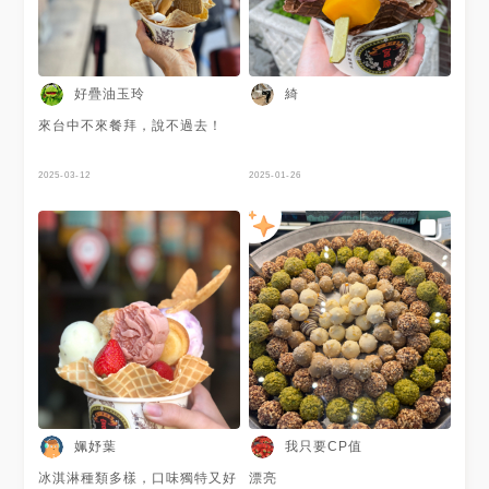
好疊油玉玲
綺
來台中不來餐拜，說不過去！
2025-03-12
2025-01-26
姵妤葉
我只要CP值
冰淇淋種類多樣，口味獨特又好
漂亮