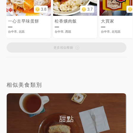
3.8
3.7
一心古早味蛋餅
松香爌肉飯
大買家
台中市, 北區
台中市, 西區
台中市, 北屯區
更多相似餐廳
相似美食類別
甜點