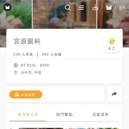
EN
宮原眼科
4.2
590
人來過
460
人收藏
NT $
101
- $
300
台中市, 中區
叫車服務
美食客分享
熱門餐點
店家菜單