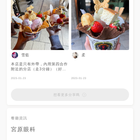
雪藍
柔
本店是只有外帶，內用第四合作
附近的分店（走3分鐘）（好像
冰淇淋種類較多）我以為我點了
三顆冰結果其實只有一顆（這個
2023-01-23
2023-01-23
是聖代喔）
想看更多分享嗎
餐廳資訊
宮原眼科