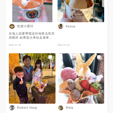
吃貨小肥仔
Felice
在地人說要帶我這外地客去吃宮
原眼科 結果從火車站走過來不
到五分鐘 還迷路到去問人 整個
快笑死😂😂😂 宮原眼科的冰淇
2023-07-28
2023-07-02
淋口味都好特別 西瓜口味蠻好
吃的👍
Robert Yang
Reta