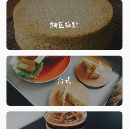
麵包糕點
台式