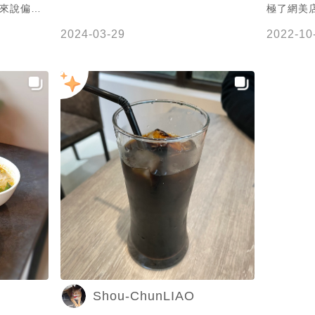
極了網美
真的很臭
意也是蠻
2024-03-29
2022-10
不要加太多
有配合台
疑似有芹菜
要吃道地的
很香 不會
日餐點📌 
相真的很不
麵的味道根
成河粉了
🔸炒空心
壢區民權路
只是之前
粗的空心菜
啦哈哈哈 
美味 🔸越
吃起來都
了春捲以
的風味🤣 
啡 📍桃
🕐 11:0
Shou-ChunLIAO