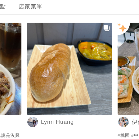
點
店家菜單
Lynn Huang
伊
以說是沒興
#桃園 #中壢 越