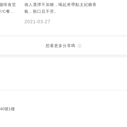
e/越啡食堂
個人選擇不加糖，喝起來帶點太妃糖香
餐/C餐
氣，順口且不苦。
越式煉乳
2021-03-27
錯餐 就是

~~~~~~~
想看更多分享嗎
40號1樓