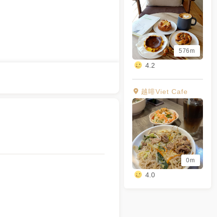
576m
4.2
越啡Viet Cafe
0m
4.0