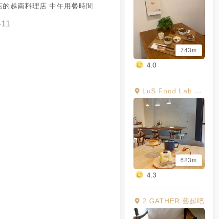
店的越南料理店 中午用餐時間生
好的 餐點味道都不錯 只是感覺
-11
灣人的口味調整過 所以不要想著
越南料理 不過是好吃的😂 今
743m
🔸牛肉炒河粉 $130 跟台式炒
本大同小異😂 不過是把麵換
4.0
 味道好吃 只是吃不出台越差異
菜 $80 是我喜歡的空心菜模樣
LuS Food Lab 陸氏食研所
我去吃越南人開的越南料理是粗
🤣 我是不知道有沒有什麼差異
🔸羊肉湯 $80 味道一樣很鮮甜
式生春捲 $110 🔸鮮奶茶 $80
沒什麼不好 味道都不錯 只是除
外 其他的東西感受不到越南料理
683m
平常來吃是真的可以的👌🏻 #越
4.3
園市中壢區民權路四段740號1樓
0～21:00 🚫 週一、二公休
2 GATHER 藝起吧