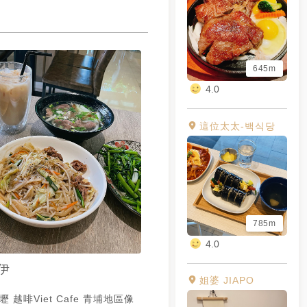
645m
4.0
這位太太-백식당
785m
4.0
伊
姐婆 JIAPO
啡Viet Cafe 青埔地區像