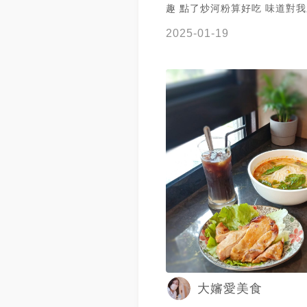
趣 點了炒河粉算好吃 味道對我來說偏淡
人生第一次嘗試魚露 一開始聞
2025-01-19
但越吃越好吃 魚露很鹹 千萬
木瓜絲跟泰式調味完全不一樣 
味但一樣酸酸甜甜的 越南咖啡
太甜 沒有嘗試到越南春捲（賣
吸引我 ✔炒牛肉河粉$150 ✔越式煉乳咖
啡 ✔涼拌蝦仁木瓜絲$140 ➤越啡 越南美
食植物咖啡館 ➤320桃園市中
四段740號1樓
大嬸愛美食