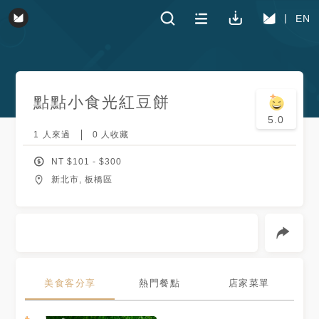
EN
點點小食光紅豆餅
5.0
1
人來過
0
人收藏
NT $
101
- $
300
新北市, 板橋區
美食客分享
熱門餐點
店家菜單