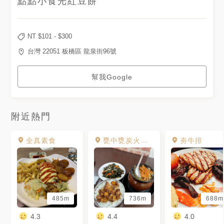
點點小食光紅豆餅
NT $
101
- $
300
台灣 22051 板橋區 龍泉街96號
幫我Google
附近熱門
全真素食
甕中甕炭火煨湯
夯牛排
485m
736m
688m
4.3
4.4
4.0