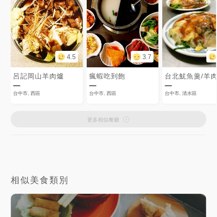
4.5
3.7
呂記岡山羊肉爐
瘋蝦吃到飽
台北魷魚羹/羊
台中市, 西區
台中市, 西區
台中市, 清水區
更多相似餐廳
相似美食類別