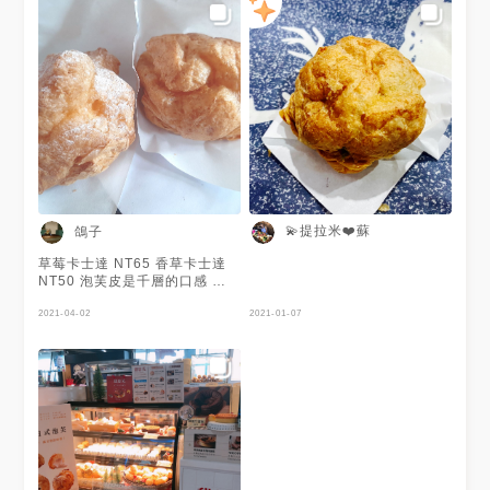
💫提拉米❤️蘇
鴿子
草莓卡士達 NT65 香草卡士達
NT50 泡芙皮是千層的口感 與
平常吃的泡芙感覺不太一樣 覺
得稍甜
2021-04-02
2021-01-07