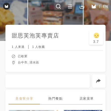
EN
甜思芙泡芙專賣店
3.7
1
人來過
1
人收藏
已歇業
台中市, 清水區
美食客分享
熱門餐點
店家菜單