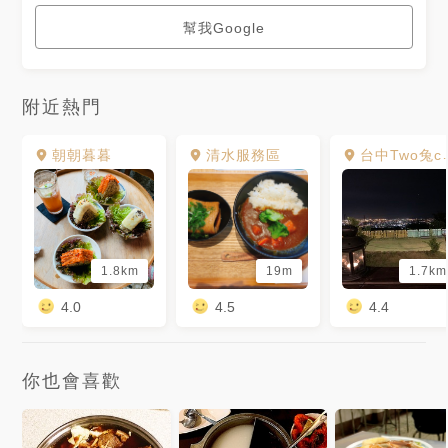
幫我Google
附近熱門
朝朝暮暮
清水服務區
台中Two兔cofe
1.8km
19m
1.7km
4.0
4.5
4.4
你也會喜歡