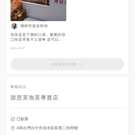
嚐鮮吃貨皮卵😋
泡芙皮是千層的口感，脆脆的😋
口味是草莓卡士達🍓 是可以想
像到的味道😆
2021-03-07
想看更多分享嗎
餐廳資訊
甜思芙泡芙專賣店
已歇業
436台灣台中市清水區吳厝二街89號