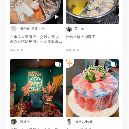
嗨蒂的吃貨人生
Zeus
在市民大道附近，交通方便 如
牡蠣🦪鍋太澎湃了
果喜歡吃蛤蜊的人一定要點爆量
蛤蜊湯底 真的推👍
2021-11-14
2021-05-09
陳建宇
🍎Apple🍎