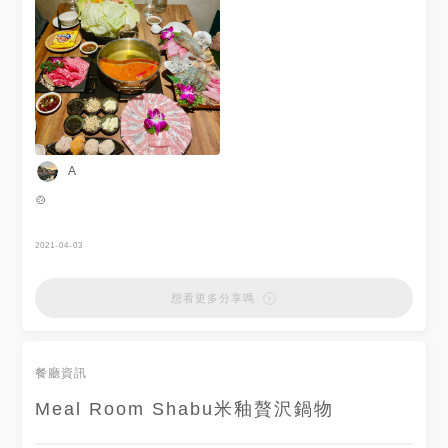
甜點、主食 經典肉品我們選擇
進我個人台北火鍋前三～ #米釉
了美國雪花牛、PRIME板腱
鍋物 #mealroom #米釉贅沢鍋
牛、PRIME翼板牛三款 主食選
物 #國父紀念館 #國父紀念館美
擇了月見蔥花飯（須加價$49）
食 #國父紀念館站美食 #國父紀
及月見椒麻牛飯（須加價$69）
念館站 #延吉街 #延吉街美食 #
它們的肉很新鮮品質都不錯 最
台北美食 #台北火鍋 #大安區 #
讓人為之驚嘆是PRIME翼板
大安區美食
牛！ 吃下去完全嫩到融化 月見
椒麻牛飯 也是很推薦 一口飯椒
麻香氣湧上來 還有牛肉跟油脂
結合一塊塊跟生蛋黃拌入在一起
A
配上下面的醬 完全開胃👍一碗
飯整整到就這樣嗑光了！ 🍴爆
🍲
量豪氣牡蠣鍋 $550 美味程度：
4 . 喜歡吃牡蠣的一定要點 整個
鍋完全是放入滿滿的牡蠣超大顆
2021-04-03
湯底是柚子胡椒湯底 所以除了
牡蠣的鮮味還有柚子的甜味 胡
椒味蠻重點會帶點胡椒辣 整個
想看更多分享嗎
味覺很豐富 牡蠣會縮小所以不
建議煮太久 但量真的很多 只能
牡蠣控的人來點😂 🍴東京招牌
麻辣鍋 $120 美味程度：4.9 .
餐廳資訊
這個麻辣鍋非常可以 辣度不會
到很辣 不敢吃太辣又喜歡喝湯
的可以大放心唷 香氣很十足 不
Meal Room Shabu米釉贅沢鍋物
會有很多辣油 帶有一些中藥的
香氣 非常不錯👍🏻 / 東區最網美