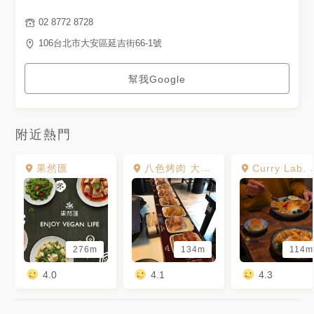
的火鍋店來了 主打高品質的美
國牛、日本A5和牛以及海鮮🦞
02 8772 8728
整體來說食材非常新鮮 是套餐
式 非單點 湯鍋會依照口味另外
106台北市大安區延吉街66-1號
收費 從小菜到甜點 都會讓你吃
的蠻飽～ 店面用餐氣氛很華麗
一進門就有專門的網美沙發區拍
幫我Google
照📷 還有包廂區很舒適保有個
人的隱私空間想要約會或者談公
事等很適合 而是這邊是寵物友
善餐廳哦🐶 用餐時間1.5小時 建
議可以先預約 👨🏻‍🍳 ♡服務態
附近熱門
度：4.3 ♡燈光氣氛：4.8 ❗️有服
務費 💰低消：$350 ⏲營業：
12:00-15:00/17:00-23:00 🏠
果然匯
八色烤肉 大安店
Curry Lab. Tokyo
地址：台北市大安區延吉街66-
1號 🚇捷運：忠孝敦化站2號出
口/國父紀念館站1號出口
#MealRoomShabu米釉贅沢鍋
物#MealRoomShabu#米釉贅
沢鍋物#台灣#台北#忠孝敦化#
國父紀念館#台灣美食#台北美
276m
134m
114m
食#忠孝敦化美食#國父紀念館
美食#火鍋#台北火鍋#忠孝敦化
火鍋#國父紀念館火鍋#東區#東
4.0
4.1
4.3
區火鍋#東區美食
#hotpot#taiwanfood#food#taiepifood#taiwan#taipei#taiwanhotpo