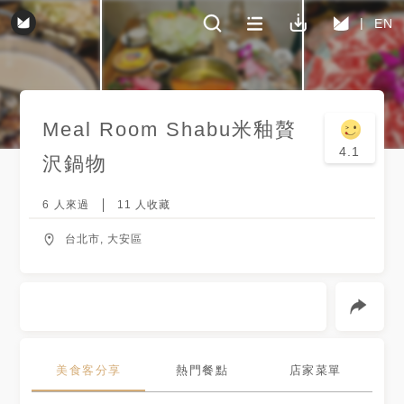
EN
Meal Room Shabu米釉贅
4.1
沢鍋物
6
人來過
11
人收藏
台北市, 大安區
美食客分享
熱門餐點
店家菜單