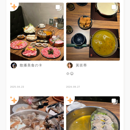
散播美食の卡
黃崁蒂
🍲😋
2025-04-23
2024-09-27