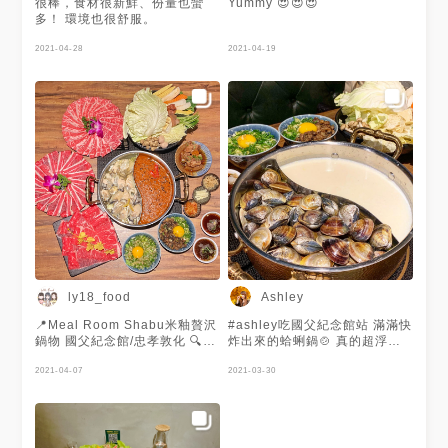
很棒，食材很新鮮、份量也蠻
Yummy 😍😍😍
多！ 環境也很舒服。
2021-04-28
2021-04-19
ly18_food
Ashley
📍Meal Room Shabu米釉贅沢
#ashley吃國父紀念館站 滿滿快
鍋物 國父紀念館/忠孝敦化 🔍特
炸出來的蛤蜊鍋🍲 真的超浮誇
殊標籤：#ly18吃台北#ly18吃
～～～ 可惜我是海鮮過敏人🥲
國父紀念館#ly18吃忠孝敦化
2021-04-07
只能眼巴巴看友人狂嗑，自己默
2021-03-30
#ly18吃鹹食 🍴只想吃肉肉-2人
默吃旁邊的牛奶鍋🥲 BTW這家
套餐 $1280 美味程度：4.3 . 套
裝潢很美～很不像印象中火鍋店
餐內容有 開胃小菜、綜合菜
的樣子 食材很新鮮，吃超飽！
盤、日式燉肉、經典肉品三拼、
整體來說印象很深刻，但沒有排