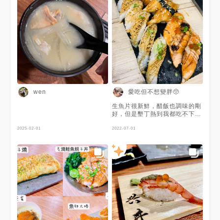
愛吃但不想變胖🥺
wen
生魚片很新鮮，醋飯也調味的剛
好，但是墾丁熱到我都吃不下太
多🤣🤣
2025-02-01
2022-07-01