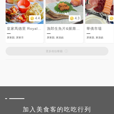
4.4
4.3
皇家馬德里 Royal Madrid
漁郎生魚片&握壽司專門店
華僑市場
屏東縣, 屏東市
屏東縣, 東港鎮
屏東縣, 東港鎮
更多相似餐廳
加入美食客的吃吃行列