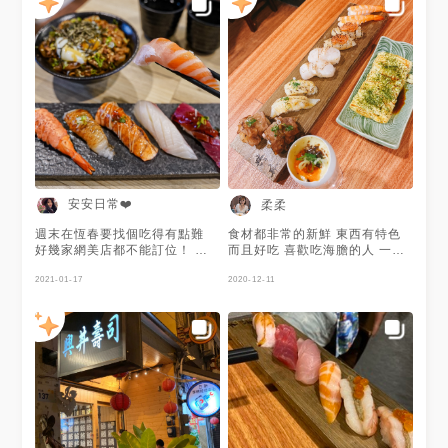
安安日常❤️
柔柔
週末在恆春要找個吃得有點難
食材都非常的新鮮 東西有特色
好幾家網美店都不能訂位！ 去
而且好吃 喜歡吃海膽的人 一定
到店內就是客滿 最後放棄 找到
要點海膽 這裡的海膽爆炸好吃
這家日式料理 評價很高👍🏻 點
2021-01-17
2020-12-11
了無菜單料理握壽司組合 可告
知說要生/炙燒 師傅會搭配 食材
蠻新鮮的 但份量不多～ 我的牛
肉丼飯是壽司醋飯 醬燒牛肉配
洋蔥蠻夠味的 配上溫泉蛋拌一
拌還不錯 只是整體份量都不算
多～ 松露蒸蛋是現點現做的😍
蒸蛋搭松露＆魚卵很好吃！
🏷 無菜單料理 $280 🏷 松露蒸
蛋 $35 🏷 牛丼 $190 🏷 炙燒