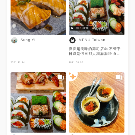
肚子皮破掉😂 🔸松露蒸蛋 我真
的好久沒吃到這麼好吃的蒸蛋了
🥺 而且這個又好特別是松露加
上明太子 口感直接疊加上去以
外層次也很分明 松露的點綴並
沒有因為這樣而搶了明太子的風
采 反而搭配的非常滿分💯我喜
歡！吃一個不過癮🥲 小小建議
Sung Yi
MENU Taiwan
⚠️開汽車真的會很難停車 我跟
友人繞了非常久🤣 印象中附近
恆春超美味的壽司店👍 不管平
也沒有停車場 就真的要靠運氣
日還是假日都人潮滿滿🥺 食材
了！ - 🔺鮭魚起司捲 $185 🔺炙
都非常的新鮮且十分有特色😋
燒穴子握壽司 $55 🔺珠蔥鮪魚
2021-11-24
每一款都食物都美得像藝術品啊
2021-08-06
手捲 $50 🔺海膽手捲 $90 🔺松
🎉 喜歡吃海膽的人👀 絕對不能
露蒸蛋 $35 🔺味增湯 $30 - 🚩
錯過這間店的海膽❗️❗️ 但是要小心
【興丼壽司｜屏東恆春】 🏠：
不要太貪心點太多啊🥴 謝謝@
屏東縣恆春鎮中山路139號 ⏰：
吃貨球愛吃提供美照❤️
11:00-14:00/17:00-20:30
☎️：08-889-1314 ⚠️：可先打
電話訂位 #15吃貨 #15吃屏東
#屏東美食 #墾丁美食 #恆春美
食 #日式壽司#炙燒鮭魚 #日式
料理 #壽司 #鮭魚 #興丼壽司 #
手捲 #松露 #蒸蛋 #恆春 #墾丁
#手機食先 #pingtungfood
#igfood #foodie #photo
#yummy #popyummy
#popyummy屏東 #sushi #味