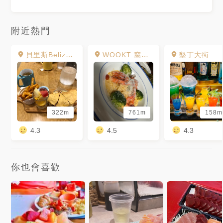
附近熱門
貝里斯Belize Brunch
WOOKT 窩墾丁 BARISTRO
墾丁大街
322m
761m
158m
4.3
4.5
4.3
你也會喜歡