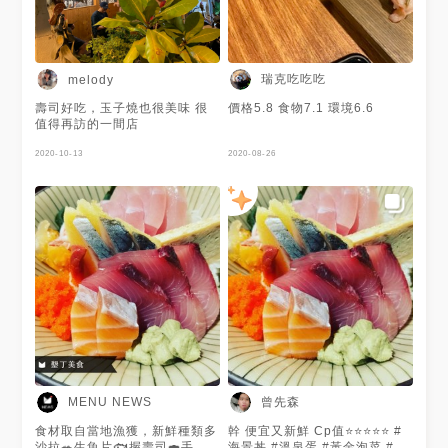
比目魚 $60 💬 店家正後方可
以停車 很方便 🔍 興丼壽司 📍
946屏東縣恆春鎮中山路139號
☎️ 088891314 🕒 11:00–
14:00 17:00–20:30 🌈IG搶先
瑞克吃吃吃
melody
看👀 instagram.com/iu0302/
壽司好吃，玉子燒也很美味 很
價格5.8 食物7.1 環境6.6
值得再訪的一間店
2020-10-13
2020-08-26
曾先森
MENU NEWS
食材取自當地漁獲，新鮮種類多
幹 便宜又新鮮 Cp值⭐⭐⭐⭐⭐ #
沙拉🥗生魚片🐟握壽司🍣手
海景丼 #溫泉蛋 #黃金泡菜 #醋