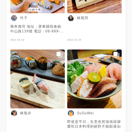
竹子
林珉羽
興丼壽司 地址：屏東縣恆春鎮
中山路139號 電話：08-889-
1314 營業時間：午餐11:00-下
午2:00 晚餐05:00-晚上9:00 #
2022-05-02
2022-02-04
屏東美食 #恆春美食 #墾丁美食
#興丼壽司 #興丼 #恆春日本料
理 #恆春餐廳 #屏東餐廳 #恆春
排隊美食 #ninibooboo
林珉卉
SuSuWei
即使是平日，生意依然強強滾😅
愛吃日本料理的絕對不能錯過👍