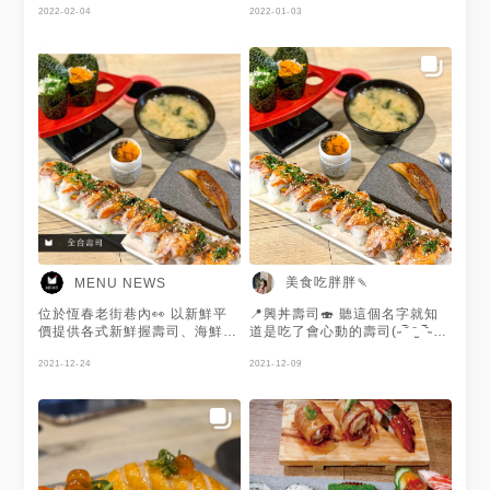
2022-02-04
2022-01-03
美食吃胖胖🍡
MENU NEWS
位於恆春老街巷內👀 以新鮮平
📍興丼壽司🍣 聽這個名字就知
價提供各式新鮮握壽司、海鮮丼
道是吃了會心動的壽司(˶‾᷄ ⁻̫ ‾᷅˵)
飯等料理🤤 炙燒比目魚的尺寸
的確吃到食物的時候大概就是
偏迷你🥺 炙燒過的比目魚油脂
2021-12-24
嗯嗯嗯這個很好吃！！心中的那
2021-12-09
香氣十足且十分新鮮🔥 謝謝 @
種吶喊🤣 🔸鮭魚起司捲 身為一
美食吃胖胖🍡 提供美照🧡
個熱愛炙燒鮭魚的女子，一定要
嚐嚐看的吧 鮭魚本身就很美味
再加上炙燒的口感還有起司 直
接無敵⋯⋯整個人幸福起來！🥰
一人吃完一捲的話真的會飽到天
靈蓋 不過我是沒這樣做啦 不想