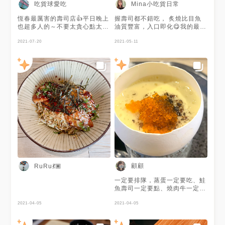
吃貨球愛吃
Mina小吃貨日常
增湯 #yummyday #yummyday
屏東
恆春最厲害的壽司店👍平日晚上
握壽司都不錯吃， 炙燒比目魚
也超多人的～不要太貪心點太多
油質豐富，入口即化😋我的最愛
啊啊啊！看到菜單太都想試試，
⭐松露蒸蛋必點！小巧精緻，濃
結果根本吃不完😅 #恆春美食 #
2021-07-20
郁香氣～很驚艷 ️ #mina吃貨人
2021-05-11
恆春市區
生 #mina吃屏東
顧顧
RuRu💃🏾
一定要排隊，蒸蛋一定要吃、鮭
魚壽司一定要點、燒肉牛一定要
吃！都超讚！
2021-04-05
2021-04-05