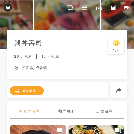
EN
興丼壽司
4.4
26
人來過
47
人收藏
屏東縣, 恆春鎮
叫車服務
美食客分享
熱門餐點
店家菜單