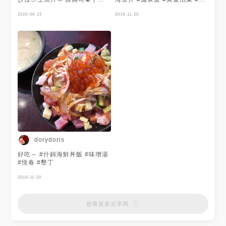
捲、丼飯、烤物、鐵板料理，樣
漬生蠔 #炙燒鮭魚臥壽司 #恆春
樣都讓人想吃！ 尤其握壽司不
2020-06-15
美食 #生魚片 #恆春
2019-11-20
但口味好，每一款都長得像藝術
品啊🎉 謝謝 @曾先森 提供美照
❤️快來繼續多多分享美食！
dorydoris
好吃～ #什錦海鮮丼飯 #味增湯
#恆春 #墾丁
2019-11-20
想看更多分享嗎