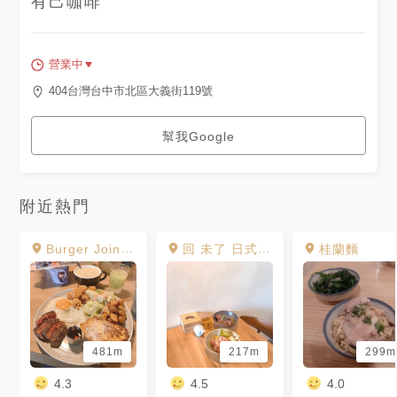
有己咖啡
點～ 另外也有販售正餐的部
分，可惜當天吃完午餐才過來，
有興趣的朋友也可以嚐鮮😋
—————————————————
🚩『有己咖啡｜北區』 🏖 台中
營業中
市北區大義街119號 ⏱️ 10:30
～21:00 🔎 @yojicoffeeee 🚷
404台灣台中市北區大義街119號
週一公休 . . . . . #有己咖啡 #台
中新店 #台中美食 #台中咖啡廳
#台中北區 #北區美食 #北區 #
幫我Google
新店報報 #台中新開幕 #復古咖
啡廳 #yojicoffee
#taichungfood #coffeegasm
附近熱門
Burger Joint 7分SO 美式廚房 崇德店
回 未了 日式丼飯
桂蘭麵
481m
217m
299m
4.3
4.5
4.0