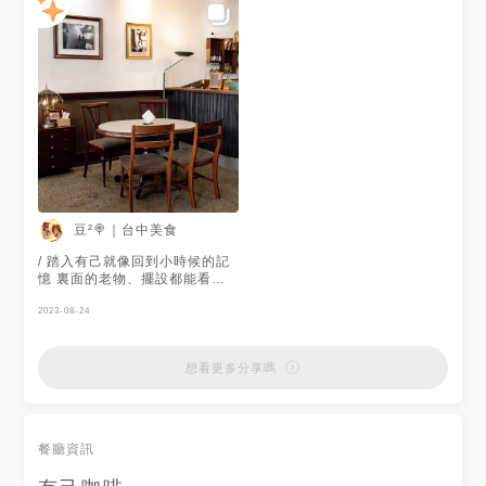
豆²🍭｜台中美食
/ 踏入有己就像回到小時候的記
憶 裏面的老物、擺設都能看見
童年的影子 用餐位置主要在一
樓，二樓是販售古著及拍照的地
2023-08-24
方 寧靜的氛圍跟餐點都讓人喜
歡，是間值得珍藏、願意再N訪
的店！ - 🔻冰淇淋焦糖布丁 $90
想看更多分享嗎
🔻提拉米蘇 $120 🔻清冰美式咖
啡 $140 🔻鳳梨蘋安茶 $80 價
位平易近人，布丁加上冰淇淋算
是蠻特別的組合！ 清冰美式咖
餐廳資訊
啡外觀超療癒，酸酸甜甜的有點
像西西里，喜歡咖啡的朋友可以