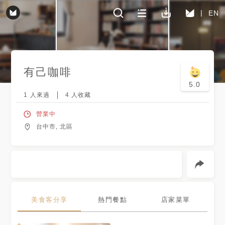
EN
有己咖啡
5.0
1
人來過
4
人收藏
營業中
台中市, 北區
美食客分享
熱門餐點
店家菜單