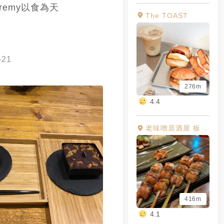
eremy以食為天
The TOAST
-21
276m
4.4
老味噌居酒屋 板橋-江翠店
416m
4.1