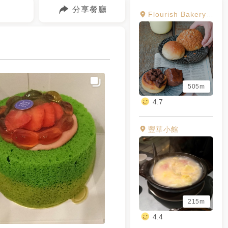
分享餐廳
Flourish Bakery花咲
505m
4.7
豐華小館
215m
4.4