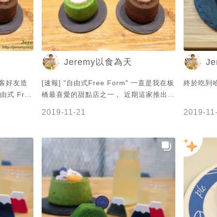
Jeremy以食為天
J
落客好友造
[速報] "自由式Free Form" 一直是我在板
終於吃到
式 Free
橋最喜愛的甜點店之一， 近期這家推出了
多款戚風蛋
多款的戚風蛋糕， 在跟部落客朋友們中午
2019-11-21
2019-11
， 而且食
在華山市場 "恩記牛肉麵" 吃完午餐後，
製作上也充
就回來板橋到 "自由式" 享用豐盛的下午
各有特色，
茶。 這家各款戚風蛋糕都香甜美味， 而
滿滿驚喜。
且食材和口味搭配上都搭得很棒風味很
以戚風蛋糕作
優。 #自由式 #FreeForm #戚風蛋糕 #
。 此外這
抹茶 #抹茶控 #丸久小山園 #哈密瓜抹茶
， 風味也
戚風 #芒果芭樂戚風 #焦糖蘋果伯爵戚風
#黑森林可可戚風 #栗子芝麻戚風 #荔枝
rm" 享用
焙茶戚風 #Jeremy在新北市 #Jeremy吃