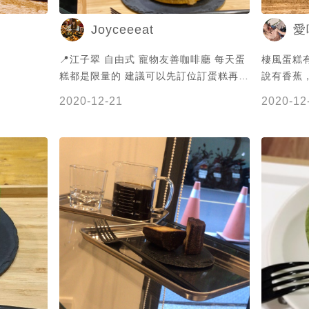
Joyceeeat
愛
📍江子翠 自由式 寵物友善咖啡廳 每天蛋
棲風蛋糕
糕都是限量的 建議可以先訂位訂蛋糕再到
說有香蕉
店 我們臨時到店很多口味都賣完了 - 大
2020-12-21
2020-12
多品項都是以戚風蛋糕為主，再搭配卡士
達醬和水果、核桃塊和果凍 🔅哈密瓜咖啡
小富士 蛋糕不怎麼甜、咖啡味很濃 中間
哈密瓜口味的醬吃起來很清爽 🔅焦糖蘋果
伯爵小富士 蛋糕體的茶味香香的不會太
濃，但搭配的 卡士達焦糖味比較濃，比較
重口一點 比起咖啡我比較喜歡茶的香味
如果來個伯爵蛋糕體+哈密瓜卡士達， 我
一定更喜歡🤣 老闆和老闆娘都超愛狗 如
果要帶寵物和朋友聊聊天 還蠻推這裡的氣
氛很輕鬆，老闆和老闆娘也很好聊 #還免
費提供安捏頭套😂 Cover photo by
@gan.an_ne 娘 - #戚風蛋糕 #板橋美食