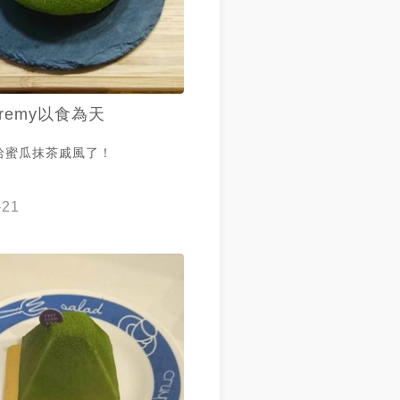
eremy以食為天
哈蜜瓜抹茶戚風了！
-21