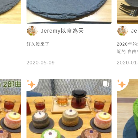
Jeremy以食為天
J
好久沒來了
2020年
近的 自由式
草莓抹茶
2020-05-09
2020-01
包著草莓
粒， 上
薦！ #自由式 #FreeForm #抹茶 #抹茶
控 #Mat
#戚風蛋糕
#Jerem
北美食 #
#新北市 
子翠站