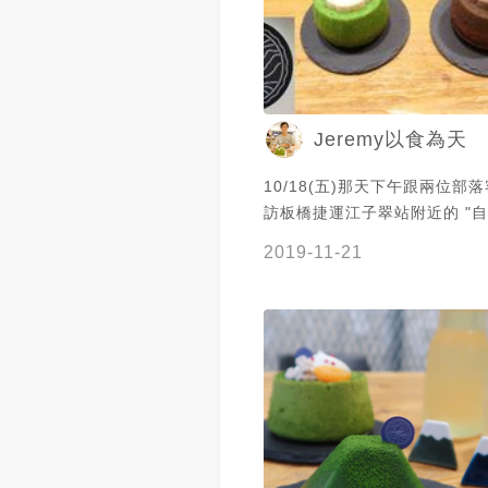
Jeremy以食為天
10/18(五)那天下午跟兩位部
訪板橋捷運江子翠站附近的 "自由
Form" ， 品嘗了這家推出的
2019-11-21
糕， 每款戚風蛋糕都香甜美味
材和口味搭配上都搭得很棒， 
滿巧思， 呈現風味都很優而且
無論是視覺和味覺都能感受到
現在 "自由式 Free Form" 
為主打， 並且都是可以宅配的
家的咖啡是選用優質咖啡豆釀造
令人回味無窮。 總之很開心當天能帶兩位
部落客好友到 "自由式 Free Fo