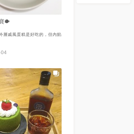
寶🐡
 外層戚風蛋糕是好吃的，但內餡
-04