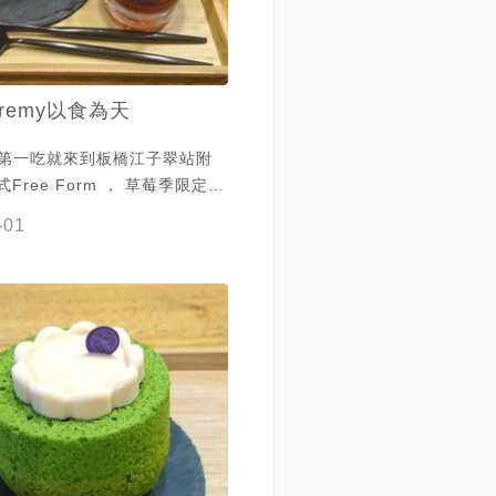
eremy以食為天
的第一吃就來到板橋江子翠站附
Free Form ， 草莓季限定的
戚風超好吃， 抹茶戚風蛋糕裡面
-01
卡士達、酒釀草莓乾和焦糖杏仁
方放上一顆新鮮草莓， 個人超推
cha #丸久小山園 #草莓抹茶戚風
 #草莓季 #冰釀咖啡 #咖啡
y在新北市 #Jeremy吃抹茶 #新
板橋美食 #新北甜點 #板橋甜點
#板橋區 #雙十路二段 #捷運江