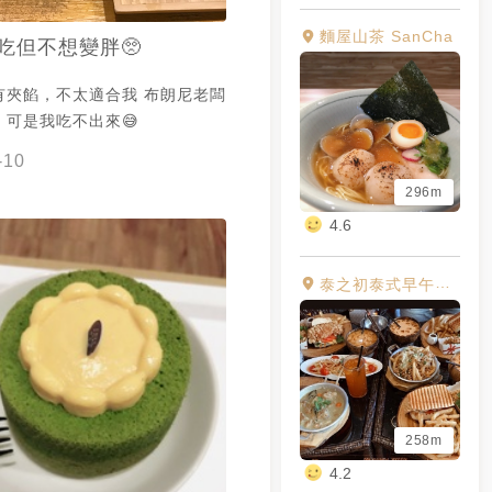
麵屋山茶 SanCha
吃但不想變胖🥺
有夾餡，不太適合我 布朗尼老闆
，可是我吃不出來😅
-10
296m
4.6
泰之初泰式早午餐（江翠店）
258m
4.2