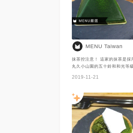
這頓豐盛又美好的下午茶， 也
以找機會試試這家的戚風蛋糕
手作甜點以及咖啡。 完整圖文：
https://jeremyfoodie.tw/blo
自由式Free Form 地址：新
雙十路二段70巷1號 鄰近捷運
MENU Taiwan
BL09江子翠站 電話：(02) 225
營業時間：星期二~日 12:00~19
抹茶控注意！ 這家的抹茶是採
期一公休) 大家在IG上也一起來追蹤
丸久小山園的五十鈴和和光等級
「Jeremy以食為天」吧！
香為重、甜度為輔 使用多種抹
https://www.instagram.com/
2019-11-21
甜點吃起來有更多層次👍 當
#自由式 #FreeForm #戚風蛋
抹茶甜點，例如：戚風蛋糕、
抹茶控 #丸久小山園 #哈密瓜抹
斯、可麗露和布丁😋 謝謝@Tammy
芒果芭樂戚風 #焦糖蘋果伯爵戚
Chou提供美照❤️甜點控必追
林可可戚風 #栗子芝麻戚風 #
客！
風 #Jeremy在新北市 #Jere
新北美食 #板橋美食 #新北甜點
點 #新北市 #板橋區 #雙十路二
江子翠站