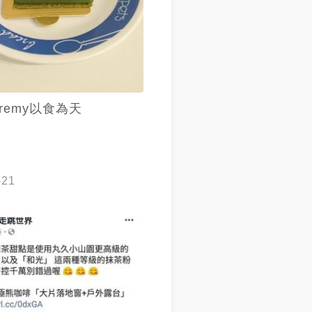
eremy以食為天
！
-21