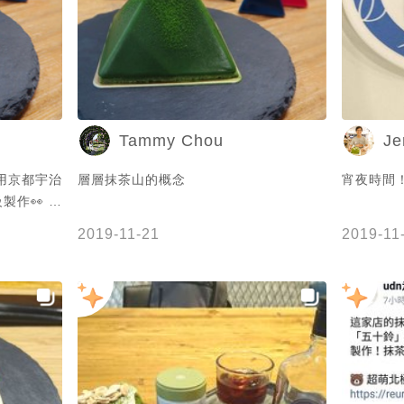
推薦大家可
抹茶 #新北美食 #板橋美食 #新北甜點 #
和各款精緻
板橋甜點 #新北市 #板橋區 #雙十路二段
#捷運江子翠站
g/post/228385583
北市板橋區
站：板南線
Tammy Chou
J
6-6026
:00 (星
用京都宇治
層層抹茶山的概念
宵夜時間
製作👀 茶
茶粉製作讓
jeremy_foodie/
2019-11-21
2019-11
然還有其他非
糕 #抹茶 #
塔類、幕
茶戚風 #
風 #黑森
蹤的美食
荔枝焙茶戚
my吃抹茶 #
 #板橋甜
段 #捷運