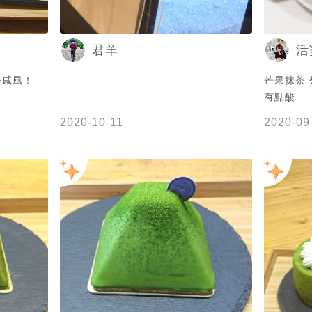
#板橋下午茶 #台北美食 #新北美食 #捷
運美食#寵物友善餐廳 #甜點 #甜
君羊
活
#sweeeeets #foodie #instafood
#eeeeeats
茶戚風！
芒果抹茶
有點酸
2020-10-11
2020-09