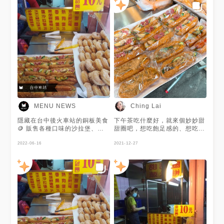
MENU NEWS
Ching Lai
隱藏在台中後火車站的銅板美食
下午茶吃什麼好，就來個妙妙甜
🪙 販售各種口味的沙拉堡、甜
甜圈吧，想吃飽足感的、想吃沙
甜圈跟現炸蔥油餅👀 甜甜圈吃
拉類的、想吃豐盛度的通通都有
起來有嚼勁且帶有蓬鬆口感🍩
2022-06-16
2021-12-27
是許多人下午茶的首選🍵 謝謝
@陳冠豪 提供美照🧡