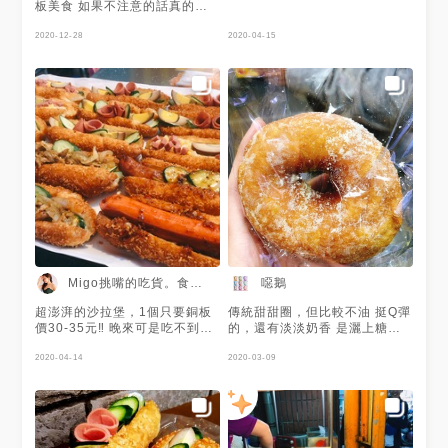
板美食 如果不注意的話真的會
和他擦身而過😂 不論是甜甜圈
還是潛艇堡的麵衣都相當Q彈 潛
2020-12-28
2020-04-15
艇堡的料也是沒在客氣😏 銅板
價能吃到這樣的美食 大家不妨
能在搭車前買上幾個來吃😋 💰
甜甜圈 $10 💰多拿滋酸菜堡
$30 💰蛋沙拉堡 $30 💰玉米火
腿沙拉堡 $30 💰熱狗堡 $35 💰
香腸堡 $35 💰黑胡椒豬柳 $35
💰蔥油餅+蛋 $35 🏡：台中市東
區復興路四段207號(林士新婦
產科旁) ☎️：0955-540620
⏰：14:30~19:30、假日
12:00~賣完（不定時公休） #
台中火車站美食 #台中火車站新
站 #台中火車站周邊美食 #台中
美食 #台中甜點 #台中小吃 #台
Migo挑嘴的吃貨。食話食說
噁鵝
中美食地圖 #台中東區美食 #妙
妙甜甜圈 #甜甜圈
超澎湃的沙拉堡，1個只要銅板
傳統甜甜圈，但比較不油 挺Q彈
價30-35元‼️ 晚來可是吃不到呢
的，還有淡淡奶香 是灑上糖粉
🥴 還有必買甜甜圈🍩更是佛心
的
價維持10元 甜而不膩的麵包體
2020-04-14
2020-03-09
真的每天吃一個都不過分