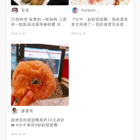
得安心，蛋沙拉內有滷蛋、火腿
片、小黃瓜、像花一樣的火腿
安安
huiwun _
內，還有擠上些美乃滋，麵包體
的部分Q彈有勁，美乃滋香甜柔
👉🏻熱狗堡 紮實的一根熱狗 上面
📍台中 · 妙妙甜甜圈 - 我來還美
滑，小黃瓜更是鮮脆一口咬入享
有一點點蒜頭還辣椒的醬 但整
食文的債了～寫的速度完全跟不
受多層次的豐富滋味，而且是這
體吃起來就是熱狗哈哈 下面有
上吃的速度ಠ_ಠ 小時候住#中壢
樣的優質美食還很便宜就能吃
放一些酸菜小黃瓜 👉🏻酸菜堡
2019-11-20
下午我媽買的點心五天有三至四
2019-11-20
到，真是太棒了👏👏👏 【文章
（好像叫多拿滋） 酸菜加花生
天是#不一樣三明治，無意間讓
屬各人感受，不代表所有】 ----
粉本來就很搭 👉🏻基本堡（我忘
我在台中發現啦～有次補習路過
-- ٩۹(๑•̀ω•́ ๑)۶ ------ ☘ 店家資
記名字，照片左上） 簡單好吃
看到一個十塊覺得佛心來著就買
訊 ☘ 🌸店名：妙妙甜甜圈 ☎️電
了，我去到離開人潮沒少過，阿
話：0955 540 620 🏡地址：台
姨的手也沒停過，甜甜圈吃起來
中市東區復興路四段207號(林
超Q又有勁，冷掉也不油膩，十
士新婦產科旁) ⏰營業時間：
塊錢非常可以，他們家的堡外觀
14:30~19:30、假日12:00~賣
是潛艇堡造型，堡炸的金黃酥
完即收 📍服務項目：甜甜圈 蛋
香，冷掉不怕不酥或會油，因為
沙拉 📋 無服務費。無低消。無
完全沒這件事，他們的招牌蛋沙
內用。外帶 🌻 「店家不定時
拉堡裡面有阿姨自己香滷的滷
休」 ------ ٩۹(๑•̀ω•́ ๑)۶ ------
蛋、火腿片、小黃瓜，阿姨還會
🌟喜歡熊胖の 。妃常生活。的
把火腿片捲的像花一樣，而且麵
朋友歡迎追蹤 🌟ＦＢ請收尋🔍
包到裡面醬料美乃滋八至九成都
熊胖の 。妃常生活。 🌟IG帳號
是阿姨自己手作，幾乎什麼都堅
廖彥筑
追蹤「bearfatlife」💕 🌟分類
持自己來就是要來買的人吃得安
➡️ #熊胖吃台中 #熊胖吃東區 #
心，連味覺、視覺都滿足，荷包
超便宜的甜甜圈真的10元就好
熊胖吃妙妙 #熊胖愛吃美食 -----
還不會失血哭哭，難怪可以飄香
🍩 #台中東區#妙妙甜甜圈
- ٩۹(๑•̀ω•́ ๑)۶ ------ #台中 #台
17年🤤 - 🔸#甜甜圈 🍩$10 🔸#
中美食 #美味 #台中東區美食 #
蛋沙拉堡 $30 - 📬/地址：台中
2019-11-19
銅板美食 #YummyDay
市東區復興路四段207號(林士