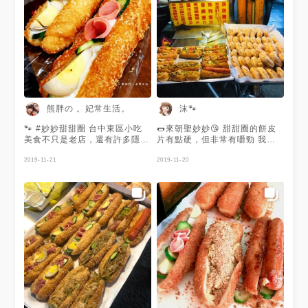
熊胖の 。妃常生活。
沫🐾
🐾 #妙妙甜甜圈 台中東區小吃
🌭來朝聖妙妙😘 甜甜圈的餅皮
美食不只是老店，還有許多隱藏
片有點硬，但非常有嚼勁 我最
版美食出沒，這家妙妙甜甜圈就
喜歡的是他的三明治🥪 超級好
是隱藏在火車站旁、大魯閣新時
2019-11-21
2019-11-20
吃的 #甜甜圈#台中#三明治
代斜對面、林士新婦產科旁的巷
弄內，店家在地經營已經有17
年了，專業程度絕對是不容置疑
的，猶記得熊胖以前只要出差，
肚子小餓時都會來這家購買補給
品，但都是匆匆來去，今天再次
經過當然就不忘拍照兼「高官」
了😆😆😆 ------ ٩۹(๑•̀ω•́ ๑)۶ --
---- #蛋沙拉堡 30元 這家的潛
艇堡都是自己手工製作，再裹上
麵包粉，到現場在下油鍋炸的金
黃酥香，裡頭的美乃滋也是自己
手工製作，就是要消費者可以吃