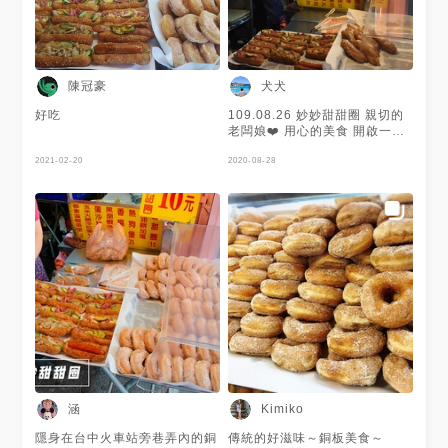
陳冠豪
犬犬
好吃
109.08.26 妙妙甜甜圈 親切的
老闆娘❤️ 用心的美食 開啟一整
天的好心情
2021-02-20
2020-08-28
涵
Kimiko
隱身在台中火車站旁巷弄內的銅
傳統的好滋味～銅板美食～