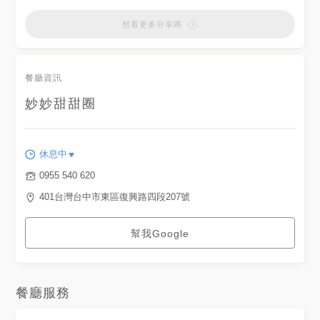
#lookprettytw #popyummy
新婦產科旁) ☎️/電話：
#taichung #taichungfood
(09)55540620 ⏰/營業時間：
想看更多分享嗎
#girlstalk打卡 #girlstalk美食
平日/14:30a.m. - 19:30p.m.
#poptour台中 #台中美食推薦
假日12:00p.m. - 售完為止 🚷/
#CAKO台中 #手機食先 #大魯
公休日：不定時公休
閣新時代購物中心 @美食客
#Taiwan#taichung#danielwelling
餐廳資訊
台中#臺中#臺中美食#台中美食
地圖#台中美食#台中美食地圖#
台中火車站#臺中火車站#大魯
妙妙甜甜圈
閣新時代#新時代#妙妙甜甜圈#
銅板美食#銅板價#潛艇堡
休息中
0955 540 620
401台灣台中市東區復興路四段207號
幫我Google
餐廳服務