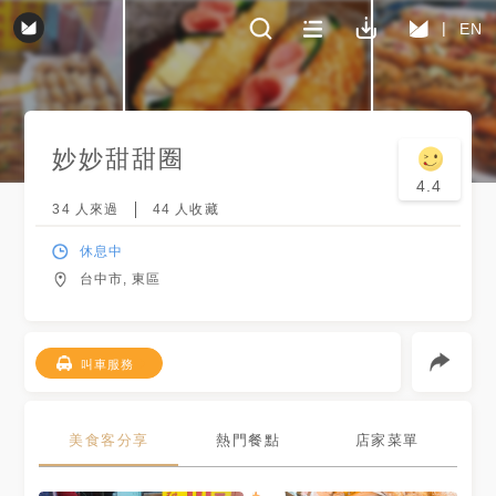
EN
妙妙甜甜圈
4.4
34
人來過
44
人收藏
休息中
台中市, 東區
叫車服務
美食客分享
熱門餐點
店家菜單