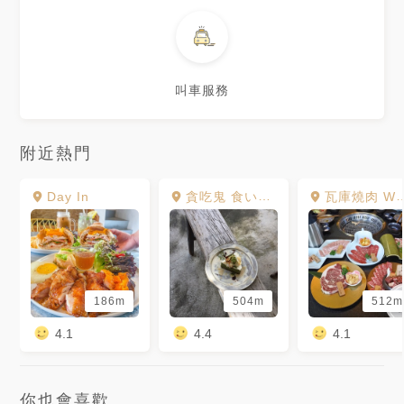
叫車服務
附近熱門
Day In
貪吃鬼 食いしん坊 Kuishinbou
瓦庫燒肉 WOW COOL
186m
504m
512m
4.1
4.4
4.1
你也會喜歡