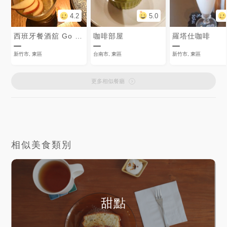
4.2
5.0
西班牙餐酒舘 Go eat Tapas Dining BAR
咖啡部屋
羅塔仕咖啡
新竹市, 東區
台南市, 東區
新竹市, 東區
更多相似餐廳
相似美食類別
甜點