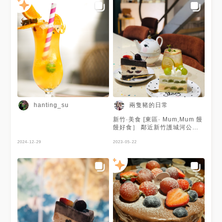
兩隻豬的日常
hanting_su
新竹·美食 [東區· Mum,Mum 饅
饅好食］ 鄰近新竹護城河公園
是新竹在地品牌 這裡適合網美
2024-12-29
拍照打卡 峇里島度假風還有露
2023-05-22
天泳池 強調絕不添加任何防腐
劑 反式脂肪OUT、不冷凍保存
❤️蛋糕種類 🔆伯爵白巧綜合水
果 🔆黑櫻桃苦甜厚黑巧 🔆藍莓
優格乳酪 🔆野莓優格馬斯卡邦
🔆香蕉橙香苦甜黑巧 🔆荔枝葡
萄柚伯爵香緹 🔆法國香緹水果
🔆白葡萄雙餡 🔆提拉米蘇
🔆OREO拿鐵草莓或櫻桃 🔆滿