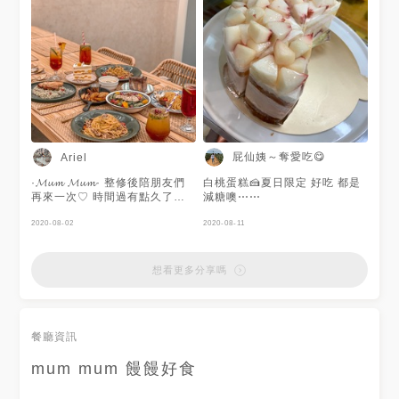
屁仙姨～奪愛吃😋
Ariel
·𝓜𝓾𝓶 𝓜𝓾𝓶· 整修後陪朋友們
白桃蛋糕🍰夏日限定 好吃 都是
再來一次♡ 時間過有點久了😂
減糖噢⋯⋯
忘了點什麼 但餐點都不錯
吃❛‿˂̵✧ 𝟸𝟶𝟸𝟶·𝟶𝟼·𝟸𝟾
2020-08-02
2020-08-11
···········································
💙#MumMum#饅饅好食 📍新竹
市東區文化街22號2樓 ⏰
想看更多分享嗎
11:00-22:00(週二公休) ☎️
0921 911 912 #新竹
#Hsinchu#新竹美食#下午茶#
早午餐
餐廳資訊
mum mum 饅饅好食