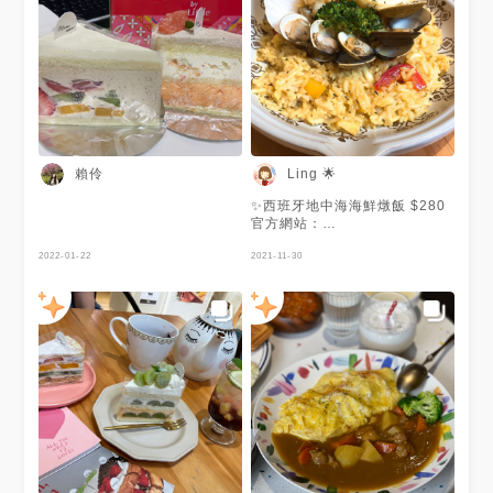
兩隻豬吃新竹美食 #兩隻豬吃戚
風蛋糕 #兩隻豬豬吃甜點
賴伶
Ling 🌟
✨西班牙地中海海鮮燉飯 $280
官方網站：
https://reurl.cc/OkNj17
2022-01-22
https://www.mummumcake.com/
2021-11-30