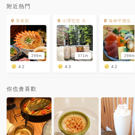
附近熱門
享來初
小澤宅宅 大同店
海神‬平價生魚片丼飯 東門市場
299m
371m
298m
4.2
4.3
4.2
你也會喜歡