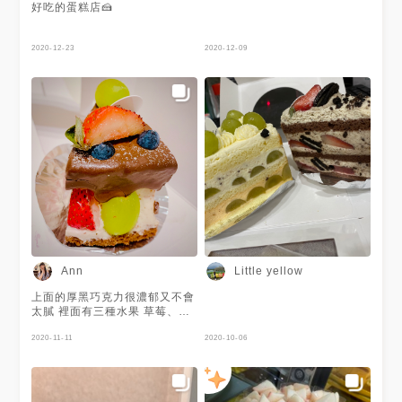
好吃的蛋糕店🍰
2020-12-23
2020-12-09
Ann
Little yellow
上面的厚黑巧克力很濃郁又不會
太膩 裡面有三種水果 草莓、藍
莓、白葡萄 白葡萄很紮實新鮮
中間層的奶油餡有水果香 在巨
2020-11-11
2020-10-06
城B1櫃位買的 味道是還可以 但
真的太貴了 180以內會買的價格
價錢的關係很難回購