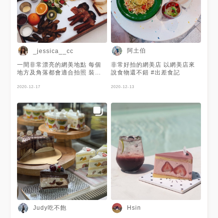
阿土伯
_jessica__cc
一間非常漂亮的網美地點 每個
非常好拍的網美店 以網美店來
地方及角落都會適合拍照 裝潢
說食物還不錯 #出差食記
很漂亮 蛋糕也很漂亮 圖一是
$699的簡餐 盛裝的木盤跟國小
2020-12-17
2020-12-13
課桌一樣大 兩人吃很飽 而且健
康又好吃~ 但價錢的話畢竟是間
網美店 所以價格都偏高🤣
Judy吃不飽
Hsin