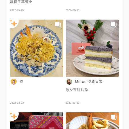
===========================
後有一點澀 個人沒有很喜歡 🍓
贏得了草莓🍓
🔍 #Twopiggiesdiary #兩隻🐷
白葡萄雙餡 蘭姆Cream
的日常 #兩隻豬的日常 #甜點
Cheese 和可可碎飽的卡土達內
2022-05-25
2022-02-08
#Mum,Mum饅饅好食 #新竹#網
餡 🍓藍莓優格蛋糕 優格馬斯卡
美咖啡廳 #戚風蛋糕 #巧克力 #
邦搭配藍莓慕斯 🍓紅茶香緹草
原味#伴手禮 #下午茶 #兩隻豬
莓蛋糕 紅茶香緹鮮奶油和蛋糕
吃饅饅好食 #兩隻豬吃甜點 #兩
體搭配新鮮草莓切片 整體而言
隻豬吃下午茶 #Taiwan #food#
他們家的裝潢非常浮誇 完全就
兩隻豬吃新竹美食 #兩隻豬吃戚
是網美店 可惜餐點口味個人覺
風蛋糕 #兩隻豬豬吃甜點
得比較普通 飲品的量也不多 餐
點內容：🌕🌕🌑🌑🌑 服務態
度：🌕🌕🌕🌑🌑 環境整潔：🌕🌕
🌕🌕🌑 整體氣氛：🌕🌕🌕🌕🌑
==============================
📞：0921911912 📍：新竹市
東區文化街22號2樓 🕑：週三~
週日11:00–22:00 🚯：週二公
休 下載MENU:
齊
Mina小吃貨日常
https://menutaiwan.onelink.me/2415143361?
pid=businesscard&c=MENUtwopiggiesdiary
除夕夜甜點😋
==============================
🔍 #Twopiggiesdiary #兩隻🐷
的日常 #兩隻豬的日常 #甜點
2022-02-02
2022-01-31
#Mum,Mum饅饅好食 #新竹#網
美咖啡廳 #戚風蛋糕 #巧克力 #
原味#伴手禮 #下午茶 #兩隻豬
吃饅饅好食 #兩隻豬吃甜點 #兩
隻豬吃下午茶 #Taiwan #food#