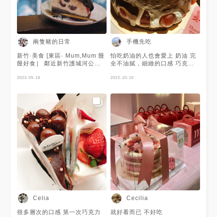
滿抹茶拿鐵 🔆雙果疊疊千層蛋
糕 🔆雙層哈密瓜 🔆QQ大燕麥提
莎巧克力 ❤️季節短期限定 🔆饅
饅滿滿草莓蛋糕 🔆伯爵香緹法
式軟泡芙 🔆法國草莓茶白巧芙
蓮 🔆紅茶香緹草莓 🔆紅寶石莓
兩隻豬的日常
手機先吃
果芙蓮 🔆伯爵玫莓 🍓東方美人
茶 獨特的果香甜味 不過喝到最
新竹·美食 [東區· Mum,Mum 饅
怕吃奶油的人也會愛上 奶油 完
後有一點澀 個人沒有很喜歡 🍓
饅好食］ 鄰近新竹護城河公園
全不油膩，細緻的口感 巧克力
白葡萄雙餡 蘭姆Cream
是新竹在地品牌 這裡適合網美
醬 不會過甜，也不苦澀 水果 甜
Cheese 和可可碎飽的卡土達內
拍照打卡 峇里島度假風還有露
2023-05-18
但不搶風采 三種搭配在一起很
2022-10-10
餡 🍓藍莓優格蛋糕 優格馬斯卡
天泳池 強調絕不添加任何防腐
平衡 不會有誰比較搶眼 唯一缺
邦搭配藍莓慕斯 🍓紅茶香緹草
劑 反式脂肪OUT、不冷凍保存
點是貴😂 蠟燭、生日小旗都要
莓蛋糕 紅茶香緹鮮奶油和蛋糕
❤️蛋糕種類 🔆伯爵白巧綜合水
另外購買
體搭配新鮮草莓切片 整體而言
果 🔆黑櫻桃苦甜厚黑巧 🔆藍莓
他們家的裝潢非常浮誇 完全就
優格乳酪 🔆野莓優格馬斯卡邦
是網美店 可惜餐點口味個人覺
🔆香蕉橙香苦甜黑巧 🔆荔枝葡
得比較普通 飲品的量也不多 餐
萄柚伯爵香緹 🔆法國香緹水果
點內容：🌕🌕🌑🌑🌑 服務態
🔆白葡萄雙餡 🔆提拉米蘇
度：🌕🌕🌕🌑🌑 環境整潔：🌕🌕
🔆OREO拿鐵草莓或櫻桃 🔆滿
🌕🌕🌑 整體氣氛：🌕🌕🌕🌕🌑
滿抹茶拿鐵 🔆雙果疊疊千層蛋
===========================
糕 🔆雙層哈密瓜 🔆QQ大燕麥提
📞：0921911912 📍：新竹市
莎巧克力 ❤️季節短期限定 🔆饅
東區文化街22號2樓 🕑：週三~
饅滿滿草莓蛋糕 🔆伯爵香緹法
週日11:00–22:00 🚯：週二公
式軟泡芙 🔆法國草莓茶白巧芙
休 下載MENU:
蓮 🔆紅茶香緹草莓 🔆紅寶石莓
Celia
Cecilia
https://menutaiwan.onelink.me/2
果芙蓮 🔆伯爵玫莓 🍓東方美人
pid=businesscard&c=MENUtwopigg
茶 獨特的果香甜味 不過喝到最
很多層次的口感 第一次巧克力
就好看而已 不好吃