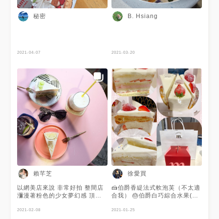
秘密
B. Hsiang
2021-04-07
2021-03-20
賴芊芝
徐愛買
以網美店來說 非常好拍 整間店
🍰伯爵香緹法式軟泡芙（不太適
瀰漫著粉色的少女夢幻感 頂樓
合我） 🎂伯爵白巧綜合水果(招
還有游泳池和度假風格可以拍
牌） 🧁紅茶香堤草莓x3（好
但是甜點和飲料來說…嗯… 如
2021-02-08
吃）
2021-01-25