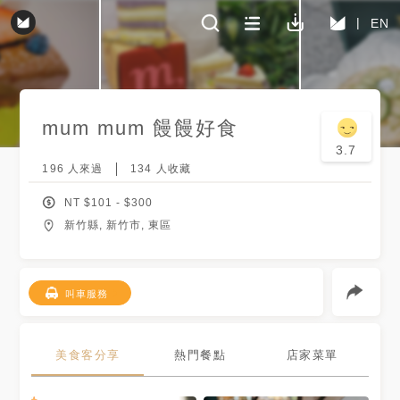
EN
mum mum 饅饅好食
3.7
196
人來過
134
人收藏
NT $
101
- $
300
新竹縣, 新竹市, 東區
叫車服務
美食客分享
熱門餐點
店家菜單