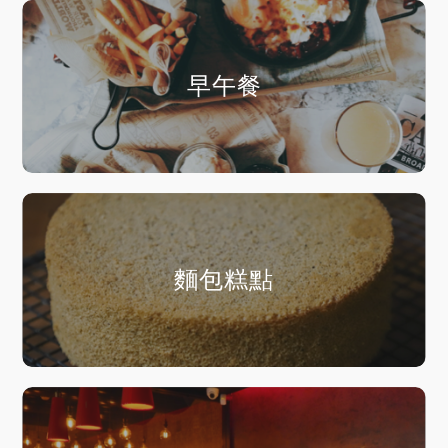
早午餐
麵包糕點