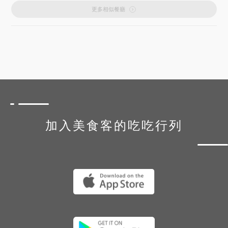
更多相似餐廳
加入美食客的吃吃行列