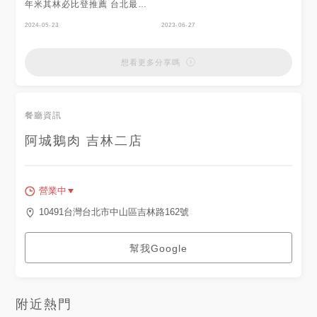
年米其林必比登推薦 台北最強
鵝肉 長大後第一次來吃阿城鵝
肉🤩還沒有營業門口就大排長
2024-05-23
2023-06-27
龍，記得先按號碼牌！等待時間
不會太久喔！ 煙燻鵝肉兩人份
沒有挑選部位，肉質很嫩，入味
想看更多分享嗎
又香真的好吃🤤杏鮑菇香腸也喜
歡～ - ✔️ 油麵 $45 ✔️ 杏鮑菇香
腸 $45 ✔️ 招牌煙燻鵝肉 $220 -
📍 台北市中山區吉林路162號
餐廳資訊
🚉 #捷運行天宮站 ☎️ 0930-
105-668 🕰 11:30-21:00 - #
阿城鵝肉 吉林二店
ㄩㄐ吃の圓滾滾🍍 #ㄩㄐ吃行天
宮站
營業中
10491台灣台北市中山區吉林路162號
幫我Google
附近熱門