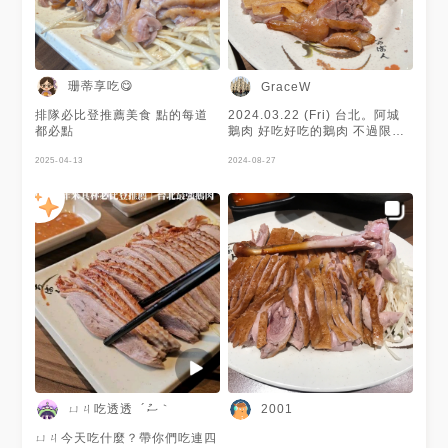
珊蒂享吃😋
GraceW
排隊必比登推薦美食 點的每道
2024.03.22 (Fri) 台北。阿城
都必點
鵝肉 好吃好吃的鵝肉 不過限時
不能做太久
2025-04-13
2024-08-27
ㄩㄐ吃透透 ´ސު｀
2001
ㄩㄐ今天吃什麼？帶你們吃連四