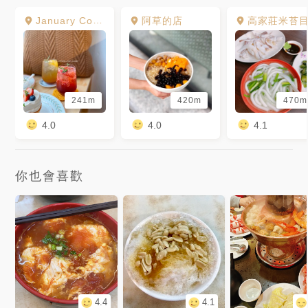
January Couple
阿草的店
高家莊米苔
241m
420m
470m
4.0
4.0
4.1
你也會喜歡
4.4
4.1