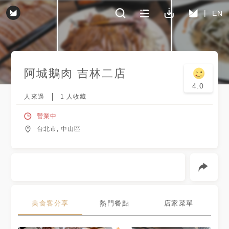
EN
阿城鵝肉 吉林二店
4.0
人來過
1
人收藏
營業中
台北市, 中山區
美食客分享
熱門餐點
店家菜單