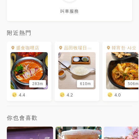
叫車服務
附近熱門
盛食咖哩店
品田牧場日式豬排咖哩 嘉義國華店
韓宵한 샤오
283m
610m
506m
4.4
4.2
4.0
你也會喜歡