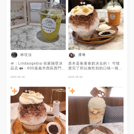
林玟汝
潘琳
🍧：Lindaogebia 你家隔壁冰
原本是衝著泰奶冰去的！ 可惜
品店 🏡：600嘉義市西區西門街
賣完了所以換吃別的口味一樣很
155號 ⏰：星期日12:00–
讚✨ 還另外點了一杯泰奶～
19:00星期一休息星期二12:00–
2020-09-30
2020-09-08
19:00星期三12:00–19:00星期
四12:00–19:00星期五12:00–
19:00星期六12:00–19:00
📞：0906 384 402