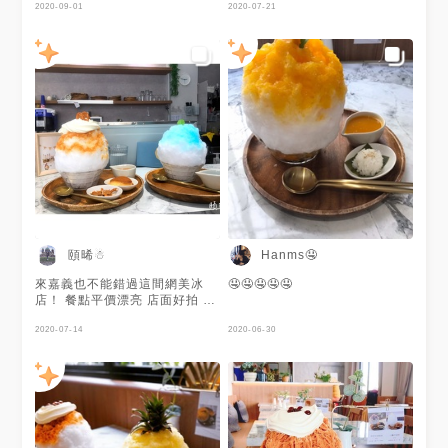
也可以吃完～ 大理石控會喜歡
2020-09-01
2020-07-21
室內裝潢！
頤晞☃
Hanms🤤
來嘉義也不能錯過這間網美冰
🤤🤤🤤🤤🤤
店！ 餐點平價漂亮 店面好拍 常
客滿需要候位 有趣的是當候位
到客人時店家打電話通知 第一
2020-07-14
2020-06-30
句話居然是你好我們是「你家隔
壁(台語)」 給人滿滿的親切感😚
- 【焦焦好朋友】 這麼豐富的冰
居然只要150元！ 一份冰就有奶
蓋 海鹽焦糖牛奶醬 焦糖布丁 碎
餅乾 香濃奶蓋搭著冰 淋上焦糖
醬 配上布丁🍮 整份吃起來用滿