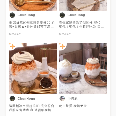
ChunHong
ChunHong
推👍🏻好吃的刨冰就是要推👍🏻 奶
在你家隔壁除了刨冰推 聖代！
蓋+香蕉🍌+香純濃郁可可醬 還
聖代！聖代！也超好吃😍 因為
可以自己➕oreo 餅乾粉～ 他們
真的好吃所以要講三次！ 內🈶️
家的刨冰都不會太甜～ 甜度剛
2020-09-01
布丁、海綿蛋糕、鹹餅乾～ 三
2020-09-01
剛好🥰極品
種不同食物配起來層次分明！ ➕
冰淇淋味蕾享受100分🥰🥰 來這
家要試試看他們家聖代喔～
小淘氣
ChunHong
這間刨冰🍧我超推👍🏻 完全符合
此生摯愛 泰奶🧡💛
我的味蕾😍😍😍 冰很細泰奶味
道不會很甜剛剛好 份量一個人