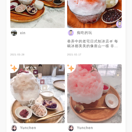
朋友有一顆布丁，可能端來就山
崩了😂😂 而且醬料可以依個人
喜好加入，不怕吃到下面就沒有
味道，這點真的太加分了(感動
(Ｔ▽Ｔ) 店內的各式有趣的口味
(名稱)本來想讓🐸再多來的幾
遍，可是在粉絲專頁上貌似看到
痴吃的玩
xin
租約問題所以暫時休業，真的是
有夠難過的消息(☍﹏⁰) 不過疫
巷弄中的老宅日式刨冰店🍧 每
情期間大家還是待在家，用外
碗冰都美美的像座山一樣 非常
帶、外送或自己來分享美食ㄅ
的好拍！ #泰國鄰居的珍珠奶茶
本來就緩更的🐸接下來可能更緩
2021-03-28
聽說這款是熱門招牌 上方是初
2021-02-17
了 有考慮要不要來分享外送或
鹿牧場純鮮煉乳製作的的雲朵奶
棒棒的美食，各位客官覺得如何
蓋 加上泰國紅茶特製的泰奶糖
🤔 (🐸的租屋處不能開火，沒有
漿 整個很泰味喔 鹹甜的組合甜
自煮選項QQ
度上剛剛好 珍珠QQ的很好吃 #
莓女必吃 草莓季就是要吃草莓
才會變莓女😆 日式刨冰質地口
感很細緻 介於雪花跟剉冰之間
中間竟藏著鮮奶酪有驚喜!!! 我
覺得最大的招牌是 老闆娘親切
的笑容 加上裝潢好美喔 很網美
店👏 - - - - - - 🔺泰國鄰居的珍
珠奶茶 $150 🔺莓女必吃 $150
👉正常草莓只有一顆在上方，
其他草莓在底部 而首圖我是將
底部的草莓全放在上面才有此畫
Yunchen
Yunchen
面 - - - - - - 📍Lindaogebia #