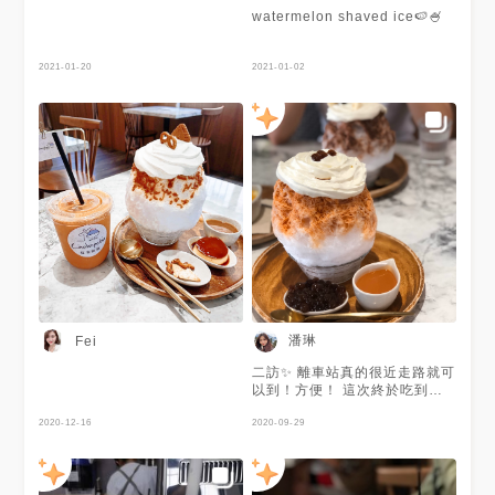
你家隔壁 🏠嘉義市西區西門街
watermelon shaved ice🍉🍧
155號 ⏱12:00~19:00 (週一公
休) 📞0906 384 402
2021-01-20
2021-01-02
潘琳
Fei
二訪✨ 離車站真的很近走路就可
以到！方便！ 這次終於吃到泰
奶刨冰了🤤 本來想吃芋頭牛奶
2020-12-16
的可惜賣完～ 你🏠隔壁真的吃
2020-09-29
不膩❤️