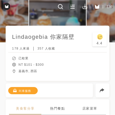
EN
Lindaogebia 你家隔壁
4.4
178
人來過
357
人收藏
已歇業
NT $
101
- $
300
嘉義市, 西區
叫車服務
美食客分享
熱門餐點
店家菜單