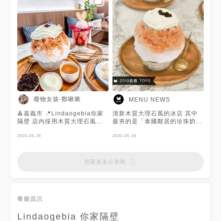
@廢物女孩-鄭啾啾提供美照❤️
分享的美食照都有種甜美少女風
～
廢物女孩-鄭啾啾
MENU NEWS
🔺嘉義市 📍Lindaogebia你家
清新木質大理石風的冰店 其中
隔壁 店內採用木質大理石風格
最夯的是「泰國鄰居的珍珠奶
裡面服務人員很親切😍 而我又
茶」刨冰🍧 上頭一層柔順的奶
是被浮誇的刨冰🍧吸引而來 店
2020-05-19
霜 再淋上泰奶醬和Q軟波霸 香
2020-05-19
家主要販售刨冰跟聖代 這次點
甜濃郁的滋味真的很泰😋 感謝
了 🔹泰國鄰居的珍珠奶茶💰150
美食客 @鍾宜玲 分享的美食照
泰奶口味🤤淋上泰奶醬跟QQ的
😘喜歡踩點咖啡廳、打卡店等潮
想看更多分享嗎
波霸 搭上頭頂柔順的奶霜 一極
流美食，想知道哪裡有漂亮咖啡
棒的捏👍🏻奶霜很綿密又不會很甜
廳、特色店家發摟他就對了！
跟泰奶刨冰完美結合🥰 🔸莓女
必吃聖代💰120 這款也很吸引人
餐廳資訊
～整個都有戀愛的感覺了 裡面
有草莓冰淇淋、新鮮草莓🍓、營
Lindaogebia 你家隔壁
養麥片、可可脆片 這款滿滿的