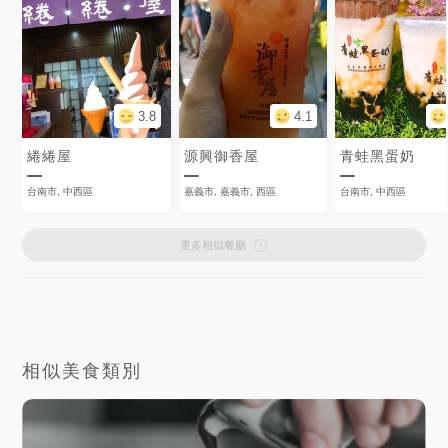
3.8
4.1
綣綣屋
源興御香屋
青蛙黑蛋奶
台南市, 中西區
嘉義市, 嘉義市, 西區
台南市, 中西區
更多相似餐廳
相似美食類別