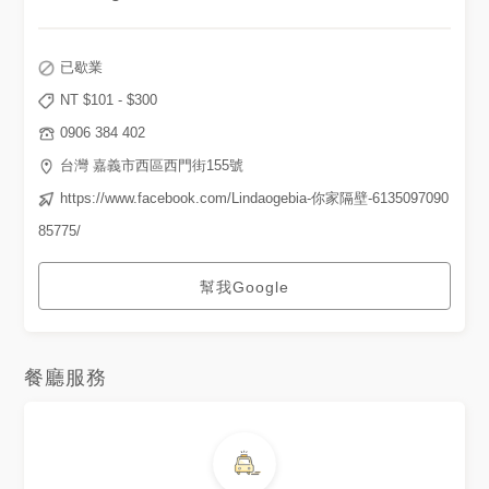
草莓味～這款比較甜一點 需要
朋友一起分食！不然會覺得膩膩
的 🔹烤麻糬💰80（一份四塊）
黃豆粉/芝麻粉/海苔醬油這三個
已歇業
口味 但我喜歡煉乳口味！店家
也幫我換❤️ 這烤麻糬外皮烤的
NT $
101
- $
300
有ㄔ一ㄚ、ㄔㄧㄚ、的口感，內
餡是很軟Q的,烤的很好 🌍：嘉
0906 384 402
義市西門街155號（嘉義火車步
行5分鐘可到） 💈：12:00-
台灣 嘉義市西區西門街155號
19:00 ☎️：0906384402 ⚠️：
https://www.facebook.com/Lindaogebia-你家隔壁-6135097090
每人低消一份商品 . . . . . . . . . .
. . . #嘉義美食 #嘉義市 #嘉義
85775/
市美食 #嘉義甜點 #嘉義冰品 #
你家隔壁 #lindaogebia你家隔
壁 #泰奶刨冰 #草莓聖代 #烤麻
糬 #popyummy嘉義
幫我Google
#popyummy #chiayi
#chiayifood #啾啾吃嘉義
餐廳服務