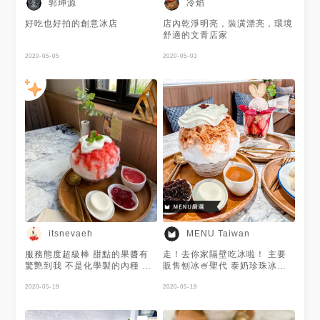
郭珅源
冷焰
好吃也好拍的創意冰店
店內乾淨明亮，裝潢漂亮，環境
舒適的文青店家
2020-05-05
2020-05-03
itsnevaeh
MENU Taiwan
服務態度超級棒 甜點的果醬有
走！去你家隔壁吃冰啦！ 主要
驚艷到我 不是化學製的內種 圖
販售刨冰🍧聖代 泰奶珍珠冰
為莓女必點系列 另外泰奶珍珠
🇹🇭泰奶醬Ｘ波霸Ｘ奶霜 完美
口味也超好吃
2020-05-19
結合又不會太甜 草莓聖代🍓超
2020-05-19
級美！有種戀愛的感覺💗 滿滿
的草莓味～分食才不會膩 謝謝