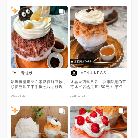
青蛙🐸
MENU NEWS
最近疫情期間在家當個好廢物，
冰品大碗料又多，季節限定的草
順便整理了下手機照片，發現竟
莓冰🍧居然只要150元！ 芋仔牛
然有一些照片沒有po到φ( • • ;
奶刨冰的芋泥都滿到留下來啦！
所以就來還債啦~~~~~ 一樣是
2021-06-20
必點泰國鄰居的珍珠奶茶🇹🇭
2021-03-23
🐸最愛的冰品系列 這種一整顆
甜滋滋的泰奶味讓你一試就愛
的刨冰重點就是那上面整坨的奶
上！ 感謝 @潘琳 提供美照❤️
蓋呀呀呀!!! 這奶蓋甜而不膩，
走優雅清甜路線，而且淡淡地淡
淡地形成尾韻~~ 給過(蓋章⭕️
這家店還有貼心的一點，就是料
和醬都另外放旁邊 不然那麼多
料一次全塞上去，尤其是焦焦好