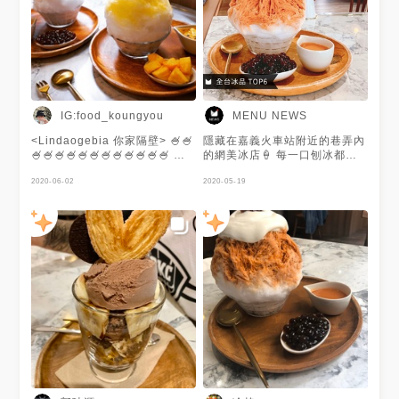
足來形容最適合了🥰 除了招牌
的泰奶冰 這個口味有很推薦哦
～ 【檸檬清冰（藍色）】 這道
適合喜歡簡單清爽口味的人 酸
度剛好的檸檬汁在夏天吃真的很
消暑 - 舒適的用餐環境加上美味
的冰品很適合跟好友相約來吃
季節限定的芒果超人氣 頤晞當
IG:food_koungyou
MENU NEWS
天想吃就賣完了😭 大家趕快去
吃分享芒果口味的冰🤤 🔺低消
<Lindaogebia 你家隔壁> 🍧🍧
隱藏在嘉義火車站附近的巷弄內
每人一份餐點 #嘉義#西區 #頤
🍧🍧🍧🍧🍧🍧🍧🍧🍧🍧🍧🍧 嘉
的網美冰店🍦 每一口刨冰都有
晞甜點胃
義車站附近超人氣的冰店，平時
濃濃泰奶味，覺得不夠還可以淋
就已經生意很好了，加上最近天
2020-06-02
上泰奶醬🥤🥤🥤 配上QQ的波霸
2020-05-19
氣很熱，因此來吃冰的時候，都
與綿密不甜膩的初鹿牧場奶霜🍼
要排隊！ 店裡的冰的口味還蠻
價錢不貴、份量大，難怪會成為
多種的，而且都很有創意，不管
網美們的心頭好😍 感謝 @Aki
是冰品的名字，或是冰的擺盤，
Miranda 提供的美食照片❤️
我都很喜歡！ 🍍🍍🍍🍍🍍🍍🍍
🍍🍍🍍🍍🍍🍍🍍 🔸泰國鄰居的
珍珠奶茶 🔸你家隔壁的小小冰
今天點的這兩款都還蠻好吃的，
只是我不太喜歡過甜的東西，因
此我比較喜歡《小小冰》，裡頭
的鳳梨跟百香果，酸酸甜甜的，
我頗愛的！ 當然這裡也有其他
的品項，如果有來嘉義玩，推薦
可以來吃看看！